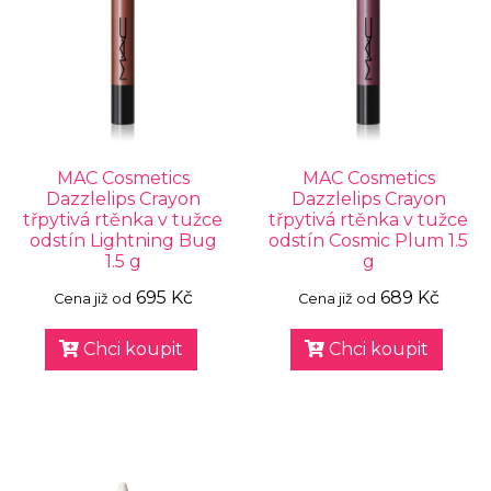
MAC Cosmetics
MAC Cosmetics
Dazzlelips Crayon
Dazzlelips Crayon
třpytivá rtěnka v tužce
třpytivá rtěnka v tužce
odstín Lightning Bug
odstín Cosmic Plum 1.5
1.5 g
g
695 Kč
689 Kč
Cena již od
Cena již od
Chci koupit
Chci koupit