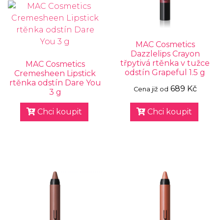
MAC Cosmetics
Dazzlelips Crayon
třpytivá rtěnka v tužce
MAC Cosmetics
odstín Grapeful 1.5 g
Cremesheen Lipstick
rtěnka odstín Dare You
689 Kč
Cena již od
3 g
Chci koupit
Chci koupit