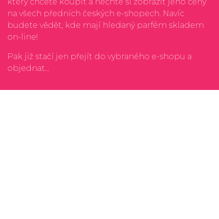
který chcete koupit a nechte si zobrazit jeho ceny
na všech předních českých e-shopech. Navíc
budete vědět, kde mají hledaný parfém skladem
on-line!
Pak již stačí jen přejít do vybraného e-shopu a
objednat...
Kontakt
Ochrana osobnách údajů
Rádi čtete? Zkuste náš
porovnávač cen nových
knih
Unavuje vás neustálé shánění nedostupných
leků na různých e-shopech? Zkuste
vyhledávače
léků
Rádi si vychutnáváte víno nebo limitované edice
rumu? Zkuste
vyhledávače alkoholu