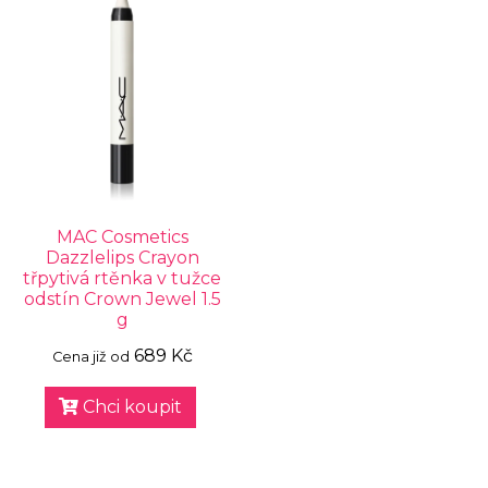
MAC Cosmetics
Dazzlelips Crayon
třpytivá rtěnka v tužce
odstín Crown Jewel 1.5
g
689 Kč
Cena již od
Chci koupit