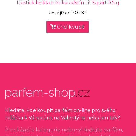
Lipstick lesklá rtěnka odstín Lil Squirt 3.5 g
701 Kč
Cena již od
Chci koupit
parfem-shop
.cz
Hledáte, kde koupit parfém on-line pro svého
miláčka k Vánocům, na Valentýna nebo jen tak?
Procházejte kategorie nebo vyhledejte parfém,