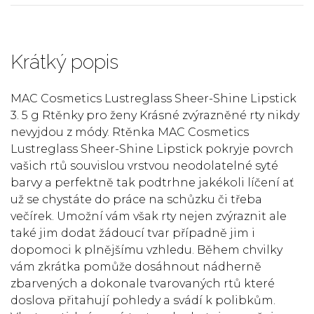
Krátký popis
MAC Cosmetics Lustreglass Sheer-Shine Lipstick
3. 5 g Rtěnky pro ženy Krásné zvýrazněné rty nikdy
nevyjdou z módy. Rtěnka MAC Cosmetics
Lustreglass Sheer-Shine Lipstick pokryje povrch
vašich rtů souvislou vrstvou neodolatelné syté
barvy a perfektně tak podtrhne jakékoli líčení ať
už se chystáte do práce na schůzku či třeba
večírek. Umožní vám však rty nejen zvýraznit ale
také jim dodat žádoucí tvar případně jim i
dopomoci k plnějšímu vzhledu. Během chvilky
vám zkrátka pomůže dosáhnout nádherně
zbarvených a dokonale tvarovaných rtů které
doslova přitahují pohledy a svádí k polibkům.