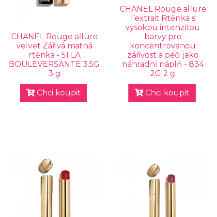
CHANEL Rouge allure
l’extrait Rtěnka s
vysokou intenzitou
CHANEL Rouge allure
barvy pro
velvet Zářivá matná
koncentrovanou
rtěnka - 51 LA
zářivost a péči jako
BOULEVERSANTE 3.5G
náhradní náplň - 834
3 g
2G 2 g
Chci koupit
Chci koupit