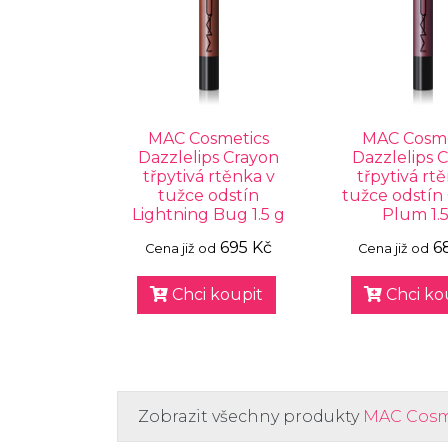
MAC Cosmetics
MAC Cosme
Dazzlelips Crayon
Dazzlelips 
třpytivá rtěnka v
třpytivá rt
tužce odstín
tužce odstín
Lightning Bug 1.5 g
Plum 1.5
695 Kč
6
Cena již od
Cena již od
Chci koupit
Chci ko
Zobrazit všechny produkty
MAC Cosm