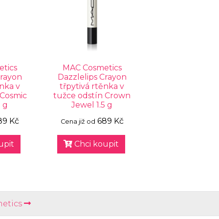
tics
MAC Cosmetics
Crayon
Dazzlelips Crayon
ěnka v
třpytivá rtěnka v
 Cosmic
tužce odstín Crown
 g
Jewel 1.5 g
89 Kč
689 Kč
Cena již od
upit
Chci koupit
etics