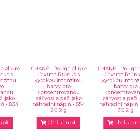
 allure
CHANEL Rouge allure
CHANEL Rouge a
ěnka s
l’extrait Rtěnka s
l’extrait Rtěnk
enzitou
vysokou intenzitou
vysokou intenz
ro
barvy pro
barvy pro
vanou
koncentrovanou
koncentrova
či jako
zářivost a péči jako
zářivost a péči 
ň - 834
náhradní náplň - 854
náhradní náplň 
g
2G 2 g
2G 2 g
upit
Chci koupit
Chci koupi