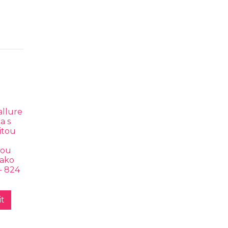
llure
a s
itou
nou
jako
- 824
t