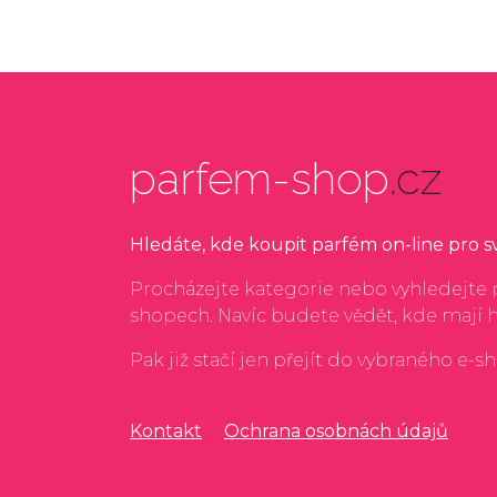
parfem-shop
.cz
Hledáte, kde koupit parfém on-line pro 
Procházejte kategorie nebo vyhledejte p
shopech. Navíc budete vědět, kde mají 
Pak již stačí jen přejít do vybraného e-s
Kontakt
Ochrana osobnách údajů