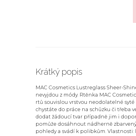
Krátký popis
MAC Cosmetics Lustreglass Sheer-Shine 
nevyjdou z módy. Rtěnka MAC Cosmetics
rtů souvislou vrstvou neodolatelné syté 
chystáte do práce na schůzku či třeba ve
dodat žádoucí tvar případně jim i dopo
pomůže dosáhnout nádherně zbarvených
pohledy a svádí k polibkům. Vlastnosti: