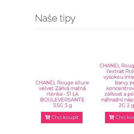
Naše tipy
CHANEL Rouge
l’extrait Rt
vysokou int
CHANEL Rouge allure
barvy p
velvet Zářivá matná
koncentro
rtěnka - 51 LA
zářivost a pé
BOULEVERSANTE
náhradní nápl
3.5G 3 g
2G 2 
Chci koupit
Chci ko