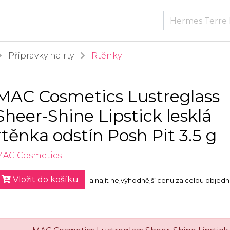
Přípravky na rty
Rtěnky
MAC Cosmetics Lustreglass
Sheer-Shine Lipstick lesklá
rtěnka odstín Posh Pit 3.5 g
MAC Cosmetics
Vložit do košíku
a najít nejvýhodnější cenu za celou objed