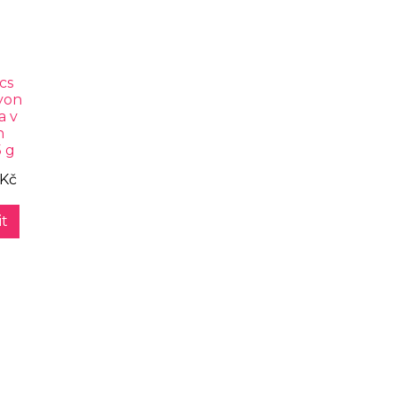
cs
yon
a v
n
5 g
 Kč
t