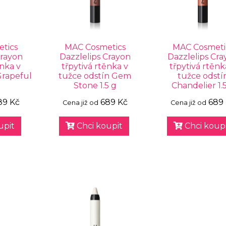
tics
MAC Cosmetics
MAC Cosmeti
Crayon
Dazzlelips Crayon
Dazzlelips Cra
ěnka v
třpytivá rtěnka v
třpytivá rtěnk
Grapeful
tužce odstín Gem
tužce odstí
Stone 1.5 g
Chandelier 1.
89 Kč
689 Kč
689
Cena již od
Cena již od
upit
Chci koupit
Chci koupi