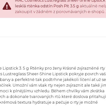
MAC Cosmetics Lustreglass Sheer-Shine Lipstick
lesklá rtěnka odstín Posh Pit 3.5 g
aktuálně nel
zakoupit v žádném z porovnávaných e-shopů..
Lipstick 3. 5 g Rtěnky pro ženy Krásné zvýrazněné rty
 Lustreglass Sheer-Shine Lipstick pokryje povrch vaš
barvy a perfektně tak podtrhne jakékoli líčení ať už se
čírek. Umožní vám však rty nejen zvýraznit ale také ji
moci k plnějšímu vzhledu. Během chvilky vám zkrátka
 a dokonale tvarovaných rtů které doslova přitahuj
 krémová textura hydratuje a pečuje o rty je možné