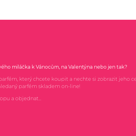
svého miláčka k Vánocům, na Valentýna nebo jen tak?
arfém, který chcete koupit a nechte si zobrazit jeho c
hledaný parfém skladem on-line!
hopu a objednat...