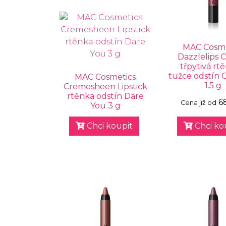
MAC Cosme
Dazzlelips 
třpytivá rt
tužce odstín 
MAC Cosmetics
1.5 g
Cremesheen Lipstick
rtěnka odstín Dare
6
Cena již od
You 3 g
Chci koupit
Chci ko