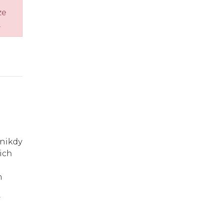
ze
.
 nikdy
ich
m
í