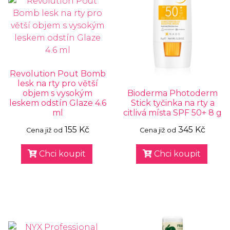
Revolution Pout Bomb
lesk na rty pro větší
objem s vysokým
Bioderma Photoderm
leskem odstín Glaze 4.6
Stick tyčinka na rty a
ml
citlivá místa SPF 50+ 8 g
155 Kč
345 Kč
Cena již od
Cena již od
Chci koupit
Chci koupit