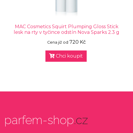
MAC Cosmetics Squirt Plumping Gloss Stick
lesk na rty v tyčince odstín Nova Sparks 2.3 g
720 Kč
Cena již od
Chci koupit
parfem-shop
.cz