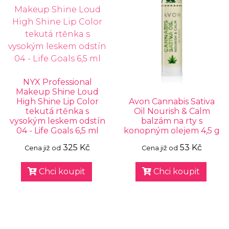
NYX Professional
Makeup Shine Loud
High Shine Lip Color
Avon Cannabis Sativa
tekutá rtěnka s
Oil Nourish & Calm
vysokým leskem odstín
balzám na rty s
04 - Life Goals 6,5 ml
konopným olejem 4,5 g
325 Kč
53 Kč
Cena již od
Cena již od
Chci koupit
Chci koupit