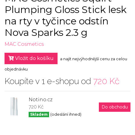
Plumping Gloss Stick lesk
na rty v tyčince odstín
Nova Sparks 2.3 g
MAC Cosmetics
Vložit do košíku
a najít nejvýhodnější cenu za celou
objednávku
Koupíte v 1 e-shopu od
720 Kč
Notino.cz
720 Kč
Do obchodu
Skladem
(odeslání ihned)