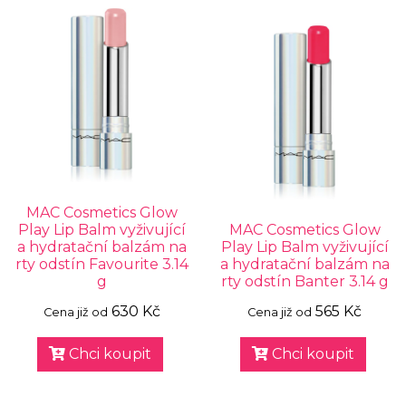
MAC Cosmetics Glow
Play Lip Balm vyživující
MAC Cosmetics Glow
a hydratační balzám na
Play Lip Balm vyživující
rty odstín Favourite 3.14
a hydratační balzám na
g
rty odstín Banter 3.14 g
630 Kč
565 Kč
Cena již od
Cena již od
Chci koupit
Chci koupit