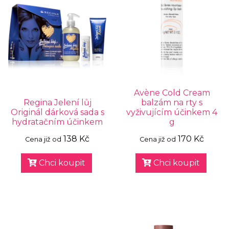
Avène Cold Cream
Regina Jelení lůj
balzám na rty s
Originál dárková sada s
vyživujícím účinkem 4
hydratačním účinkem
g
138 Kč
170 Kč
Cena již od
Cena již od
Chci koupit
Chci koupit