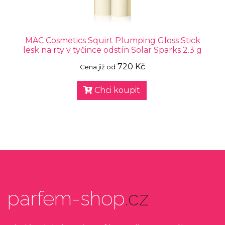
MAC Cosmetics Squirt Plumping Gloss Stick
lesk na rty v tyčince odstín Solar Sparks 2.3 g
720 Kč
Cena již od
Chci koupit
parfem-shop
.cz