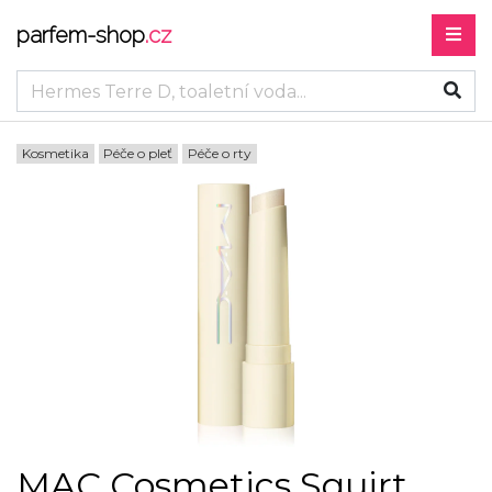
parfem-shop
.cz
Kosmetika
Péče o pleť
Péče o rty
MAC Cosmetics Squirt