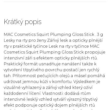
Krátký popis
MAC Cosmetics Squirt Plumping Gloss Stick . 3 g
Lesky na rty pro ženy Zářivý lesk a opticky plnější
rty v praktické tyčince Lesk na rty v tyčince MAC
Cosmetics Squirt Plumping Gloss Stick propojuje
intenzivní záři s efektem opticky plnějších rtů.
Praktický formát usnadňuje nanášení takže k
vytvoření třpytivého povrchu postačí jen rychlý
tah. Přítomnost pečujících olejů a másel pomáhá
udržovat jemnou kůži v komfortu. Výsledkem je
vizuálně vyhlazený a zářivý vzhled který oživí
každodenní líčení. Vlastnosti: dodává rtům
intenzivně lesklý vzhled vytváří výrazný třpytivý
efekt podporuje optický dojem plnějších rtů