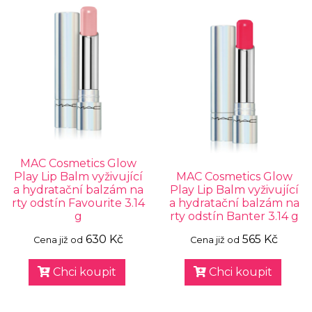
MAC Cosmetics Glow
Play Lip Balm vyživující
MAC Cosmetics Glow
a hydratační balzám na
Play Lip Balm vyživující
rty odstín Favourite 3.14
a hydratační balzám na
g
rty odstín Banter 3.14 g
630 Kč
565 Kč
Cena již od
Cena již od
Chci koupit
Chci koupit