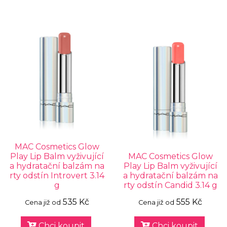
MAC Cosmetics Glow
Play Lip Balm vyživující
MAC Cosmetics Glow
a hydratační balzám na
Play Lip Balm vyživující
rty odstín Introvert 3.14
a hydratační balzám na
g
rty odstín Candid 3.14 g
535 Kč
555 Kč
Cena již od
Cena již od
Chci koupit
Chci koupit