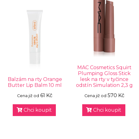
MAC Cosmetics Squirt
Plumping Gloss Stick
Balzám na rty Orange
lesk na rty v tyčince
Butter Lip Balm 10 ml
odstín Simulation 2,3 g
61 Kč
570 Kč
Cena již od
Cena již od
Chci koupit
Chci koupit