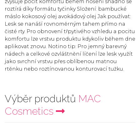
zvyšuje pocit komfortu během nošení snadno se
roztírá díky formátu tyčinky Složení: bambucké
máslo kokosový olej avokádový olej Jak používat:
Lesk se nanáší rovnoměrným tahem přímo na
čisté rty. Pro obnovení třpytivého vzhledu a pocitu
komfortu lze vrstvu produktu kdykoliv během dne
aplikovat znovu. Notino tip: Pro jemný barevný
nádech a celkové ozvláštnění líčení lze lesk využít
jako svrchní vrstvu přes oblíbenou matnou
rtěnku nebo roztínovanou konturovací tužku.
Výběr produktů
MAC
Cosmetics