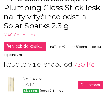
Plumping Gloss Stick lesk
na rty v tyčince odstín
Solar Sparks 2.3 g
MAC Cosmetics
Vložit do košíku
a najít nejvýhodnější cenu za celou
objednávku
Koupíte v 1 e-shopu od
720 Kč
Notino.cz
720 Kč
Do obchodu
Skladem
(odeslání ihned)