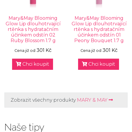
Mary&May Blooming
Mary&May Blooming
Glow Lip dlouhotrvající
Glow Lip dlouhotrvající
rtěnka s hydratačním
rtěnka s hydratačním
účinkem odstín 02
účinkem odstín 01
Ruby Blossom 1.7 g
Peony Bouquet 1.7 g
301 Kč
301 Kč
Cena již od
Cena již od
Chci koupit
Chci koupit
Zobrazit všechny produkty
MARY & MAY
Naše tipy