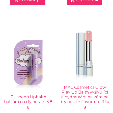
MAC Cosmetics Glow
Play Lip Balm vyživující
Pusheen Lipbalm
a hydratační balzám na
balzám na rty odstín 3.8
rty odstín Favourite 3.14
g
g