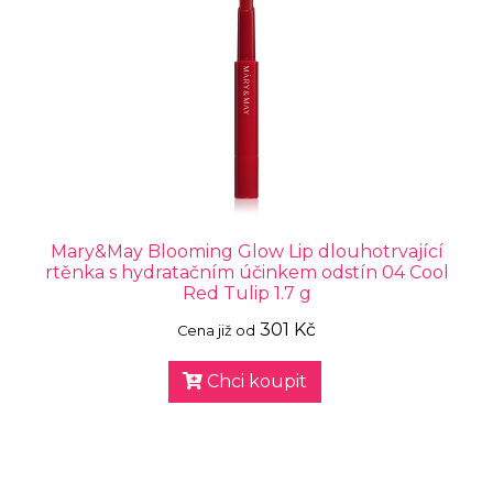
Mary&May Blooming Glow Lip dlouhotrvající
rtěnka s hydratačním účinkem odstín 04 Cool
Red Tulip 1.7 g
301 Kč
Cena již od
Chci koupit