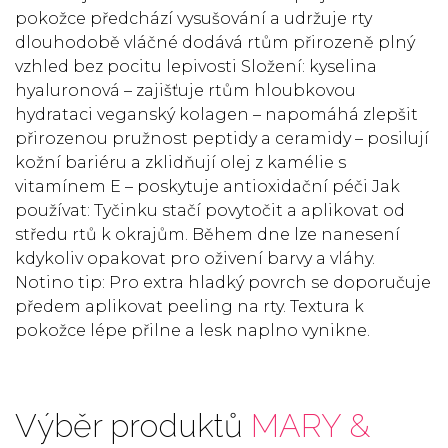
pokožce předchází vysušování a udržuje rty
dlouhodobě vláčné dodává rtům přirozeně plný
vzhled bez pocitu lepivosti Složení: kyselina
hyaluronová – zajišťuje rtům hloubkovou
hydrataci veganský kolagen – napomáhá zlepšit
přirozenou pružnost peptidy a ceramidy – posilují
kožní bariéru a zklidňují olej z kamélie s
vitamínem E – poskytuje antioxidační péči Jak
používat: Tyčinku stačí povytočit a aplikovat od
středu rtů k okrajům. Během dne lze nanesení
kdykoliv opakovat pro oživení barvy a vláhy.
Notino tip: Pro extra hladký povrch se doporučuje
předem aplikovat peeling na rty. Textura k
pokožce lépe přilne a lesk naplno vynikne.
Výběr produktů
MARY &