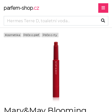
parfem-shop
.cz
Kosmetika
Péče o pleť
Péče o rty
Mary&May Blooming