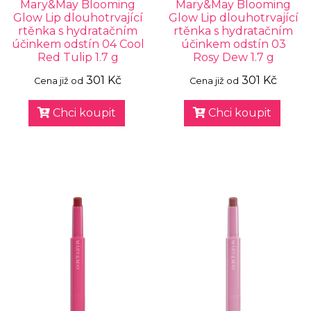
Mary&May Blooming
Mary&May Blooming
Glow Lip dlouhotrvající
Glow Lip dlouhotrvající
rtěnka s hydratačním
rtěnka s hydratačním
účinkem odstín 04 Cool
účinkem odstín 03
Red Tulip 1.7 g
Rosy Dew 1.7 g
301 Kč
301 Kč
Cena již od
Cena již od
Chci koupit
Chci koupit