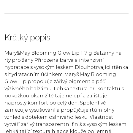
Krátký popis
Mary&May Blooming Glow Lip 1. 7 g Balzámy na
rty pro ženy Přirozená barva a intenzivní
hydratace s vysokým leskem Dlouhotrvající rtěnka
s hydratačním účinkem Mary&May Blooming
Glow Lip propojuje zářivý pigment a péči
výživného balzámu. Lehká textura při kontaktu s
pokožkou okamžitě taje nelepí a zajišťuje
naprostý komfort po celý den. Spolehlivě
zamezuje vysušování a propůjčuje rtům plný
vzhled s dotekem oslnivého lesku. Vlastnosti:
vytváří zářivý transparentní finiš s vysokým leskem
lehká tající textura hladce klouže po jemné