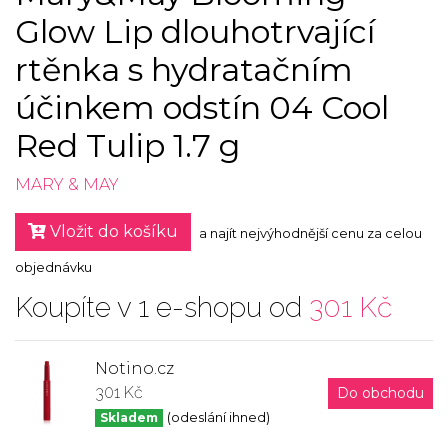
Glow Lip dlouhotrvající
rtěnka s hydratačním
účinkem odstín 04 Cool
Red Tulip 1.7 g
MARY & MAY
Vložit do košíku
a najít nejvýhodnější cenu za celou
objednávku
Koupíte v 1 e-shopu od
301 Kč
Notino.cz
301 Kč
Do obchodu
Skladem
(odeslání ihned)