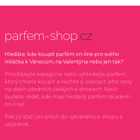
parfem-shop
.cz
Hledáte, kde koupit parfém on-line pro svého
miláčka k Vánocům, na Valentýna nebo jen tak?
Procházejte kategorie nebo vyhledejte parfém,
který chcete koupit a nechte si zobrazit jeho ceny
na všech předních českých e-shopech. Navíc
budete vědět, kde mají hledaný parfém skladem
on-line!
Pak již stačí jen přejít do vybraného e-shopu a
objednat...