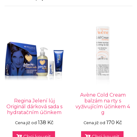
Avène Cold Cream
Regina Jelení lůj
balzám na rty s
Originál dárková sada s
vyživujícím účinkem 4
hydratačním účinkem
g
138 Kč
170 Kč
Cena již od
Cena již od
Chci koupit
Chci koupit