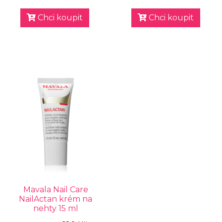
Chci koupit
Chci koupit
Mavala Nail Care
NailActan krém na
nehty 15 ml