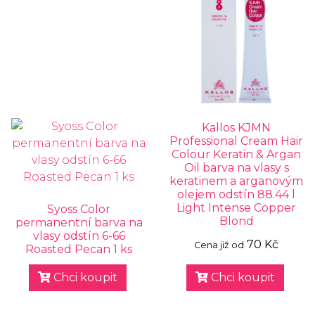
Kallos KJMN
Professional Cream Hair
Colour Keratin & Argan
Oil barva na vlasy s
keratinem a arganovým
olejem odstín 88.44 l
Light Intense Copper
Syoss Color
Blond
permanentní barva na
vlasy odstín 6-66
70 Kč
Cena již od
Roasted Pecan 1 ks
Chci koupit
Chci koupit