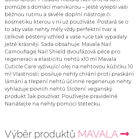
pomůže s domácí manikúrou – ještě vylepší vaši
běžnou rutinu a skvěle doplní nástroje či
kosmetiku kterou v ní už používáte. Postará se o
to aby vaše nehty měly vždy perfektní tvar a
celkově pěstěný vzhled a vaše ruce tak vypadaly
ještě krásněji. Sada obsahuje: Mavala Nail
Camouflage Nail Shield dvoufázová péče pro
regeneraci a elasticitu nehtů x10 ml Mavala
Cuticle Care vyživující olej na nehtovou kůžičku 10
ml Vlastnosti: posiluje nehty chrání proti praskání
lámání a třepení nehtů účinně regeneruje nehty
vyhlazuje povrch nehtů Složení: veganský
produkt Jak používat: Používejte pravidelně.
Nanášejte na nehty pomocí štětečku.
Výběr produktů
MAVALA