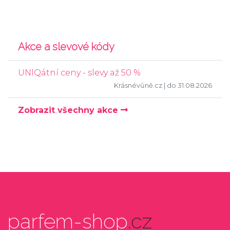
Akce a slevové kódy
UNIQátní ceny - slevy až 50 %
Krásnévůně.cz
| do 31.08.2026
Zobrazit všechny akce
parfem-shop
.cz