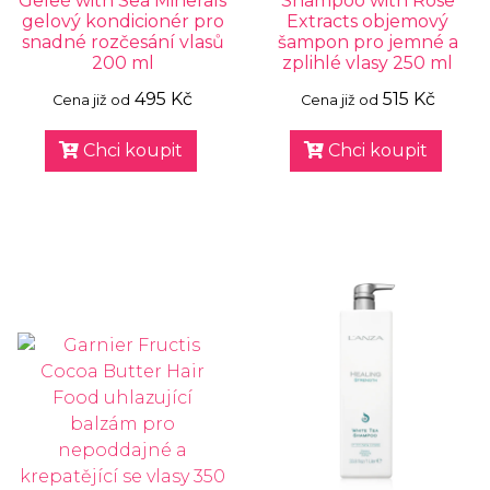
Geleé with Sea Minerals
Shampoo with Rose
gelový kondicionér pro
Extracts objemový
snadné rozčesání vlasů
šampon pro jemné a
200 ml
zplihlé vlasy 250 ml
495 Kč
515 Kč
Cena již od
Cena již od
Chci koupit
Chci koupit