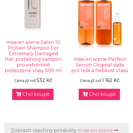
mise en scene Salon 10
Protein Shampoo For
Extremely Damaged
Hair proteinový šampon
mise en scene Perfect
pro extrémně
Serum Original sada
poškozené vlasy 500 ml
pro lesk a hebkost vlasů
532 Kč
1 162 Kč
Cena již od
Cena již od
Chci koupit
Chci koupit
Zobrazit všechny produkty
mise en scene