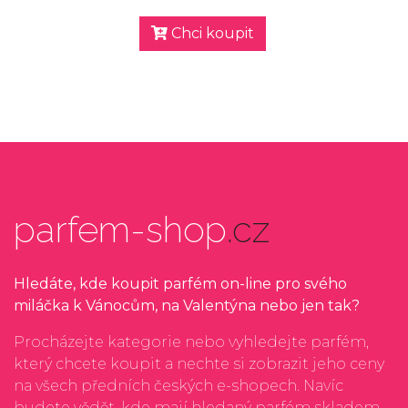
Chci koupit
parfem-shop
.cz
Hledáte, kde koupit parfém on-line pro svého
miláčka k Vánocům, na Valentýna nebo jen tak?
Procházejte kategorie nebo vyhledejte parfém,
který chcete koupit a nechte si zobrazit jeho ceny
na všech předních českých e-shopech. Navíc
budete vědět, kde mají hledaný parfém skladem