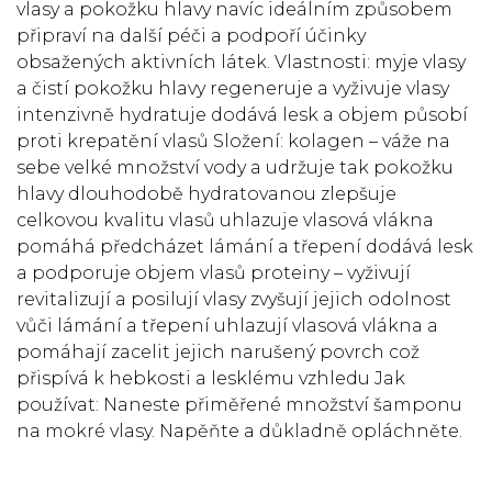
vlasy a pokožku hlavy navíc ideálním způsobem
připraví na další péči a podpoří účinky
obsažených aktivních látek. Vlastnosti: myje vlasy
a čistí pokožku hlavy regeneruje a vyživuje vlasy
intenzivně hydratuje dodává lesk a objem působí
proti krepatění vlasů Složení: kolagen – váže na
sebe velké množství vody a udržuje tak pokožku
hlavy dlouhodobě hydratovanou zlepšuje
celkovou kvalitu vlasů uhlazuje vlasová vlákna
pomáhá předcházet lámání a třepení dodává lesk
a podporuje objem vlasů proteiny – vyživují
revitalizují a posilují vlasy zvyšují jejich odolnost
vůči lámání a třepení uhlazují vlasová vlákna a
pomáhají zacelit jejich narušený povrch což
přispívá k hebkosti a lesklému vzhledu Jak
používat: Naneste přiměřené množství šamponu
na mokré vlasy. Napěňte a důkladně opláchněte.