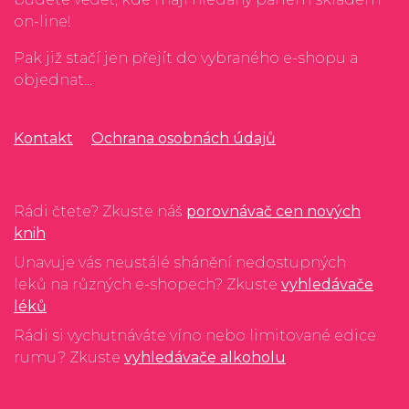
on-line!
Pak již stačí jen přejít do vybraného e-shopu a
objednat...
Kontakt
Ochrana osobnách údajů
Rádi čtete? Zkuste náš
porovnávač cen nových
knih
Unavuje vás neustálé shánění nedostupných
leků na různých e-shopech? Zkuste
vyhledávače
léků
Rádi si vychutnáváte víno nebo limitované edice
rumu? Zkuste
vyhledávače alkoholu