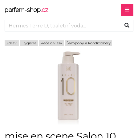
parfem-shop
.cz
Zdraví
Hygiena
Péče o vlasy
Šampony a kondicionéry
mise en scene Salon 10