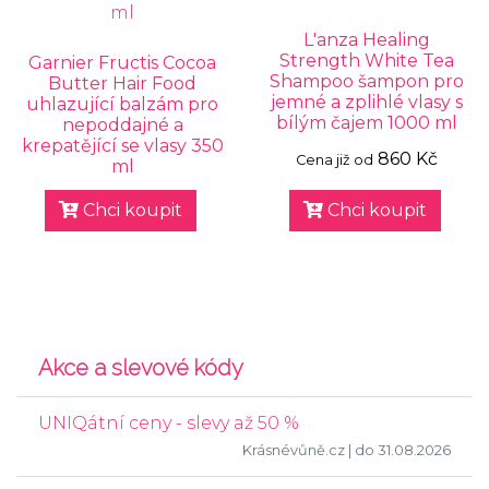
L'anza Healing
Strength White Tea
Garnier Fructis Cocoa
Shampoo šampon pro
Butter Hair Food
jemné a zplihlé vlasy s
uhlazující balzám pro
bílým čajem 1000 ml
nepoddajné a
krepatějící se vlasy 350
860 Kč
Cena již od
ml
Chci koupit
Chci koupit
Akce a slevové kódy
UNIQátní ceny - slevy až 50 %
Krásnévůně.cz
| do 31.08.2026