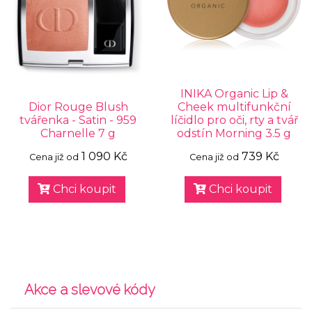
INIKA Organic Lip &
Dior Rouge Blush
Cheek multifunkční
tvářenka - Satin - 959
líčidlo pro oči, rty a tvář
Charnelle 7 g
odstín Morning 3.5 g
1 090 Kč
739 Kč
Cena již od
Cena již od
Chci koupit
Chci koupit
Akce a slevové kódy