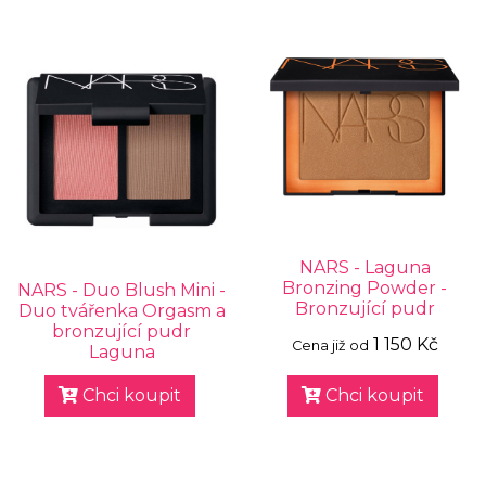
NARS - Laguna
Bronzing Powder -
NARS - Duo Blush Mini -
Bronzující pudr
Duo tvářenka Orgasm a
bronzující pudr
1 150 Kč
Cena již od
Laguna
Chci koupit
Chci koupit