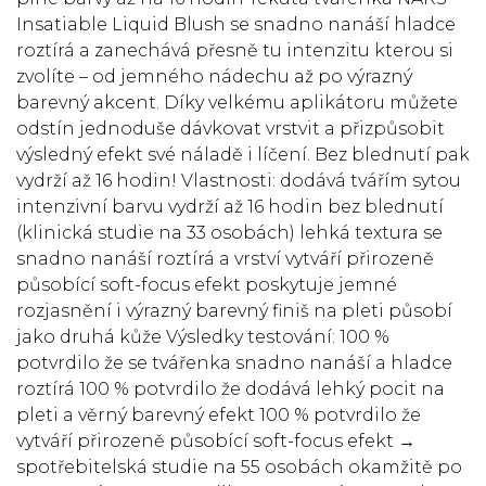
Insatiable Liquid Blush se snadno nanáší hladce
roztírá a zanechává přesně tu intenzitu kterou si
zvolíte – od jemného nádechu až po výrazný
barevný akcent. Díky velkému aplikátoru můžete
odstín jednoduše dávkovat vrstvit a přizpůsobit
výsledný efekt své náladě i líčení. Bez blednutí pak
vydrží až 16 hodin! Vlastnosti: dodává tvářím sytou
intenzivní barvu vydrží až 16 hodin bez blednutí
(klinická studie na 33 osobách) lehká textura se
snadno nanáší roztírá a vrství vytváří přirozeně
působící soft-focus efekt poskytuje jemné
rozjasnění i výrazný barevný finiš na pleti působí
jako druhá kůže Výsledky testování: 100 %
potvrdilo že se tvářenka snadno nanáší a hladce
roztírá 100 % potvrdilo že dodává lehký pocit na
pleti a věrný barevný efekt 100 % potvrdilo že
vytváří přirozeně působící soft-focus efekt →
spotřebitelská studie na 55 osobách okamžitě po