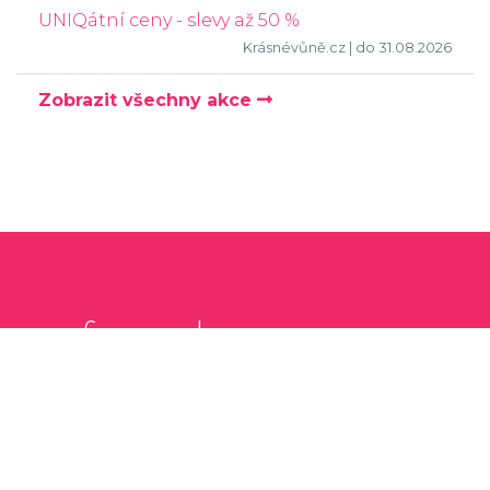
UNIQátní ceny - slevy až 50 %
Krásnévůně.cz
| do 31.08.2026
Zobrazit všechny akce
parfem-shop
.cz
Hledáte, kde koupit parfém on-line pro svého
miláčka k Vánocům, na Valentýna nebo jen tak?
Procházejte kategorie nebo vyhledejte parfém,