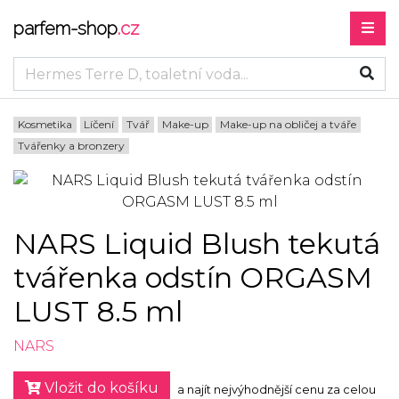
parfem-shop
.cz
Kosmetika
Líčení
Tvář
Make-up
Make-up na obličej a tváře
Tvářenky a bronzery
NARS Liquid Blush tekutá
tvářenka odstín ORGASM
LUST 8.5 ml
NARS
Vložit do košíku
a najít nejvýhodnější cenu za celou