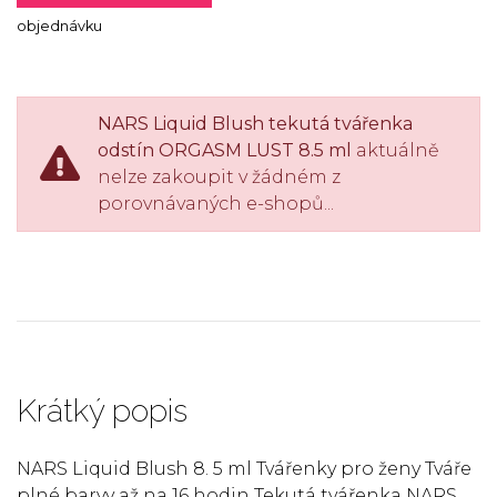
objednávku
NARS Liquid Blush tekutá tvářenka
odstín ORGASM LUST 8.5 ml
aktuálně
nelze zakoupit v žádném z
porovnávaných e-shopů...
Krátký popis
NARS Liquid Blush 8. 5 ml Tvářenky pro ženy Tváře
plné barvy až na 16 hodin Tekutá tvářenka NARS