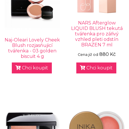
NARS Afterglow
LIQUID BLUSH tekutá
tvářenka pro zářivý
vzhled pleti odstín
Naj-Oleari Lovely Cheek
BRAZEN 7 ml
Blush rozjasňujicí
tvářenka - 03 golden
880 Kč
Cena již od
biscuit 4 g
Chci koupit
Chci koupit