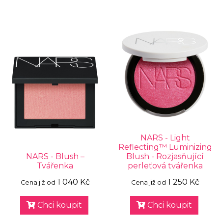
NARS - Light
Reflecting™ Luminizing
NARS - Blush –
Blush - Rozjasňující
Tvářenka
perleťová tvářenka
1 040 Kč
1 250 Kč
Cena již od
Cena již od
Chci koupit
Chci koupit