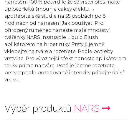
nanesení 100 % potvrdilo že se vrství přes make-
up bez fleků šmouh a cakey efektu →
spotřebitelská studie na 55 osobách po 8
hodinách od nanesení Jak používat: Pro
přirozený ruměnec naneste malé množství
tvářenky NARS Insatiable Liquid Blush
aplikátorem na hřbet ruky. Prsty ji jemně
vklepejte na tváře a rozetřete. Podle potřeby
vrstvěte. Pro výraznější efekt naneste aplikátorem
tečky přímo na tváře. Poté je jemně rozetřete
prsty a podle požadované intenzity přidejte další
vrstvu.
Výběr produktů
NARS