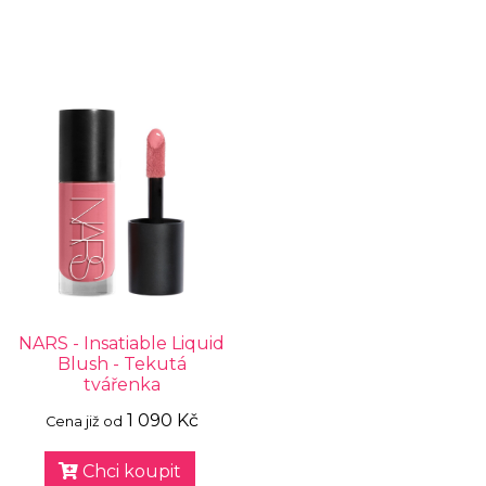
NARS - Insatiable Liquid
Blush - Tekutá
tvářenka
1 090 Kč
Cena již od
Chci koupit