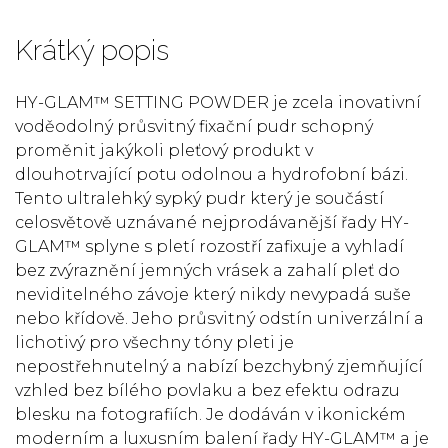
Krátký popis
HY-GLAM™ SETTING POWDER je zcela inovativní
voděodolný průsvitný fixační pudr schopný
proměnit jakýkoli pleťový produkt v
dlouhotrvající potu odolnou a hydrofobní bázi.
Tento ultralehký sypký pudr který je součástí
celosvětově uznávané nejprodávanější řady HY-
GLAM™ splyne s pletí rozostří zafixuje a vyhladí
bez zvýraznění jemných vrásek a zahalí pleť do
neviditelného závoje který nikdy nevypadá suše
nebo křídově. Jeho průsvitný odstín univerzální a
lichotivý pro všechny tóny pleti je
nepostřehnutelný a nabízí bezchybný zjemňující
vzhled bez bílého povlaku a bez efektu odrazu
blesku na fotografiích. Je dodáván v ikonickém
moderním a luxusním balení řady HY-GLAM™ a je