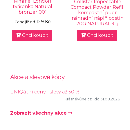
Rimmel London
Collistar Impeccable
tvářenka Natural
Compact Powder Refill
bronzer 001
kompaktní pudr
náhradní náplň odstín
129 Kč
Cena již od
20G NATURAL 9 g
Chci koupit
Chci koupit
Akce a slevové kódy
UNIQátní ceny - slevy až 50 %
Krásnévůně.cz
| do 31.08.2026
Zobrazit všechny akce