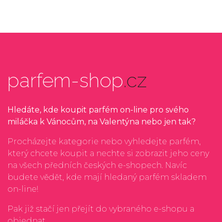
parfem-shop
.cz
Hledáte, kde koupit parfém on-line pro svého
miláčka k Vánocům, na Valentýna nebo jen tak?
Procházejte kategorie nebo vyhledejte parfém,
který chcete koupit a nechte si zobrazit jeho ceny
na všech předních českých e-shopech. Navíc
budete vědět, kde mají hledaný parfém skladem
on-line!
Pak již stačí jen přejít do vybraného e-shopu a
objednat...