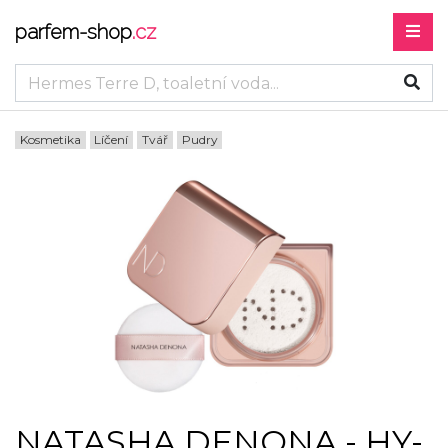
parfem-shop
.cz
Kosmetika
Líčení
Tvář
Pudry
NATASHA DENONA - HY-