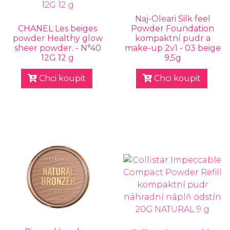
Naj-Oleari Silk feel
CHANEL Les beiges
Powder Foundation
powder Healthy glow
kompaktní pudr a
sheer powder. - N°40
make-up 2v1 - 03 beige
12G 12 g
9,5g
Chci koupit
Chci koupit