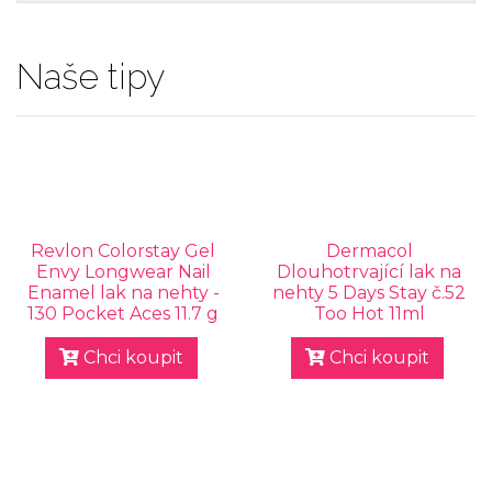
Naše tipy
Revlon Colorstay Gel
Dermacol
Envy Longwear Nail
Dlouhotrvající lak na
Enamel lak na nehty -
nehty 5 Days Stay č.52
130 Pocket Aces 11.7 g
Too Hot 11ml
Chci koupit
Chci koupit