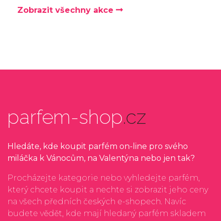
Zobrazit všechny akce
parfem-shop
.cz
Hledáte, kde koupit parfém on-line pro svého
miláčka k Vánocům, na Valentýna nebo jen tak?
Procházejte kategorie nebo vyhledejte parfém,
který chcete koupit a nechte si zobrazit jeho ceny
na všech předních českých e-shopech. Navíc
budete vědět, kde mají hledaný parfém skladem