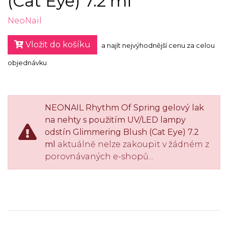
(Cat Eye) 7.2 ml
NeoNail
Vložit do košíku
a najít nejvýhodnější cenu za celou
objednávku
NEONAIL Rhythm Of Spring gelový lak
na nehty s použitím UV/LED lampy
odstín Glimmering Blush (Cat Eye) 7.2
ml
aktuálně nelze zakoupit v žádném z
porovnávaných e-shopů...