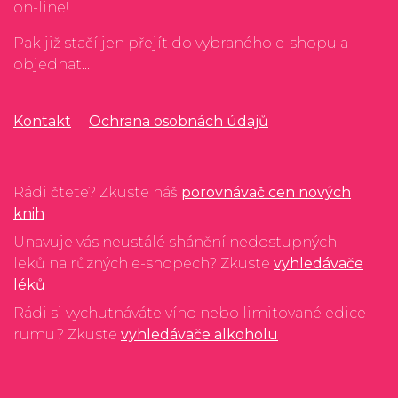
on-line!
Pak již stačí jen přejít do vybraného e-shopu a
objednat...
Kontakt
Ochrana osobnách údajů
Rádi čtete? Zkuste náš
porovnávač cen nových
knih
Unavuje vás neustálé shánění nedostupných
leků na různých e-shopech? Zkuste
vyhledávače
léků
Rádi si vychutnáváte víno nebo limitované edice
rumu? Zkuste
vyhledávače alkoholu