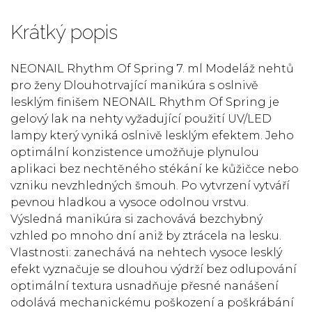
Krátký popis
NEONAIL Rhythm Of Spring 7. ml Modeláž nehtů
pro ženy Dlouhotrvající manikúra s oslnivě
lesklým finišem NEONAIL Rhythm Of Spring je
gelový lak na nehty vyžadující použití UV/LED
lampy který vyniká oslnivě lesklým efektem. Jeho
optimální konzistence umožňuje plynulou
aplikaci bez nechtěného stékání ke kůžičce nebo
vzniku nevzhledných šmouh. Po vytvrzení vytváří
pevnou hladkou a vysoce odolnou vrstvu.
Výsledná manikúra si zachovává bezchybný
vzhled po mnoho dní aniž by ztrácela na lesku.
Vlastnosti: zanechává na nehtech vysoce lesklý
efekt vyznačuje se dlouhou výdrží bez odlupování
optimální textura usnadňuje přesné nanášení
odolává mechanickému poškození a poškrábání