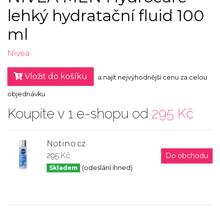
lehký hydratační fluid 100
ml
Nivea
Vložit do košíku
a najít nejvýhodnější cenu za celou
objednávku
Koupíte v 1 e-shopu od
295 Kč
Notino.cz
295 Kč
Do obchodu
Skladem
(odeslání ihned)