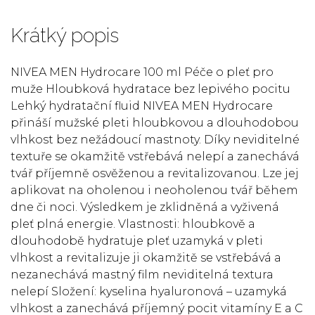
Krátký popis
NIVEA MEN Hydrocare 100 ml Péče o pleť pro
muže Hloubková hydratace bez lepivého pocitu
Lehký hydratační fluid NIVEA MEN Hydrocare
přináší mužské pleti hloubkovou a dlouhodobou
vlhkost bez nežádoucí mastnoty. Díky neviditelné
textuře se okamžitě vstřebává nelepí a zanechává
tvář příjemně osvěženou a revitalizovanou. Lze jej
aplikovat na oholenou i neoholenou tvář během
dne či noci. Výsledkem je zklidněná a vyživená
pleť plná energie. Vlastnosti: hloubkově a
dlouhodobě hydratuje pleť uzamyká v pleti
vlhkost a revitalizuje ji okamžitě se vstřebává a
nezanechává mastný film neviditelná textura
nelepí Složení: kyselina hyaluronová – uzamyká
vlhkost a zanechává příjemný pocit vitamíny E a C