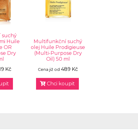
í suchý
ami Huile
Multifunkční suchý
se OR
olej Huile Prodigieuse
ose Dry
(Multi-Purpose Dry
ml
Oil) 50 ml
19 Kč
489 Kč
Cena již od
upit
Chci koupit