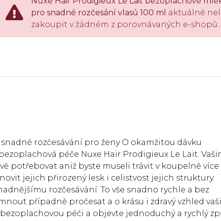
Nuxe Hair Prodigieux Le Lait bezoplachové mlé
pro snadné rozčesání vlasů 100 ml
aktuálně nel
zakoupit v žádném z porovnávaných e-shopů..
o snadné rozčesávání pro ženy O okamžitou dávku
á bezoplachová péče Nuxe Hair Prodigieux Le Lait. Vaš
ě potřebovat aniž byste museli trávit v koupelně více
vit jejich přirozený lesk i celistvost jejich struktury.
snadnějšímu rozčesávání. To vše snadno rychle a bez
mnout případně pročesat a o krásu i zdravý vzhled vaš
o bezoplachovou péči a objevte jednoduchý a rychlý z