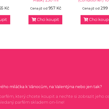
Mask) 250 ml
(Conditioner) 1
65 Kč
957 Kč
299
Cena již od
Cena již od
upit
Chci koupit
Chci koupi
svého miláčka k Vánocům, na Valentýna nebo jen tak?
arfém, který chcete koupit a nechte si zobrazit jeho c
hledaný parfém skladem on-line!