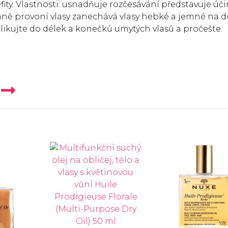
ity. Vlastnosti: usnadňuje rozčesávání představuje úč
mně provoní vlasy zanechává vlasy hebké a jemné na 
plikujte do délek a konečků umytých vlasů a pročešte.