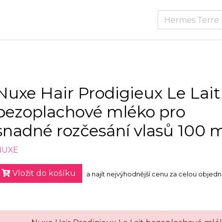
Nuxe Hair Prodigieux Le Lait
bezoplachové mléko pro
snadné rozčesání vlasů 100 
NUXE
Vložit do košíku
a najít nejvýhodnější cenu za celou objed