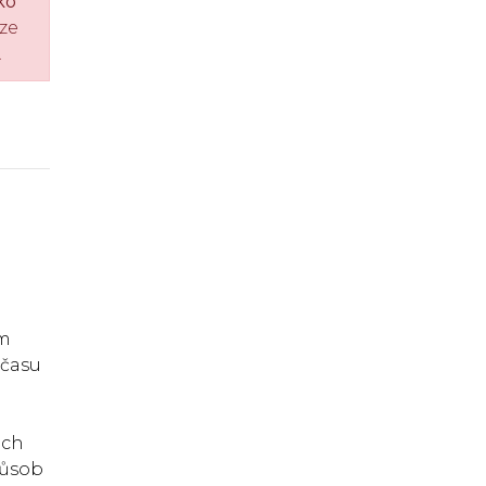
ko
ze
.
im
 času
ich
působ