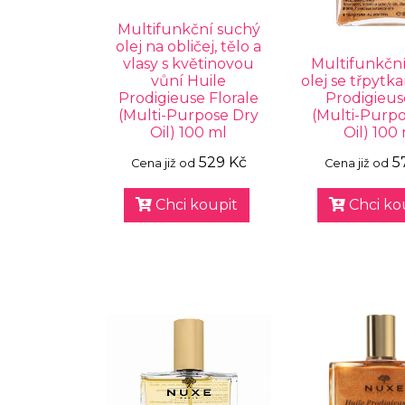
Multifunkční suchý
olej na obličej, tělo a
vlasy s květinovou
Multifunkčn
vůní Huile
olej se třpytk
Prodigieuse Florale
Prodigieu
(Multi-Purpose Dry
(Multi-Purp
Oil) 100 ml
Oil) 100
529 Kč
5
Cena již od
Cena již od
Chci koupit
Chci ko