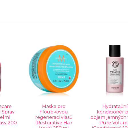
ecare
Maska pro
Hydratační
 Spray
hloubkovou
kondicionér 
velmi
regeneraci vlasů
objem jemných 
asy 200
(Restorative Hair
Pure Volum