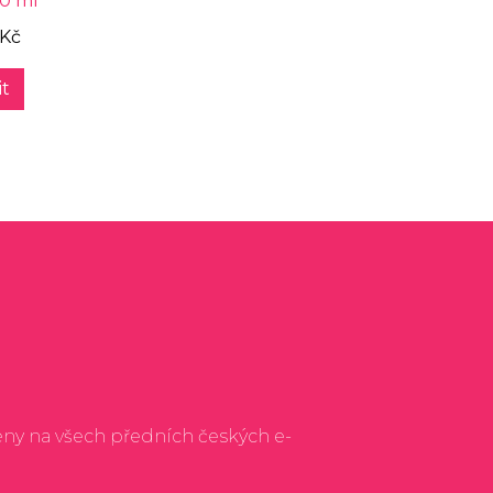
00 ml
 Kč
t
eny na všech předních českých e-