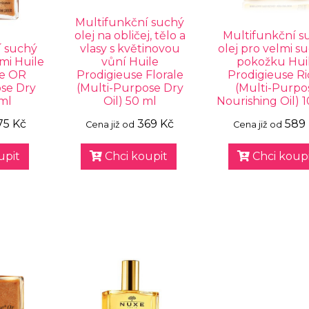
Multifunkční suchý
olej na obličej, tělo a
Multifunkční s
í suchý
vlasy s květinovou
olej pro velmi s
ami Huile
vůní Huile
pokožku Hui
se OR
Prodigieuse Florale
Prodigieuse R
ose Dry
(Multi-Purpose Dry
(Multi-Purpo
 ml
Oil) 50 ml
Nourishing Oil) 
75 Kč
369 Kč
589
Cena již od
Cena již od
upit
Chci koupit
Chci koupi