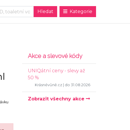
Kategorie
Akce a slevové kódy
UNIQátní ceny - slevy až
ml
50 %
Krásnévůně.cz
| do 31.08.2026
Zobrazit všechny akce
návku