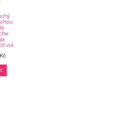
uchý
uchou
le
iche
se
100 ml
 Kč
t