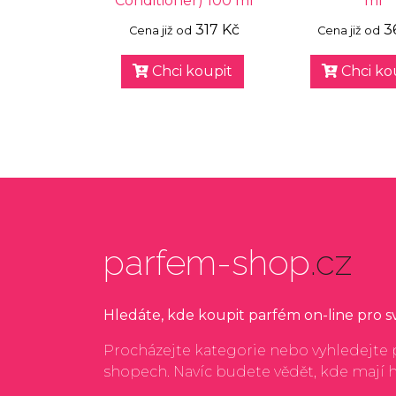
Conditioner) 100 ml
ml
317 Kč
3
Cena již od
Cena již od
Chci koupit
Chci ko
parfem-shop
.cz
Hledáte, kde koupit parfém on-line pro 
Procházejte kategorie nebo vyhledejte p
shopech. Navíc budete vědět, kde mají 