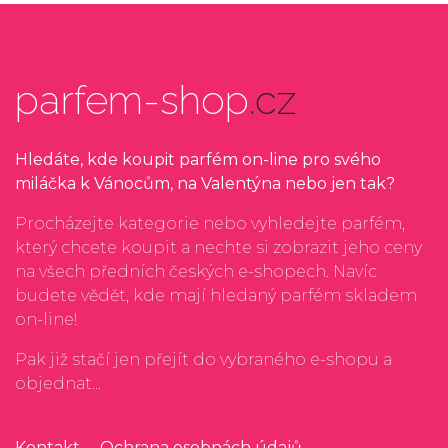
parfem-shop
.cz
Hledáte, kde koupit parfém on-line pro svého
miláčka k Vánocům, na Valentýna nebo jen tak?
Procházejte kategorie nebo vyhledejte parfém,
který chcete koupit a nechte si zobrazit jeho ceny
na všech předních českých e-shopech. Navíc
budete vědět, kde mají hledaný parfém skladem
on-line!
Pak již stačí jen přejít do vybraného e-shopu a
objednat...
Kontakt
Ochrana osobnách údajů