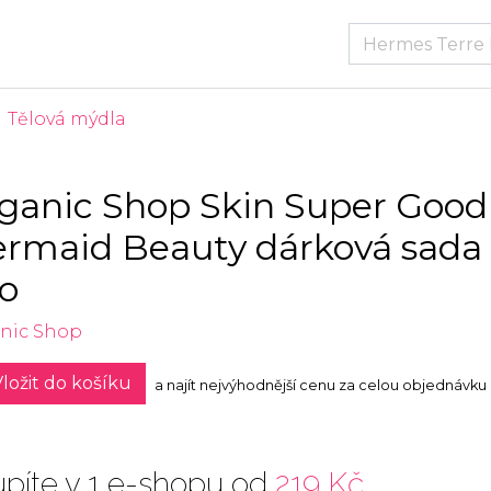
Tělová mýdla
ganic Shop Skin Super Good
rmaid Beauty dárková sada
lo
nic Shop
ložit do košíku
a najít nejvýhodnější cenu za celou objednávku
píte v 1 e-shopu od
219 Kč