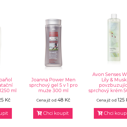
Avon Senses W
spañol
Joanna Power Men
Lily & Musk
atační
sprchový gel 5 v 1 pro
povzbuzujíc
1250 ml
muže 300 ml
sprchový krém 5
25 Kč
48 Kč
125 
Cena již od
Cena již od
upit
Chci koupit
Chci koupi