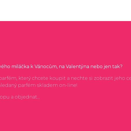
svého miláčka k Vánocům, na Valentýna nebo jen tak?
arfém, který chcete koupit a nechte si zobrazit jeho c
hledaný parfém skladem on-line!
hopu a objednat...