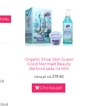
chodu
Organic Shop Skin Super
Good Mermaid Beauty
dárková sada na tělo
219 Kč
Cena již od
id
Chci koupit
hává