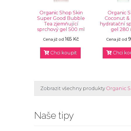
Organic Shop Skin
Organic 
Super Good Bubble
Coconut &
Tea zjemňující
hydratační s
sprchový gel 500 ml
gel 280
165 Kč
9
Cena již od
Cena již od
Chci koupit
Chci ko
Zobrazit všechny produkty
Organic 
Naše tipy