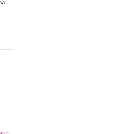
 na
 Men