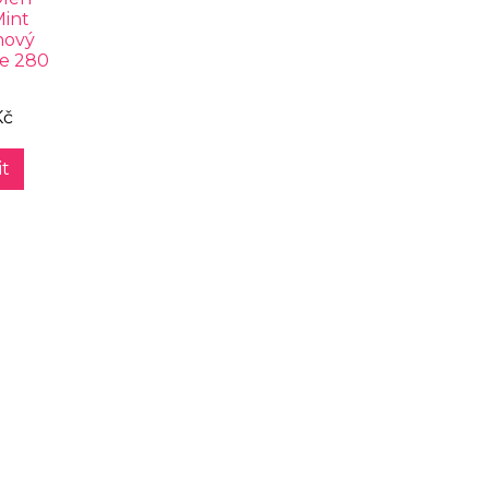
int
hový
že 280
Kč
t