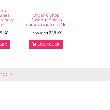
Shop
 Shea
Organic Shop
prchový
Coconut Splash
 ml
dárková sada na tělo
9 Kč
229 Kč
Cena již od
upit
Chci koupit
Shop