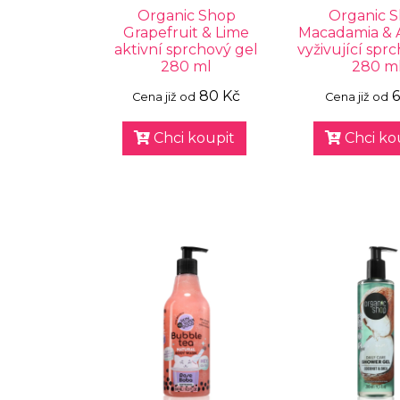
Organic Shop
Organic 
Grapefruit & Lime
Macadamia & 
aktivní sprchový gel
vyživující spr
280 ml
280 m
80 Kč
6
Cena již od
Cena již od
Chci koupit
Chci ko