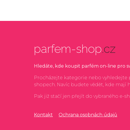
parfem-shop
.cz
Hledáte, kde koupit parfém on-line pro 
Procházejte kategorie nebo vyhledejte p
shopech. Navíc budete vědět, kde mají 
Pak již stačí jen přejít do vybraného e-s
Kontakt
Ochrana osobnách údajů