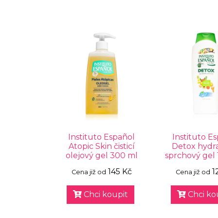
Instituto Español
Instituto E
Atopic Skin čisticí
Detox hydr
olejový gel 300 ml
sprchový gel 
145 Kč
1
Cena již od
Cena již od
Chci koupit
Chci ko