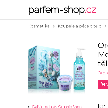
parfem-shop
.cz
Kosmetika
Koupele a péče o tělo
Or
Me
tě
Orga
V
Kou
Další produkty Organic Shop