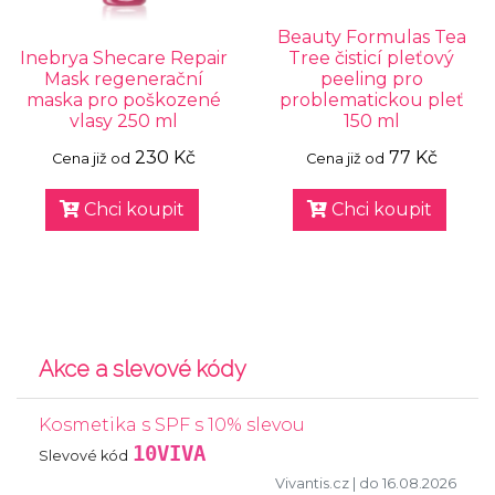
Beauty Formulas Tea
Inebrya Shecare Repair
Tree čisticí pleťový
Mask regenerační
peeling pro
maska pro poškozené
problematickou pleť
vlasy 250 ml
150 ml
230 Kč
77 Kč
Cena již od
Cena již od
Chci koupit
Chci koupit
Akce a slevové kódy
Kosmetika s SPF s 10% slevou
10VIVA
Slevové kód
Vivantis.cz
| do 16.08.2026