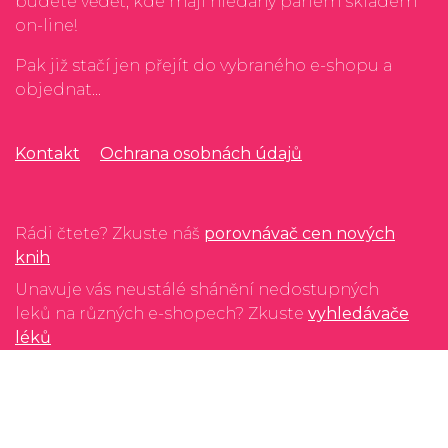
budete vědět, kde mají hledaný parfém skladem
on-line!
Pak již stačí jen přejít do vybraného e-shopu a
objednat...
Kontakt
Ochrana osobnách údajů
Rádi čtete? Zkuste náš
porovnávač cen nových
knih
Unavuje vás neustálé shánění nedostupných
leků na různých e-shopech? Zkuste
vyhledávače
léků
Rádi si vychutnáváte víno nebo limitované edice
rumu? Zkuste
vyhledávače alkoholu