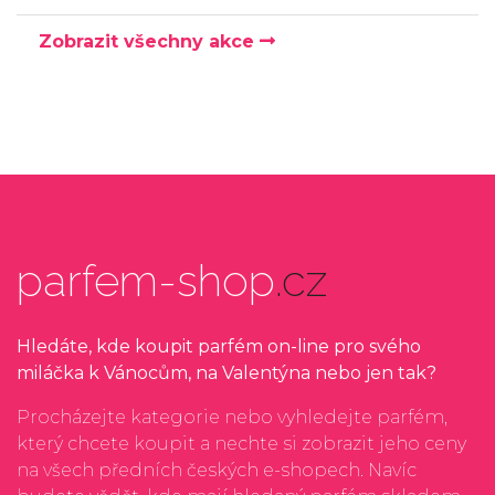
Zobrazit všechny akce
parfem-shop
.cz
Hledáte, kde koupit parfém on-line pro svého
miláčka k Vánocům, na Valentýna nebo jen tak?
Procházejte kategorie nebo vyhledejte parfém,
který chcete koupit a nechte si zobrazit jeho ceny
na všech předních českých e-shopech. Navíc