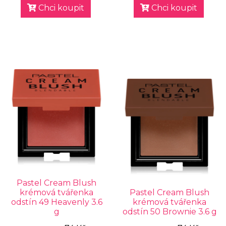
Chci koupit
Chci koupit
Pastel Cream Blush
krémová tvářenka
Pastel Cream Blush
odstín 49 Heavenly 3.6
krémová tvářenka
g
odstín 50 Brownie 3.6 g