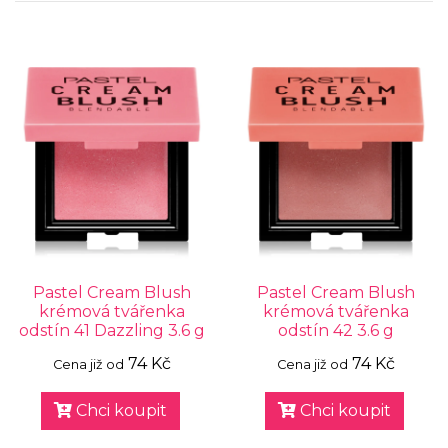
Pastel Cream Blush
Pastel Cream Blush
krémová tvářenka
krémová tvářenka
odstín 41 Dazzling 3.6 g
odstín 42 3.6 g
74 Kč
74 Kč
Cena již od
Cena již od
Chci koupit
Chci koupit