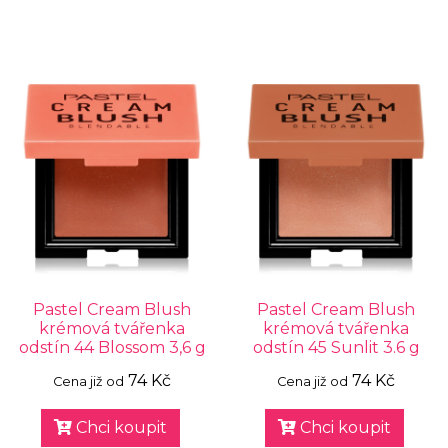
Pastel Cream Blush
Pastel Cream Blush
krémová tvářenka
krémová tvářenka
odstín 44 Blossom 3,6 g
odstín 45 Sunlit 3.6 g
74 Kč
74 Kč
Cena již od
Cena již od
Chci koupit
Chci koupit