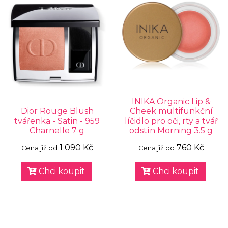
INIKA Organic Lip &
Dior Rouge Blush
Cheek multifunkční
tvářenka - Satin - 959
líčidlo pro oči, rty a tvář
Charnelle 7 g
odstín Morning 3.5 g
1 090 Kč
760 Kč
Cena již od
Cena již od
Chci koupit
Chci koupit