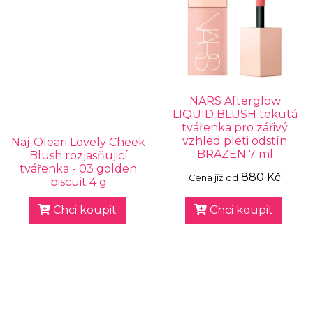
NARS Afterglow
LIQUID BLUSH tekutá
tvářenka pro zářivý
vzhled pleti odstín
Naj-Oleari Lovely Cheek
BRAZEN 7 ml
Blush rozjasňujicí
tvářenka - 03 golden
880 Kč
Cena již od
biscuit 4 g
Chci koupit
Chci koupit