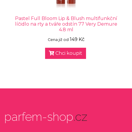
Pastel Full Bloom Lip & Blush multifunkční
líčidlo na rty a tváře odstín 77 Very Demure
4.8 ml
149 Kč
Cena již od
Chci koupit
parfem-shop
.cz