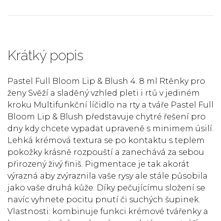
Krátký popis
Pastel Full Bloom Lip & Blush 4. 8 ml Rtěnky pro
ženy Svěží a sladěný vzhled pleti i rtů v jediném
kroku Multifunkční líčidlo na rty a tváře Pastel Full
Bloom Lip & Blush představuje chytré řešení pro
dny kdy chcete vypadat upraveně s minimem úsilí.
Lehká krémová textura se po kontaktu s teplem
pokožky krásně rozpouští a zanechává za sebou
přirozený živý finiš. Pigmentace je tak akorát
výrazná aby zvýraznila vaše rysy ale stále působila
jako vaše druhá kůže. Díky pečujícímu složení se
navíc vyhnete pocitu pnutí či suchých šupinek.
Vlastnosti: kombinuje funkci krémové tvářenky a