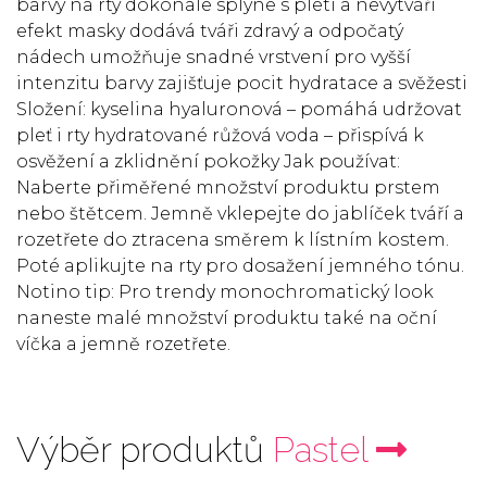
barvy na rty dokonale splyne s pletí a nevytváří
efekt masky dodává tváři zdravý a odpočatý
nádech umožňuje snadné vrstvení pro vyšší
intenzitu barvy zajišťuje pocit hydratace a svěžesti
Složení: kyselina hyaluronová – pomáhá udržovat
pleť i rty hydratované růžová voda – přispívá k
osvěžení a zklidnění pokožky Jak používat:
Naberte přiměřené množství produktu prstem
nebo štětcem. Jemně vklepejte do jablíček tváří a
rozetřete do ztracena směrem k lístním kostem.
Poté aplikujte na rty pro dosažení jemného tónu.
Notino tip: Pro trendy monochromatický look
naneste malé množství produktu také na oční
víčka a jemně rozetřete.
Výběr produktů
Pastel