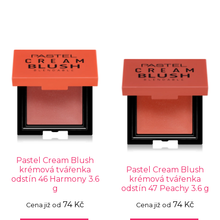
Pastel Cream Blush
krémová tvářenka
Pastel Cream Blush
odstín 46 Harmony 3.6
krémová tvářenka
g
odstín 47 Peachy 3.6 g
74 Kč
74 Kč
Cena již od
Cena již od