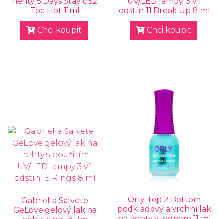
nehty 5 Days Stay č.52
UV/LED lampy 3 v 1
Too Hot 11ml
odstín 11 Break Up 8 ml
Chci koupit
Chci koupit
Orly Top 2 Bottom
Gabriella Salvete
podkladový a vrchní lak
GeLove gelový lak na
na nehty v jednom 11 ml