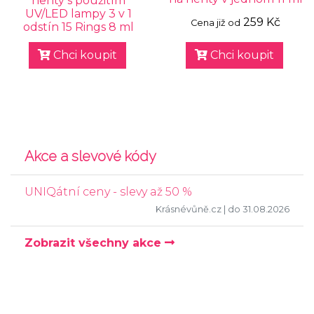
nehty s použitím
UV/LED lampy 3 v 1
259 Kč
Cena již od
odstín 15 Rings 8 ml
Chci koupit
Chci koupit
Akce a slevové kódy
UNIQátní ceny - slevy až 50 %
Krásnévůně.cz
| do 31.08.2026
Zobrazit všechny akce