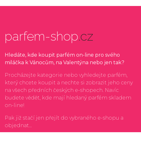
parfem-shop
.cz
Hledáte, kde koupit parfém on-line pro svého
miláčka k Vánocům, na Valentýna nebo jen tak?
Procházejte kategorie nebo vyhledejte parfém,
který chcete koupit a nechte si zobrazit jeho ceny
na všech předních českých e-shopech. Navíc
budete vědět, kde mají hledaný parfém skladem
on-line!
Pak již stačí jen přejít do vybraného e-shopu a
objednat...