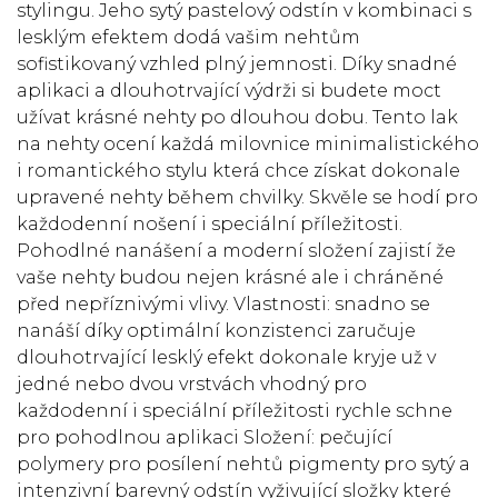
stylingu. Jeho sytý pastelový odstín v kombinaci s
lesklým efektem dodá vašim nehtům
sofistikovaný vzhled plný jemnosti. Díky snadné
aplikaci a dlouhotrvající výdrži si budete moct
užívat krásné nehty po dlouhou dobu. Tento lak
na nehty ocení každá milovnice minimalistického
i romantického stylu která chce získat dokonale
upravené nehty během chvilky. Skvěle se hodí pro
každodenní nošení i speciální příležitosti.
Pohodlné nanášení a moderní složení zajistí že
vaše nehty budou nejen krásné ale i chráněné
před nepříznivými vlivy. Vlastnosti: snadno se
nanáší díky optimální konzistenci zaručuje
dlouhotrvající lesklý efekt dokonale kryje už v
jedné nebo dvou vrstvách vhodný pro
každodenní i speciální příležitosti rychle schne
pro pohodlnou aplikaci Složení: pečující
polymery pro posílení nehtů pigmenty pro sytý a
intenzivní barevný odstín vyživující složky které