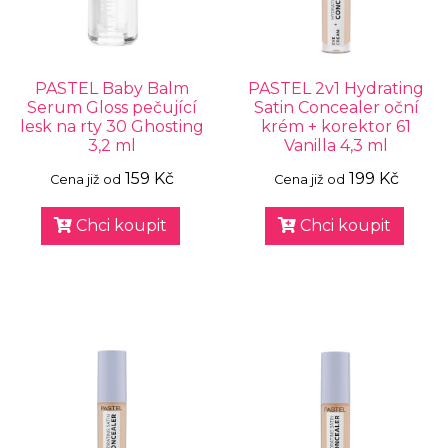
PASTEL Baby Balm
PASTEL 2v1 Hydrating
Serum Gloss pečující
Satin Concealer oční
lesk na rty 30 Ghosting
krém + korektor 61
3,2 ml
Vanilla 4,3 ml
159 Kč
199 Kč
Cena již od
Cena již od
Chci koupit
Chci koupit