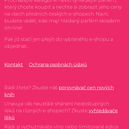
Procházejte kategorie nebo vyhledejte parfém,
který chcete koupit a nechte si zobrazit jeho ceny
na všech předních českých e-shopech. Navíc
budete vědět, kde mají hledaný parfém skladem
on-line!
Pak již stačí jen přejít do vybraného e-shopu a
objednat...
Kontakt
Ochrana osobnách údajů
Rádi čtete? Zkuste náš
porovnávač cen nových
knih
Unavuje vás neustálé shánění nedostupných
leků na různých e-shopech? Zkuste
vyhledávače
léků
Rádi si vychutnáváte víno nebo limitované edice