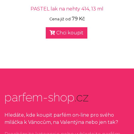
PASTEL lak na nehty 414, 13 ml
79 Kč
Cena již od
Chci koupit
parfem-shop
.cz
Hledáte, kde koupit parfém on-line pro svého
miláčka k Vánocům, na Valentýna nebo jen tak?