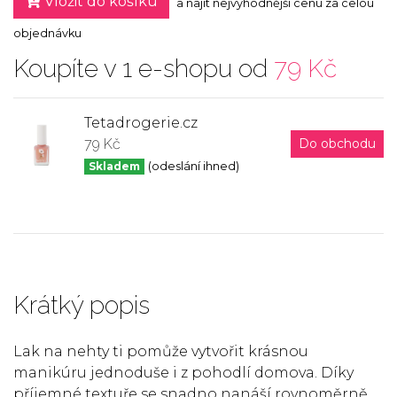
Vložit do košíku
a najít nejvýhodnější cenu za celou
objednávku
Koupíte v 1 e-shopu od
79 Kč
Tetadrogerie.cz
79 Kč
Do obchodu
Skladem
(odeslání ihned)
Krátký popis
Lak na nehty ti pomůže vytvořit krásnou
manikúru jednoduše i z pohodlí domova. Díky
příjemné textuře se snadno nanáší rovnoměrně