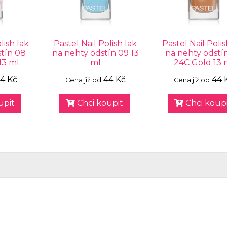
lish lak
Pastel Nail Polish lak
Pastel Nail Polis
tín 08
na nehty odstín 09 13
na nehty odstín
13 ml
ml
24C Gold 13 
4 Kč
44 Kč
44 
Cena již od
Cena již od
upit
Chci koupit
Chci koupi