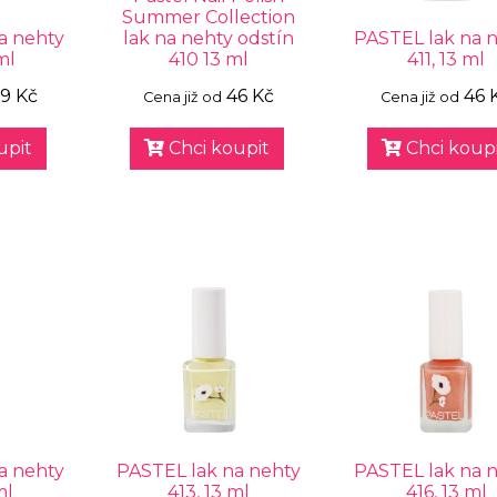
Summer Collection
a nehty
lak na nehty odstín
PASTEL lak na 
ml
410 13 ml
411, 13 ml
9 Kč
46 Kč
46 
Cena již od
Cena již od
upit
Chci koupit
Chci koupi
a nehty
PASTEL lak na nehty
PASTEL lak na 
ml
413, 13 ml
416, 13 ml