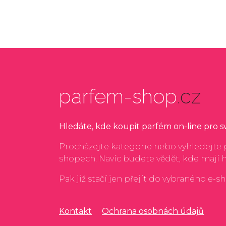
parfem-shop
.cz
Hledáte, kde koupit parfém on-line pro 
Procházejte kategorie nebo vyhledejte p
shopech. Navíc budete vědět, kde mají 
Pak již stačí jen přejít do vybraného e-s
Kontakt
Ochrana osobnách údajů