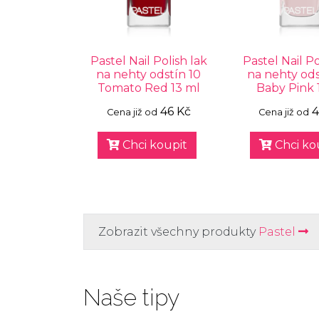
Pastel Nail Polish lak
Pastel Nail Po
na nehty odstín 10
na nehty ods
Tomato Red 13 ml
Baby Pink 
46 Kč
4
Cena již od
Cena již od
Chci koupit
Chci ko
Zobrazit všechny produkty
Pastel
Naše tipy