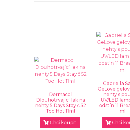
Gabriella S
GeLove gelov
Dermacol
nehty s pou
Dlouhotrvající lak na
UV/LED lampy
nehty 5 Days Stay č.52
odstín 11 Bre
Too Hot 11ml
ml
Chci koupit
Chci ko