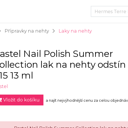
Přípravky na nehty
Laky na nehty
astel Nail Polish Summer
ollection lak na nehty odstín
15 13 ml
stel
Vložit do košíku
a najít nejvýhodnější cenu za celou objedná