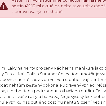
Pastel Nail Polish Summer Collection lak na nehty
odstín 415 13 ml
aktuálně nelze zakoupit v žádn
z porovnávaných e-shopů...
13 ml Laky na nehty pro ženy Nádherná manikúra jako 
y Pastel Nail Polish Summer Collection umožňuje vyt
vá povrch nehtů souvislou vrstvou dlouhotrvající intenz
dodat nehtům pěstěný dokonale upravený vzhled. Může
ty a nebo třeba podtrhnout styl vašeho outfitu. Tak k
stnosti: zářivá a sytá barva zajišťuje vysoký lesk poho
aňuje vzniku nažloutlého odstínu nehtů Složení: vegan