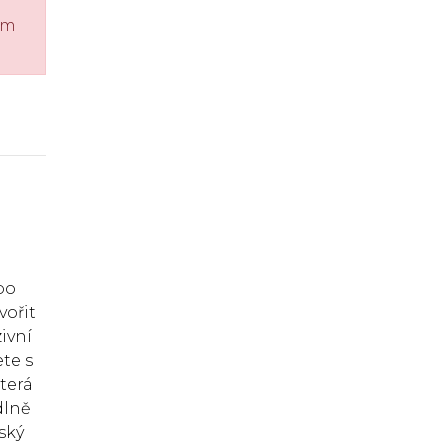
ém
po
vořit
ivní
te s
terá
dlně
ský