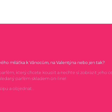
svého miláčka k Vánocům, na Valentýna nebo jen tak?
arfém, který chcete koupit a nechte si zobrazit jeho c
hledaný parfém skladem on-line!
hopu a objednat...