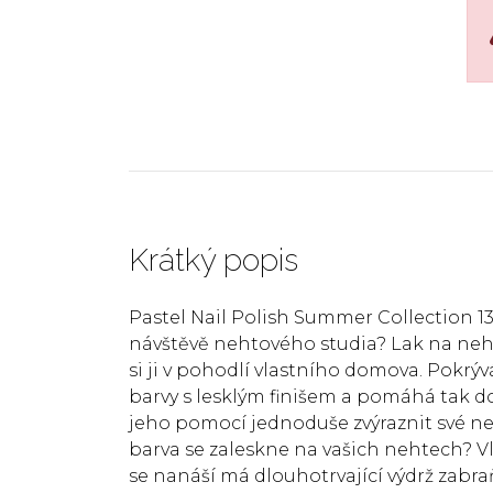
Krátký popis
Pastel Nail Polish Summer Collection 
návštěvě nehtového studia? Lak na neht
si ji v pohodlí vlastního domova. Pokrý
barvy s lesklým finišem a pomáhá tak 
jeho pomocí jednoduše zvýraznit své neh
barva se zaleskne na vašich nehtech? Vla
se nanáší má dlouhotrvající výdrž zabr