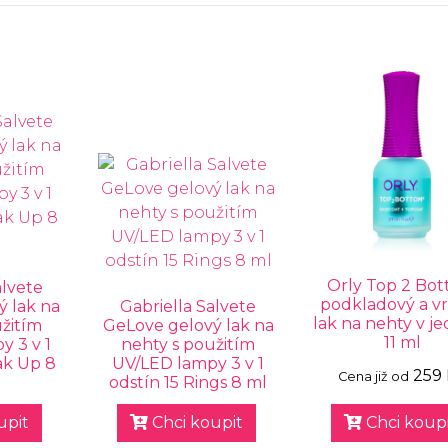
Orly Top 2 Bo
alvete
podkladový a v
ý lak na
Gabriella Salvete
lak na nehty v 
žitím
GeLove gelový lak na
11 ml
 3 v 1
nehty s použitím
ak Up 8
UV/LED lampy 3 v 1
259
Cena již od
odstín 15 Rings 8 ml
upit
Chci koupit
Chci koupi