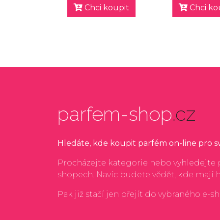
Chci koupit
Chci ko
parfem-shop
.cz
Hledáte, kde koupit parfém on-line pro 
Procházejte kategorie nebo vyhledejte p
shopech. Navíc budete vědět, kde mají 
Pak již stačí jen přejít do vybraného e-s