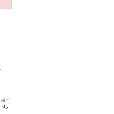
é
ávání
nský