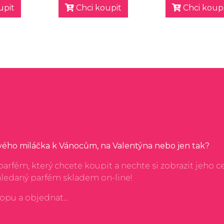
upit
Chci koupit
Chci koupi
svého miláčka k Vánocům, na Valentýna nebo jen tak?
arfém, který chcete koupit a nechte si zobrazit jeho c
hledaný parfém skladem on-line!
hopu a objednat...