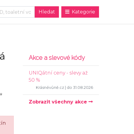
Kategorie
á
Akce a slevové kódy
UNIQátní ceny - slevy až
50 %
Krásnévůně.cz
| do 31.08.2026
ku
Zobrazit všechny akce
tín