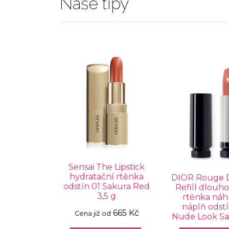
Naše tipy
Sensai The Lipstick
hydratační rtěnka
DIOR Rouge D
odstín 01 Sakura Red
Refill dlouho
3,5 g
rtěnka náh
náplň odstí
665 Kč
Cena již od
Nude Look Sat