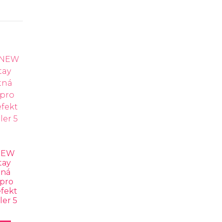
NEW
tay
tná
 pro
efekt
ler 5