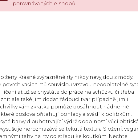
porovnávaných e-shopů...
o ženy Krásné zvýrazněné rty nikdy nevyjdou z módy.
povrch vašich rtů souvislou vrstvou neodolatelné syt
líčení ať už se chystáte do práce na schůzku či třeba
znit ale také jim dodat žádoucí tvar případně jim i
 chvilky vám zkrátka pomůže dosáhnout nádherně
které doslova přitahují pohledy a svádí k polibkům.
 syté barvy dlouhotrvající výdrž s odolností vůči obtisk
vysušuje nerozmazává se tekutá textura Složení: vega
jemnými tahy na rty od středu ke koutkům. Nechte