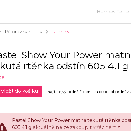
Přípravky na rty
Rtěnky
astel Show Your Power matn
kutá rtěnka odstín 605 4.1 g
tel
Vložit do košíku
a najít nejvýhodnější cenu za celou objednáv
Pastel Show Your Power matná tekutá rtěnka ods
605 4.1 g
aktuálně nelze zakoupit v žádném z