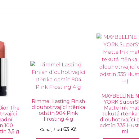
MAYBELLINE 
Rimmel Lasting Finish
YORK SuperS
dlouhotrvající rtěnka
ior The
Matte Ink ma
odstín 904 Pink
trvající
tekutá rtěnka
Frosting 4 g
radní
dlouhotrvající 
n 100
odstín 335 Hust
63 Kč
Cena již od
in 3,5 g
ml