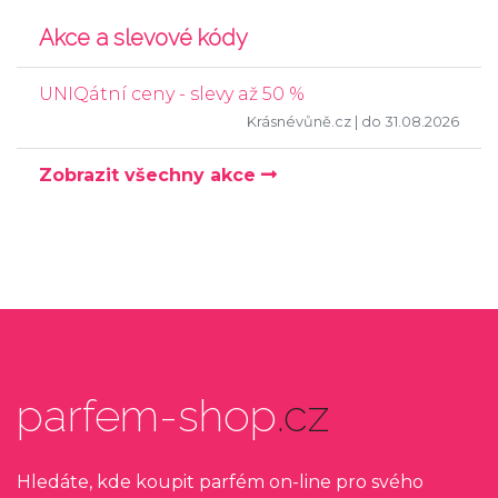
Akce a slevové kódy
UNIQátní ceny - slevy až 50 %
Krásnévůně.cz
| do 31.08.2026
Zobrazit všechny akce
parfem-shop
.cz
Hledáte, kde koupit parfém on-line pro svého