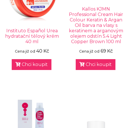
Kallos KJMN
Professional Cream Hair
Colour Keratin & Argan
Oil barva na vlasy s
Instituto Español Urea
keratinem a arganovým
hydratační tělový krém
olejem odstín 5.4 Light
40 ml
Copper Brown 100 ml
40 Kč
69 Kč
Cena již od
Cena již od
Chci koupit
Chci koupit