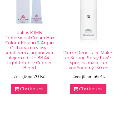
Kallos KJMN
Professional Cream Hair
Colour Keratin & Argan
Oil barva na vlasy s
keratinem a arganovým
Pierre René Face Make-
olejem odstín 88.44 l
up Setting Spray fixační
Light Intense Copper
sprej na make-up
Blond
voděodolný 150 ml
70 Kč
156 Kč
Cena již od
Cena již od
Chci koupit
Chci koupit