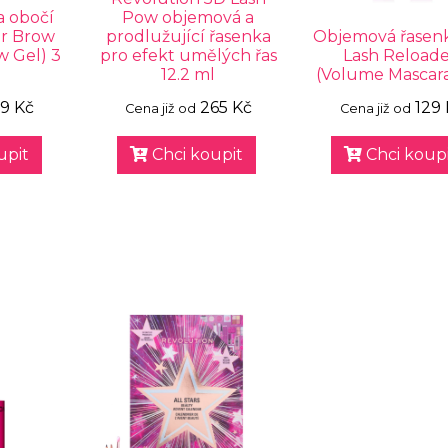
a obočí
Pow objemová a
r Brow
prodlužující řasenka
Objemová řasenk
w Gel) 3
pro efekt umělých řas
Lash Reload
12.2 ml
(Volume Mascara
9 Kč
265 Kč
129 
Cena již od
Cena již od
upit
Chci koupit
Chci koupi