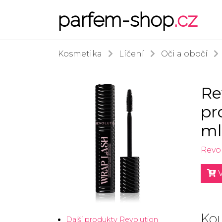
parfem-shop
.cz
Kosmetika
Líčení
Oči a obočí
Re
pr
ml
Revo
V
Kou
Další produkty Revolution