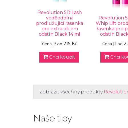
Revolution 5D Lash
voděodolná
Revolution 
prodlužující řasenka
Whip Lift prod
pro extra objem
řasenka pro p
odstín Black 14 ml
odstín Black
215 Kč
2
Cena již od
Cena již od
Chci koupit
Chci ko
Zobrazit všechny produkty
Revolutio
Naše tipy