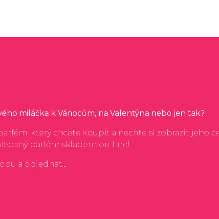
svého miláčka k Vánocům, na Valentýna nebo jen tak?
arfém, který chcete koupit a nechte si zobrazit jeho c
hledaný parfém skladem on-line!
hopu a objednat...