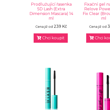
Prodlužující řasenka
Fixační gel n
5D Lash (Extra
Relove Powe
Dimension Mascara) 14
Fix Clear (Bro
ml
ml
239 Kč
3
Cena již od
Cena již od
Chci koupit
Chci ko