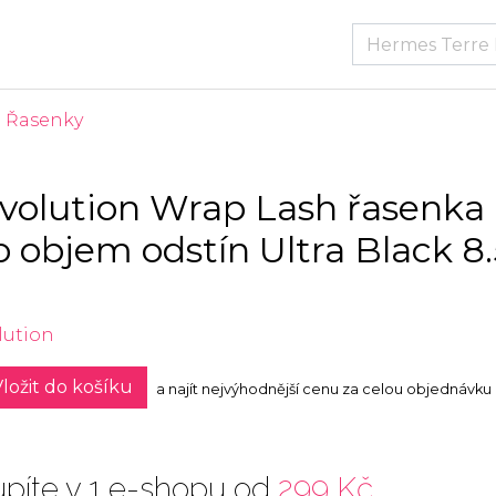
Řasenky
volution Wrap Lash řasenka
o objem odstín Ultra Black 8
lution
ložit do košíku
a najít nejvýhodnější cenu za celou objednávku
píte v 1 e-shopu od
299 Kč