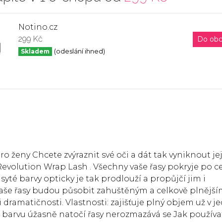
Notino.cz
299 Kč
Do ob
Skladem
(odeslání ihned)
o ženy Chcete zvýraznit své oči a dát tak vyniknout je
volution Wrap Lash . Všechny vaše řasy pokryje po c
 syté barvy opticky je tak prodlouží a propůjčí jim i
aše řasy budou působit zahuštěným a celkově plnějš
dramatičnosti. Vlastnosti: zajišťuje plný objem už v j
í barvu úžasně natočí řasy nerozmazává se Jak používa