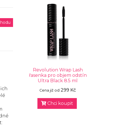
chodu
Revolution Wrap Lash
řasenka pro objem odstín
Ultra Black 8.5 ml
jich
299 Kč
Cena již od
elé
Chci koupit
ím
edné
t: