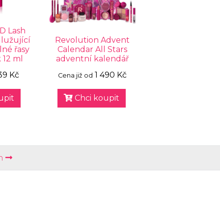
5D Lash
lužující
Revolution Advent
lné řasy
Calendar All Stars
 12 ml
adventní kalendář
39 Kč
1 490 Kč
Cena již od
upit
Chci koupit
n