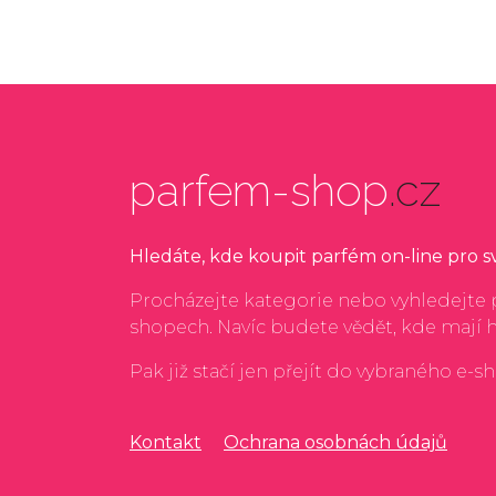
parfem-shop
.cz
Hledáte, kde koupit parfém on-line pro 
Procházejte kategorie nebo vyhledejte p
shopech. Navíc budete vědět, kde mají 
Pak již stačí jen přejít do vybraného e-s
Kontakt
Ochrana osobnách údajů