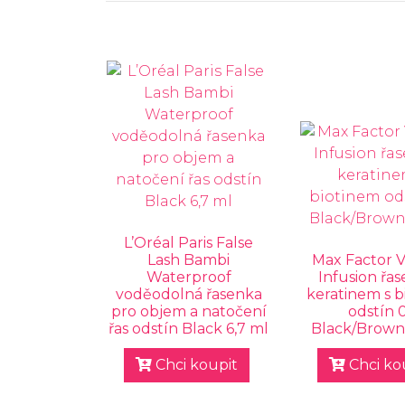
L’Oréal Paris False
Lash Bambi
Max Factor 
Waterproof
Infusion řas
voděodolná řasenka
keratinem s b
pro objem a natočení
odstín 
řas odstín Black 6,7 ml
Black/Brown 
Chci koupit
Chci ko