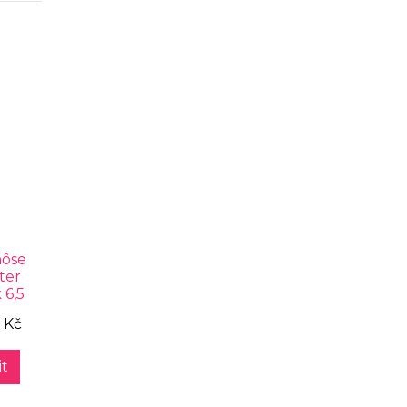
ôse
ter
 6,5
 Kč
t