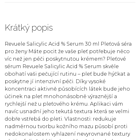
Krátký popis
Revuele Salicylic Acid % Serum 30 ml Pleťová séra
pro ženy Máte pocit že vaše pleť potřebuje něco
víc než jen péči poskytnutou krémem? Pleťové
sérum Revuele Salicylic Acid % Serum skvěle
obohatí vaši pečující rutinu – pleť bude hýčkat a
poskytne jí intenzivní péči. Díky vysoké
koncentraci aktivně působících látek bude jeho
účinek na pleť mnohonásobně výraznější a
rychlejší než u pleťového krému. Aplikaci vám
navíc usnadní jeho tekutá textura která se velmi
dobře vstřebá do pleti. Vlastnosti: redukuje
nadměrnou tvorbu kožního mazu působí proti
nedokonalostem vyhlazení nevyrovnané textury