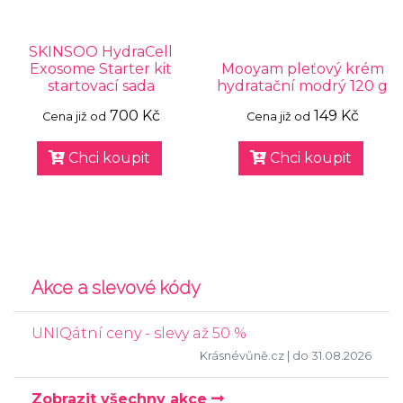
SKINSOO HydraCell
Exosome Starter kit
Mooyam pleťový krém
startovací sada
hydratační modrý 120 g
700 Kč
149 Kč
Cena již od
Cena již od
Chci koupit
Chci koupit
Akce a slevové kódy
UNIQátní ceny - slevy až 50 %
Krásnévůně.cz
| do 31.08.2026
Zobrazit všechny akce