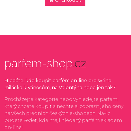
Chci koupit
parfem-shop
.cz
Hledáte, kde koupit parfém on-line pro svého
miláčka k Vánocům, na Valentýna nebo jen tak?
Procházejte kategorie nebo vyhledejte parfém,
který chcete koupit a nechte si zobrazit jeho ceny
na všech předních českých e-shopech. Navíc
budete vědět, kde mají hledaný parfém skladem
on-line!