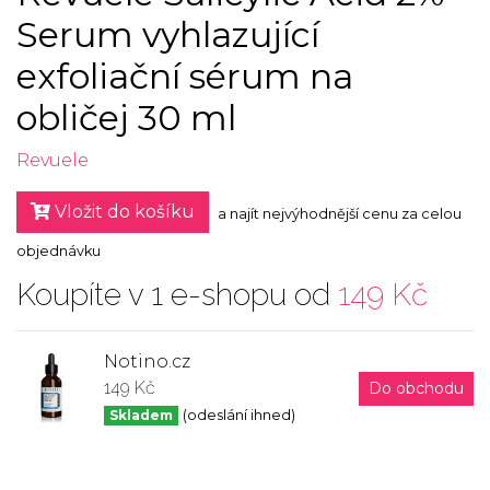
Serum vyhlazující
exfoliační sérum na
obličej 30 ml
Revuele
Vložit do košíku
a najít nejvýhodnější cenu za celou
objednávku
Koupíte v 1 e-shopu od
149 Kč
Notino.cz
149 Kč
Do obchodu
Skladem
(odeslání ihned)