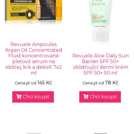
Revuele Ampoules
Argan Oil Concentrated
Fluid koncentrované
Revuele Aloe Daily Sun
pleťové sérum na
Barrier SPF 50+
obličej, krk a dekolt 7x2
zklidňující denní krém
ml
SPF 50+ 50 ml
145 Kč
78 Kč
Cena již od
Cena již od
Chci koupit
Chci koupit