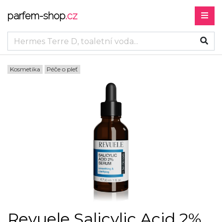
parfem-shop
.cz
Kosmetika
Péče o pleť
Revuele Salicylic Acid 2%