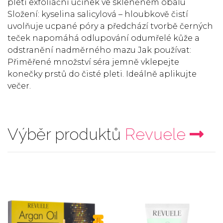
pleti exfoliační účinek ve skleněném obalu
Složení: kyselina salicylová – hloubkově čistí
uvolňuje ucpané póry a předchází tvorbě černých
teček napomáhá odlupování odumřelé kůže a
odstranění nadměrného mazu Jak používat:
Přiměřené množství séra jemně vklepejte
konečky prstů do čisté pleti. Ideálně aplikujte
večer.
Výběr produktů
Revuele