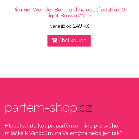
Rimmel Wonder'Bond gel na obočí odstín 001
Light Brown 7.7 ml
249 Kč
Cena již od
Chci koupit
parfem-shop
.cz
Hledáte, kde koupit parfém on-line pro svého
miláčka k Vánocům, na Valentýna nebo jen tak?