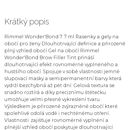
Krátký popis
Rimmel Wonder'Bond 7. 7 ml Řasenky a gely na
obočí pro ženy Dlouhotrvající definice a přirozeně
plný vzhled obočí Gel na obočí Rimmel
Wonder'Bond Brow Filler Tint přináší
dlouhotrvající efekt rovnoměrně vyplněného a
hustšího obočí. Spojuje v sobě vlastnosti jemné
slupovací masky a semipermanentní barvy která
vydrží bezchybná až pět dní. Gelová textura se
snadno roztírá a díky preciznímu štětečku
umožňuje velmi přesné vykreslení tvaru.
Výsledkem je přirozeně zvýrazněné obočí které
spolehlivě odolá vodě i nechtěnému otření.
Vlastnosti: zajišťuje rovnoměrné vyplnění a
plnější vzhled obočí poskytuje dlouhotrvající