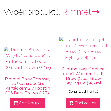
Výběr produktů
Rimmel
Dlouhotrvající gel na
obočí Wonder´Fulll
Brow (Clear Brow
Rimmel Brow This Way
Styling Gel) 4,5 ml
tužka na obočí s
kartáčkem 2 v 1 odstín
115 Kč
Cena již od
003 Dark Brown 0,25 g
Chci koupit
Chci koupit