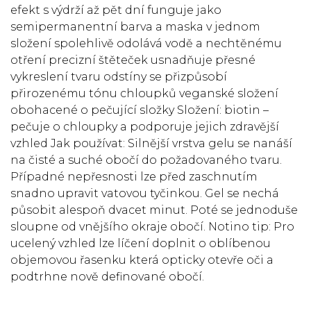
efekt s výdrží až pět dní funguje jako
semipermanentní barva a maska v jednom
složení spolehlivě odolává vodě a nechtěnému
otření precizní štěteček usnadňuje přesné
vykreslení tvaru odstíny se přizpůsobí
přirozenému tónu chloupků veganské složení
obohacené o pečující složky Složení: biotin –
pečuje o chloupky a podporuje jejich zdravější
vzhled Jak používat: Silnější vrstva gelu se nanáší
na čisté a suché obočí do požadovaného tvaru.
Případné nepřesnosti lze před zaschnutím
snadno upravit vatovou tyčinkou. Gel se nechá
působit alespoň dvacet minut. Poté se jednoduše
sloupne od vnějšího okraje obočí. Notino tip: Pro
ucelený vzhled lze líčení doplnit o oblíbenou
objemovou řasenku která opticky otevře oči a
podtrhne nově definované obočí.