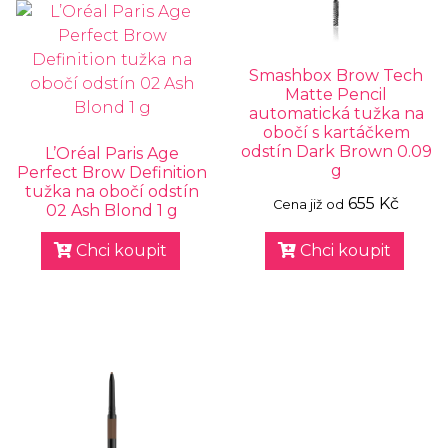
Smashbox Brow Tech
Matte Pencil
automatická tužka na
obočí s kartáčkem
odstín Dark Brown 0.09
L’Oréal Paris Age
g
Perfect Brow Definition
tužka na obočí odstín
655 Kč
Cena již od
02 Ash Blond 1 g
Chci koupit
Chci koupit