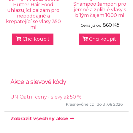
Shampoo šampon pro
Butter Hair Food
jemné a zplihlé vlasy s
uhlazující balzám pro
bílým čajem 1000 ml
nepoddajné a
krepatějící se vlasy 350
860 Kč
Cena již od
ml
Chci koupit
Chci koupit
Akce a slevové kódy
UNIQátní ceny - slevy až 50 %
Krásnévůně.cz
| do 31.08.2026
Zobrazit všechny akce