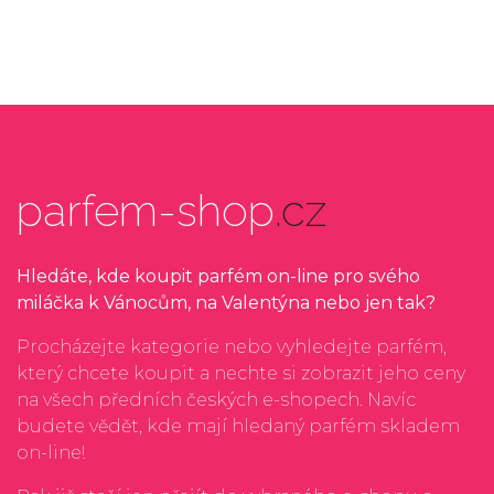
parfem-shop
.cz
Hledáte, kde koupit parfém on-line pro svého
miláčka k Vánocům, na Valentýna nebo jen tak?
Procházejte kategorie nebo vyhledejte parfém,
který chcete koupit a nechte si zobrazit jeho ceny
na všech předních českých e-shopech. Navíc
budete vědět, kde mají hledaný parfém skladem
on-line!