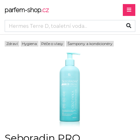
parfem-shop
.cz
Zdraví
Hygiena
Péče o vlasy
Šampony a kondicionéry
Seboradin PRO