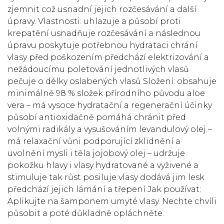
zjemnit což usnadní jejich rozčesávání a další
úpravy. Vlastnosti: uhlazuje a působí proti
krepatění usnadňuje rozčesávání a následnou
úpravu poskytuje potřebnou hydrataci chrání
vlasy před poškozením předchází elektrizování a
nežádoucímu poletování jednotlivých vlasů
pečuje o délky oslabených vlasů Složení: obsahuje
minimálně 98 % složek přírodního původu aloe
vera – má vysoce hydratační a regenerační účinky
působí antioxidačně pomáhá chránit před
volnými radikály a vysušováním levandulový olej –
má relaxační vůni podporující zklidnění a
uvolnění mysli i těla jojobový olej – udržuje
pokožku hlavy i vlasy hydratované a vyživené a
stimuluje tak růst posiluje vlasy dodává jim lesk
předchází jejich lámání a třepení Jak používat:
Aplikujte na šamponem umyté vlasy. Nechte chvíli
působit a poté důkladně opláchněte.