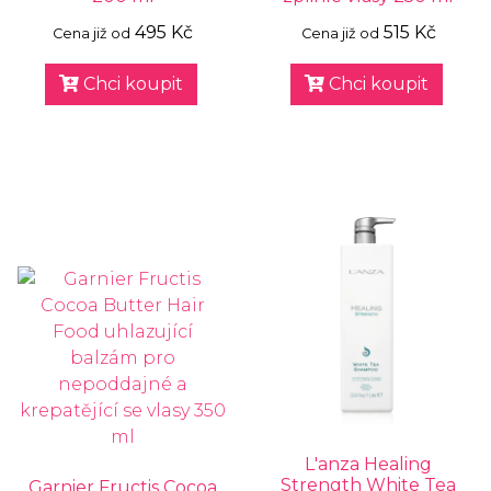
495 Kč
515 Kč
Cena již od
Cena již od
Chci koupit
Chci koupit
L'anza Healing
Strength White Tea
Garnier Fructis Cocoa