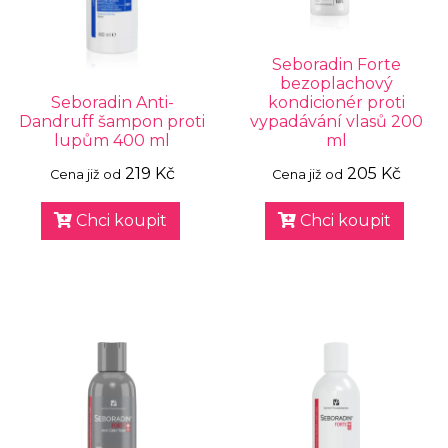
Seboradin Forte
bezoplachový
Seboradin Anti-
kondicionér proti
Dandruff šampon proti
vypadávání vlasů 200
lupům 400 ml
ml
219 Kč
205 Kč
Cena již od
Cena již od
Chci koupit
Chci koupit