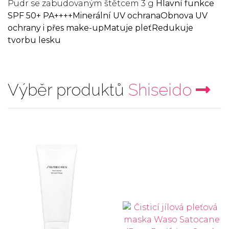
Pudr se zabudovaným štětcem 3 g
Hlavní funkce
SPF 50+ PA++++
Minerální UV ochrana
Obnova UV
ochrany i přes make-up
Matuje pleť
Redukuje
tvorbu lesku
Výběr produktů
Shiseido