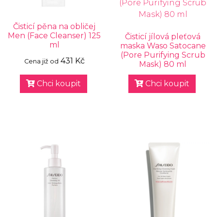
Čisticí pěna na obličej
Men (Face Cleanser) 125
Čisticí jílová pleťová
ml
maska Waso Satocane
(Pore Purifying Scrub
431 Kč
Cena již od
Mask) 80 ml
Chci koupit
Chci koupit