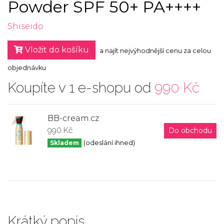
Powder SPF 50+ PA++++
Shiseido
Vložit do košíku
a najít nejvýhodnější cenu za celou
objednávku
Koupíte v 1 e-shopu od
990 Kč
BB-cream.cz
990 Kč
Do obchodu
Skladem
(odeslání ihned)
Krátký popis