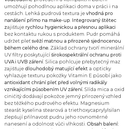
umožňují pohodlnou aplikaci doma v práci i na
cestách. Lehká pudrová textura je
vhodná pro
nanášení přímo na make-up
.
Integrovaný štětec
z
ajišťuje
rychlou hygienickou a přesnou aplikaci
bez kontaktu rukou s produktem. Pudr pomáhá
udržet pleť
svěží matnou a přirozeně sjednocenou
během celého dne.
Základ ochrany tvoří minerální
UV filtry poskytující
širokospektrální ochranu proti
UVA i UVB záření
. Silica pohlcuje přebytečný maz
zajišťuje
dlouhodobý matující efekt
a opticky
vyhlazuje texturu pokožky. Vitamin E působí jako
antioxidant
chrání pleť před volnými radikály
vznikajícími působením UV záření.
Slída mica a oxid
ciničitý dodávají pokožce jemný přirozený vzhled
bez těžkého pudrového efektu. Magnesium
stearát kyselina stearová a triethoxycaprylylsilan
zlepšují přilnavost pudru jeho rovnoměrné
nanesení a odolnost vůči vlhkosti.
Obsah balení: