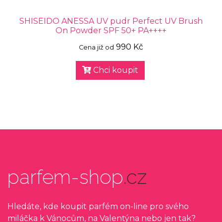
SHISEIDO ANESSA UV pudr Perfect UV Brush
On Powder SPF 50+ PA++++
990 Kč
Cena již od
Chci koupit
parfem-shop
.cz
Hledáte, kde koupit parfém on-line pro svého
miláčka k Vánocům, na Valentýna nebo jen tak?