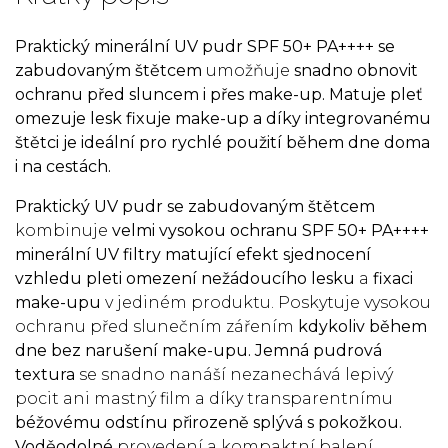
Praktický minerální UV pudr SPF 50+ PA++++
se
zabudovaným štětcem
umožňuje
snadno obnovit
ochranu před sluncem i přes make-up.
Matuje pleť
omezuje lesk fixuje make-up a díky integrovanému
štětci je ideální pro rychlé použití během dne doma
i na cestách.
Praktický UV pudr se zabudovaným štětcem
kombinuje
velmi vysokou ochranu
SPF 50+ PA++++
minerální UV filtry matujíc
í efekt
sjednocení
vzhledu pleti
omezení nežádoucího lesku
a
fixaci
make-upu
v jediném produktu. Poskytuje vysokou
ochranu před slunečním zářením
kdykoliv během
dne bez narušení make-upu.
Jemná pudrová
textura
se snadno nanáší nezanechává lepivý
pocit ani mastný film a díky transparentnímu
béžovému odstínu přirozeně splývá s pokožkou.
Voděodolné
provedení a kompaktní balení