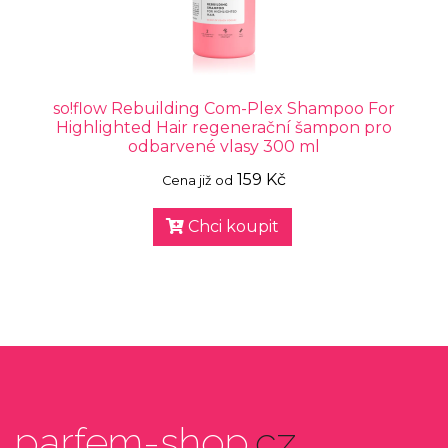
so!flow Rebuilding Com-Plex Shampoo For
Highlighted Hair regenerační šampon pro
odbarvené vlasy 300 ml
159 Kč
Cena již od
Chci koupit
parfem-shop
.cz