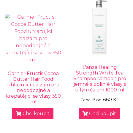
L'anza Healing
Strength White Tea
Garnier Fructis Cocoa
Shampoo šampon pro
Butter Hair Food
jemné a zplihlé vlasy s
uhlazující balzám pro
bílým čajem 1000 ml
nepoddajné a
krepatějící se vlasy 350
860 Kč
Cena již od
ml
Chci koupit
Chci koupit