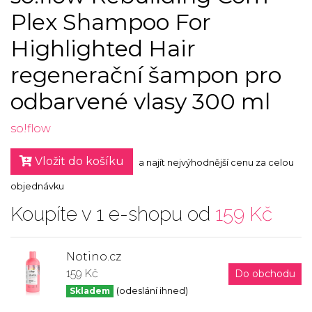
Plex Shampoo For
Highlighted Hair
regenerační šampon pro
odbarvené vlasy 300 ml
so!flow
Vložit do košíku
a najít nejvýhodnější cenu za celou
objednávku
Koupíte v 1 e-shopu od
159 Kč
Notino.cz
159 Kč
Do obchodu
Skladem
(odeslání ihned)