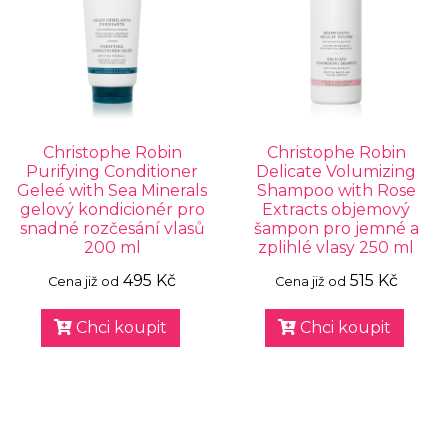
Christophe Robin
Christophe Robin
Purifying Conditioner
Delicate Volumizing
Geleé with Sea Minerals
Shampoo with Rose
gelový kondicionér pro
Extracts objemový
snadné rozčesání vlasů
šampon pro jemné a
200 ml
zplihlé vlasy 250 ml
495 Kč
515 Kč
Cena již od
Cena již od
Chci koupit
Chci koupit