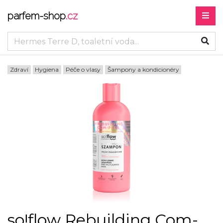
parfem-shop
.cz
Zdraví
Hygiena
Péče o vlasy
Šampony a kondicionéry
so!flow Rebuilding Com-