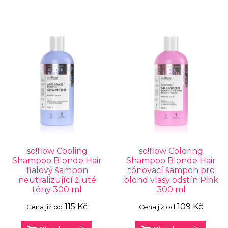
so!flow Cooling
so!flow Coloring
Shampoo Blonde Hair
Shampoo Blonde Hair
fialový šampon
tónovací šampon pro
neutralizující žluté
blond vlasy odstín Pink
tóny 300 ml
300 ml
115 Kč
109 Kč
Cena již od
Cena již od