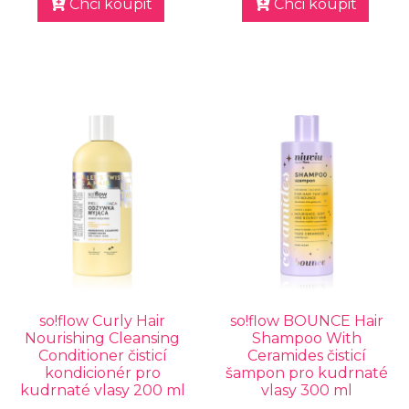
Chci koupit
Chci koupit
so!flow Curly Hair
so!flow BOUNCE Hair
Nourishing Cleansing
Shampoo With
Conditioner čisticí
Ceramides čisticí
kondicionér pro
šampon pro kudrnaté
kudrnaté vlasy 200 ml
vlasy 300 ml