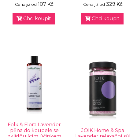
107 Kč
329 Kč
Cena již od
Cena již od
Chci koupit
Chci koupit
Folk & Flora Lavender
pěna do koupele se
JOIK Home & Spa
zklidňujícím účinkem
Lavender relaxační sůl