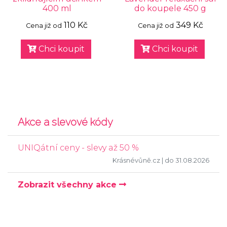
400 ml
do koupele 450 g
110 Kč
349 Kč
Cena již od
Cena již od
Chci koupit
Chci koupit
Akce a slevové kódy
UNIQátní ceny - slevy až 50 %
Krásnévůně.cz
| do 31.08.2026
Zobrazit všechny akce