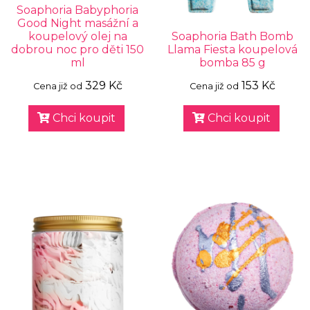
Soaphoria Babyphoria
Good Night masážní a
koupelový olej na
Soaphoria Bath Bomb
dobrou noc pro děti 150
Llama Fiesta koupelová
ml
bomba 85 g
329 Kč
153 Kč
Cena již od
Cena již od
Chci koupit
Chci koupit