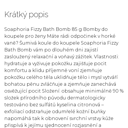
Krátký popis
Soaphoria Fizzy Bath Bomb 85 g Bomby do
koupele pro ženy Máte rádi odpočinek v horké
vaně? Šumivá koule do koupele Soaphoria Fizzy
Bath Bomb vám po dlouhém dni zajistí
zasloužený relaxační a voňavý zážitek. Vlastnosti:
hydratuje a vyživuje pokožku zajišťuje pocit
komfortu a klidu příjemně voní zjemňuje
pokožku celého těla uklidňuje tělo i mysl vytváří
bohatou pěnu zvláčňuje a zjemňuje zanechává
osvěžující pocit Složení: obsahuje minimálně 90 %
složek přírodního původu dermatologicky
testováno bez sulfátů kyselina citronová –
exfoliací odstraňuje odumřelé kožní buňky
napomáhá tak k obnovení svrchní vrstvy kůže
přispívá k jejímu sjednocení rozjasnění a