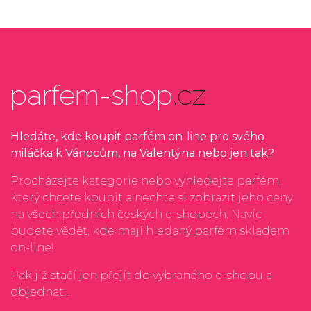
parfem-shop
.cz
Hledáte, kde koupit parfém on-line pro svého
miláčka k Vánocům, na Valentýna nebo jen tak?
Procházejte kategorie nebo vyhledejte parfém,
který chcete koupit a nechte si zobrazit jeho ceny
na všech předních českých e-shopech. Navíc
budete vědět, kde mají hledaný parfém skladem
on-line!
Pak již stačí jen přejít do vybraného e-shopu a
objednat...