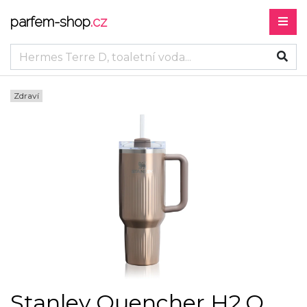
parfem-shop
.cz
Zdraví
Stanley Quencher H2.O