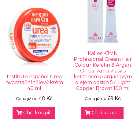
Kallos KJMN
Professional Cream Hair
Colour Keratin & Argan
Oil barva na vlasy s
Instituto Español Urea
keratinem a arganovým
hydratační tělový krém
olejem odstín 5.4 Light
40 ml
Copper Brown 100 ml
40 Kč
69 Kč
Cena již od
Cena již od
Chci koupit
Chci koupit