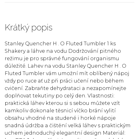
Krátký popis
Stanley Quencher H . O Fluted Tumbler 1 ks
Shakery a láhve na vodu Dodržování pitného
režimu je pro správné fungování organismu
důležité. Lahev na vodu Stanley Quencher H . O
Fluted Tumbler vám umožní mít oblíbený nápoj
vždy po ruce ať už při práci učení nebo během
cvičení. Zabraňte dehydrataci a nezapomínejte
doplňovat tekutiny po celý den. Vlastnosti:
praktická láhev kterou si s sebou můžete vzít
kamkoliv dokonale těsnicí víčko brání vylití
obsahu vhodné na studené i horké nápoje
snadná údržba a čištění velká láhev s praktickým
uchem jednoduchý elegantní design Materiál: