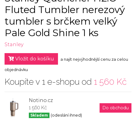
Fluted Tumbler nerezový
tumbler s brčkem velký
Pale Gold Shine 1 ks
Stanley
Vložit do košíku
a najít nejvýhodnější cenu za celou
objednávku
Koupíte v 1 e-shopu od
1 560 Kč
Notino.cz
1 560 Kč
Do obchodu
Skladem
(odeslání ihned)