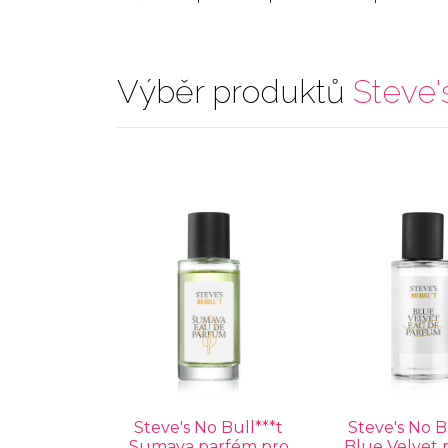
Výběr produktů
Steve'
Steve's No Bull***t
Steve's No B
Sumava parfém pro
Blue Velvet