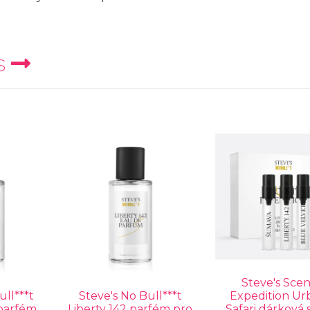
s
Steve's Scen
ull***t
Steve's No Bull***t
Expedition Ur
 parfém
Liberty 142 parfém pro
Safari dárková 