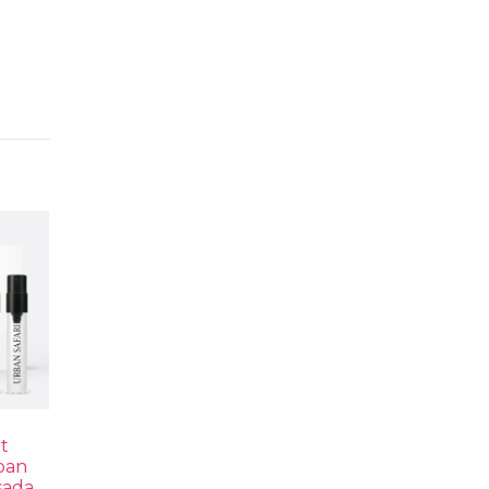
t
ban
sada