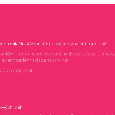
svého miláčka k Vánocům, na Valentýna nebo jen tak?
arfém, který chcete koupit a nechte si zobrazit jeho c
hledaný parfém skladem on-line!
hopu a objednat...
ových knih