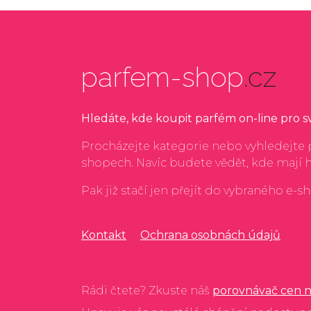
parfem-shop
.cz
Hledáte, kde koupit parfém on-line pro 
Procházejte kategorie nebo vyhledejte p
shopech. Navíc budete vědět, kde mají 
Pak již stačí jen přejít do vybraného e-s
Kontakt
Ochrana osobnách údajů
Rádi čtete? Zkuste náš
porovnávač cen n