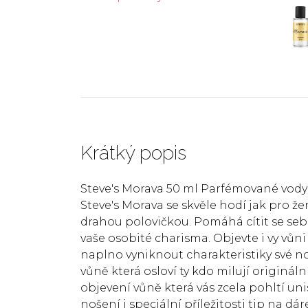
Krátký popis
Steve's Morava 50 ml Parfémované vody
Steve's Morava se skvěle hodí jak pro že
drahou polovičkou. Pomáhá cítit se seb
vaše osobité charisma. Objevte i vy vů
naplno vyniknout charakteristiky své nos
vůně která osloví ty kdo milují origin
objevení vůně která vás zcela pohltí u
nošení i speciální příležitosti tip na dá