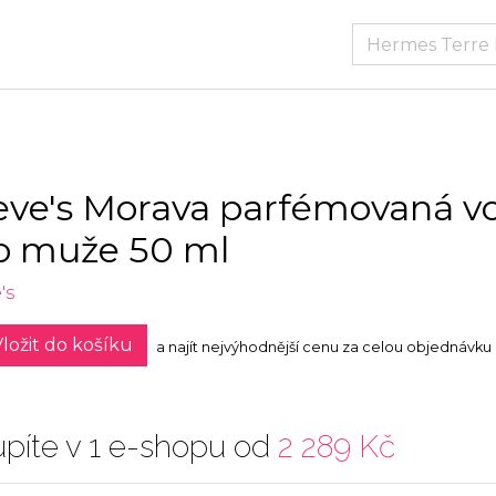
eve's Morava parfémovaná v
o muže 50 ml
's
ložit do košíku
a najít nejvýhodnější cenu za celou objednávku
píte v 1 e-shopu od
2 289 Kč