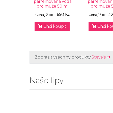
parfémovaná voda
parfémovan
pro muže 50 ml
pro muže 
1 650 Kč
2 
Cena již od
Cena již od
Chci koupit
Chci ko
Zobrazit všechny produkty
Steve's
Naše tipy