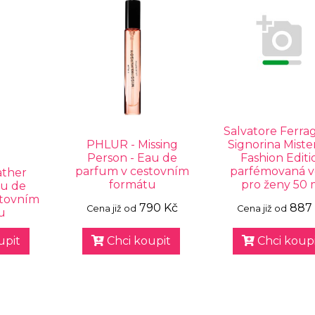
Salvatore Ferr
PHLUR - Missing
Signorina Miste
Person - Eau de
Fashion Editi
parfum v cestovním
parfémovaná 
ather
formátu
pro ženy 50 
au de
stovním
790 Kč
887
Cena již od
Cena již od
u
upit
Chci koupit
Chci koupi