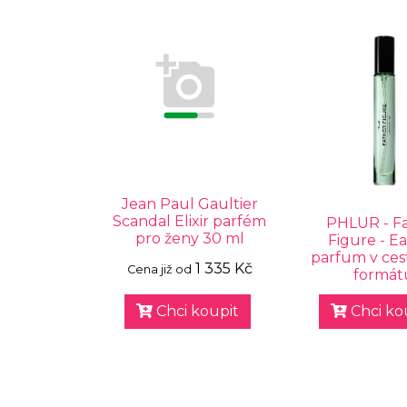
Jean Paul Gaultier
Scandal Elixir parfém
PHLUR - F
pro ženy 30 ml
Figure - E
parfum v ce
1 335 Kč
Cena již od
formát
Chci koupit
Chci ko