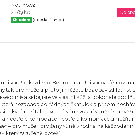
Notino.cz
2 289 Kč
Do ob
Skladem
(odeslání ihned)
 unisex Pro každého. Bez rozdílu. Unisex parfémovaná
ny tak pro muže a proto ji můžete bez obav sdílet i se 
evědomě a sebejistě ve vlastní kůži a dokonale doplň
ni která nezapadá do žádných škatulek a přitom nechá
itelky či nositele. ovocná vůně vodní vůně čistá svěží
ální a neotřelé kompozice neotřelá kombinace umožňují
nisex – pro muže i pro ženy vůně vhodná na každodenní
rek který zaručeně potěší