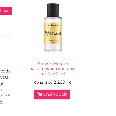
chodu
Steve's Morava
parfémovaná voda pro
 voda
muže 50 ml
svou
2 289 Kč
Cena již od
uje
vá
Chci koupit
 vůně
cí