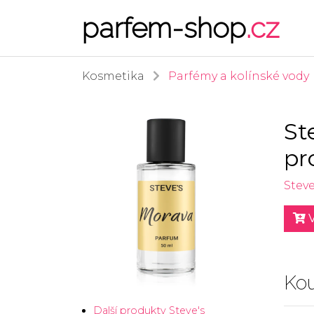
parfem-shop
.cz
Kosmetika
Parfémy a kolínské vody
St
pr
Steve
V
Kou
Další produkty Steve's