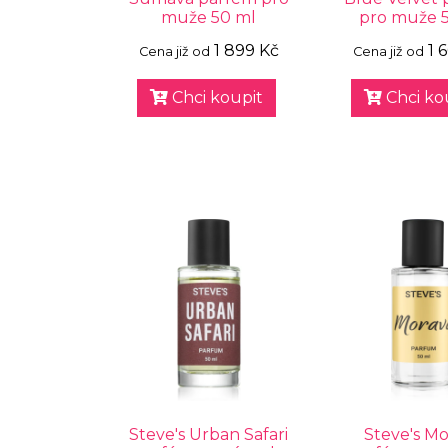
muže 50 ml
pro muže 
1 899 Kč
1 
Cena již od
Cena již od
Chci koupit
Chci ko
Steve's Urban Safari
Steve's Mo