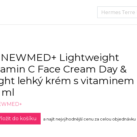
NEWMED+ Lightweight
tamin C Face Cream Day &
ght lehký krém s vitaminem
 ml
EWMED+
ložit do košíku
a najít nejvýhodnější cenu za celou objednávku