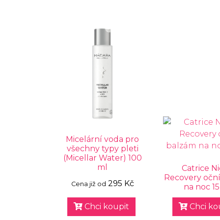
Micelární voda pro
všechny typy pleti
(Micellar Water) 100
ml
Catrice N
Recovery očn
295 Kč
Cena již od
na noc 15
Chci koupit
Chci ko