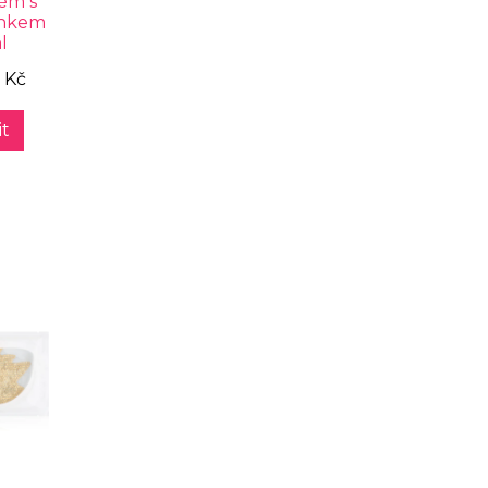
rém s
inkem
l
 Kč
t