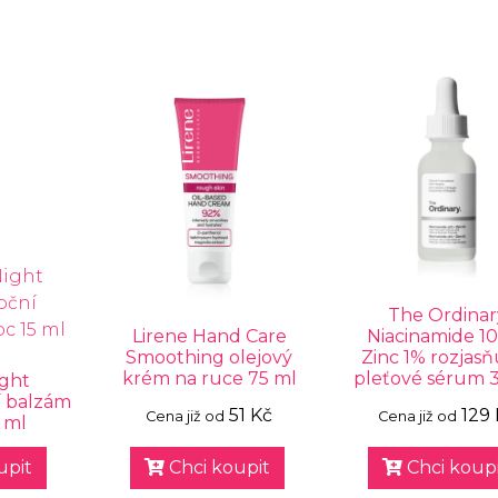
The Ordinar
Lirene Hand Care
Niacinamide 1
Smoothing olejový
Zinc 1% rozjasň
krém na ruce 75 ml
pleťové sérum 
ight
í balzám
51 Kč
129 
Cena již od
Cena již od
 ml
upit
Chci koupit
Chci koupi