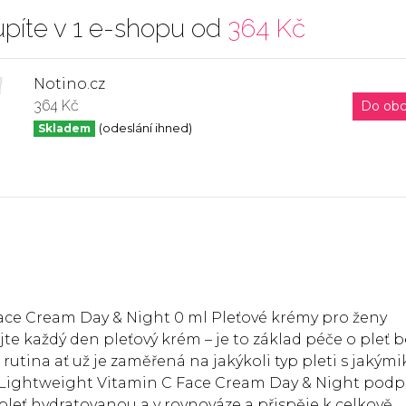
píte v 1 e-shopu od
364 Kč
Notino.cz
364 Kč
Do ob
Skladem
(odeslání ihned)
e Cream Day & Night 0 ml Pleťové krémy pro ženy
te každý den pleťový krém – je to základ péče o pleť b
tina ať už je zaměřená na jakýkoli typ pleti s jakými
ightweight Vitamin C Face Cream Day & Night podp
leť hydratovanou a v rovnováze a přispěje k celkově