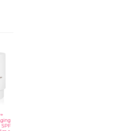
+
ging
 SPF