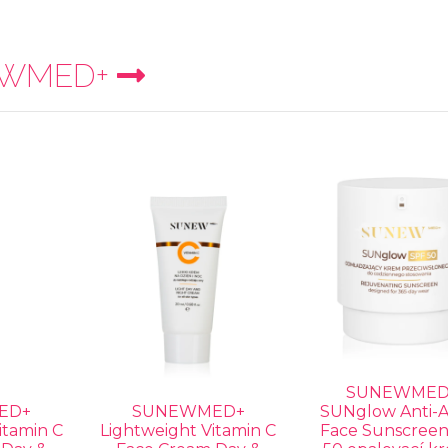
WMED+
SUNEWMED
ED+
SUNEWMED+
SUNglow Anti-A
itamin C
Lightweight Vitamin C
Face Sunscreen