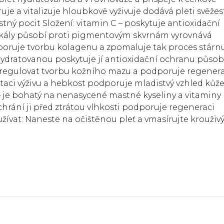
uje a vitalizuje hloubkově vyživuje dodává pleti svěžest
ný pocit Složení: vitamin C – poskytuje antioxidační
kály působí proti pigmentovým skvrnám vyrovnává
dporuje tvorbu kolagenu a zpomaluje tak proces stárnu
 hydratovanou poskytuje jí antioxidační ochranu působ
regulovat tvorbu kožního mazu a podporuje regenera
ataci výživu a hebkost podporuje mladistvý vzhled kůž
 je bohatý na nenasycené mastné kyseliny a vitaminy 
rání ji před ztrátou vlhkosti podporuje regeneraci
užívat: Naneste na očištěnou pleť a vmasírujte krouživ