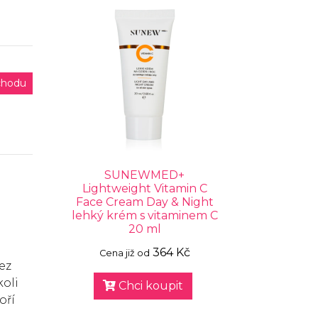
chodu
SUNEWMED+
Lightweight Vitamin C
Face Cream Day & Night
lehký krém s vitaminem C
20 ml
364 Kč
Cena již od
ez
koli
Chci koupit
oří