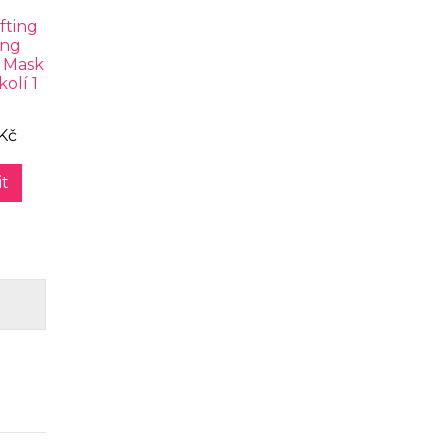
ting
ing
t Mask
olí 1
 Kč
t