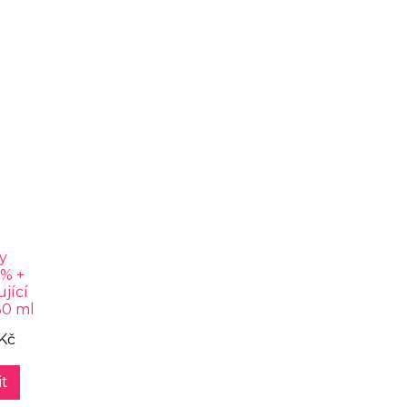
y
0% +
ující
30 ml
Kč
t