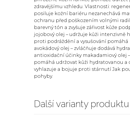
zdravějšímu vzhledu. Vlastnosti: regener
posiluje kožní bariéru nezanechává mast
ochranu před poškozením volnými radi
barevný tón a zvyšuje zářivost kůže po
jojobový olej – udržuje kůži intenzivně
proti podráždění a vysušování pomáhá 
avokádový olej – zvláčňuje dodává hydr
antioxidační účinky makadamiový olej –
pomáhá udržovat kůži hydratovanou a ch
vyhlazuje a bojuje proti stárnutí Jak po
pohyby.
Další varianty produktu