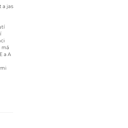
 a jas
tí
í
ci
e má
E a A
ými