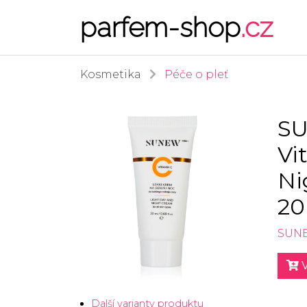
parfem-shop
.cz
Kosmetika
Péče o pleť
SU
Vi
Ni
20
SUN
V
Další varianty produktu