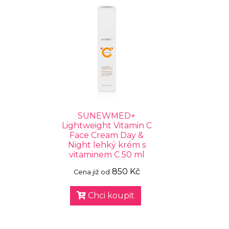
SUNEWMED+
Lightweight Vitamin C
Face Cream Day &
Night lehký krém s
vitaminem C 50 ml
850 Kč
Cena již od
Chci koupit