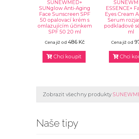
SUNEWMED+
SUNEWM
SUNglow Anti-Aging
ESSENCE+ Fa
Face Sunscreen SPF
Eyes Cream A
50 opalovací krém s
Serum rozjas
omlazujícím účinkem
podkladové s
SPF 50 20 ml
ml
486 Kč
9
Cena již od
Cena již od
Chci koupit
Chci ko
Zobrazit všechny produkty
SUNEWM
Naše tipy