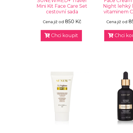
SUNEWMED+ Travel
Face Cream
Mini Kit Face Care Set
Night lehký 
cestovní sada
vitaminem C
850 Kč
8
Cena již od
Cena již od
Chci koupit
Chci ko