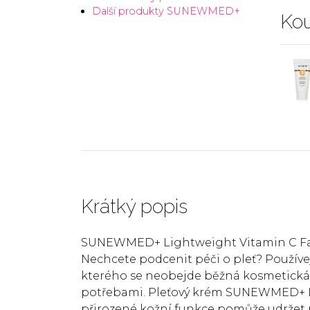
Další produkty SUNEWMED+
Kou
Krátký popis
SUNEWMED+ Lightweight Vitamin C Fac
Nechcete podcenit péči o pleť? Používej
kterého se neobejde běžná kosmetická ru
potřebami. Pleťový krém SUNEWMED+ L
přirozené kožní funkce pomůže udržet p