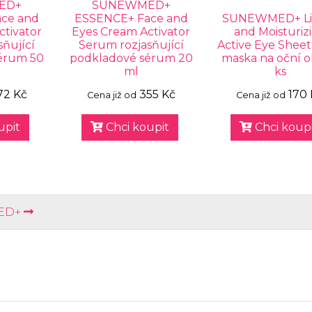
ED+
SUNEWMED+
ce and
ESSENCE+ Face and
SUNEWMED+ Lif
ctivator
Eyes Cream Activator
and Moisturiz
ňující
Serum rozjasňující
Active Eye Shee
érum 50
podkladové sérum 20
maska na oční ok
ml
ks
72 Kč
355 Kč
170
Cena již od
Cena již od
upit
Chci koupit
Chci koupi
ED+