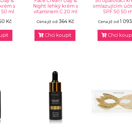
 Day &
Face Cream Day &
50 opalovací k
krém s
Night lehký krém s
omlazujícím úč
 50 ml
vitaminem C 20 ml
SPF 50 50 m
50 Kč
364 Kč
1 093
Cena již od
Cena již od
upit
Chci koupit
Chci koupi