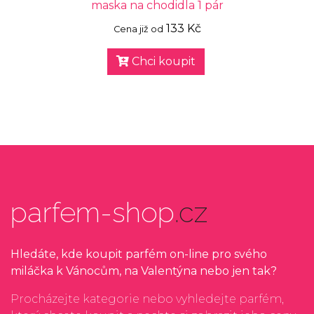
maska na chodidla 1 pár
133 Kč
Cena již od
Chci koupit
parfem-shop
.cz
Hledáte, kde koupit parfém on-line pro svého
miláčka k Vánocům, na Valentýna nebo jen tak?
Procházejte kategorie nebo vyhledejte parfém,