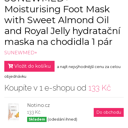
Moisturising Foot Mask
with Sweet Almond Oil
and Royal Jelly hydratační
maska na chodidla 1 pár
SUNEWMED+
Vložit do košíku
a najít nejvýhodnější cenu za celou
objednávku
Koupíte v 1 e-shopu od
133 Kč
Notino.cz
133 Kč
Do obchodu
Skladem
(odeslání ihned)