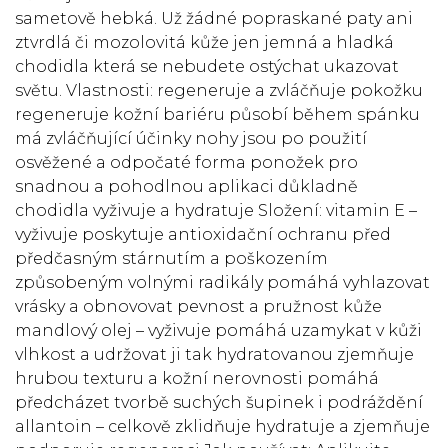
sametově hebká. Už žádné popraskané paty ani
ztvrdlá či mozolovitá kůže jen jemná a hladká
chodidla která se nebudete ostýchat ukazovat
světu. Vlastnosti: regeneruje a zvláčňuje pokožku
regeneruje kožní bariéru působí během spánku
má zvláčňující účinky nohy jsou po použití
osvěžené a odpočaté forma ponožek pro
snadnou a pohodlnou aplikaci důkladně
chodidla vyživuje a hydratuje Složení: vitamin E –
vyživuje poskytuje antioxidační ochranu před
předčasným stárnutím a poškozením
způsobeným volnými radikály pomáhá vyhlazovat
vrásky a obnovovat pevnost a pružnost kůže
mandlový olej – vyživuje pomáhá uzamykat v kůži
vlhkost a udržovat ji tak hydratovanou zjemňuje
hrubou texturu a kožní nerovnosti pomáhá
předcházet tvorbě suchých šupinek i podráždění
allantoin – celkově zklidňuje hydratuje a zjemňuje