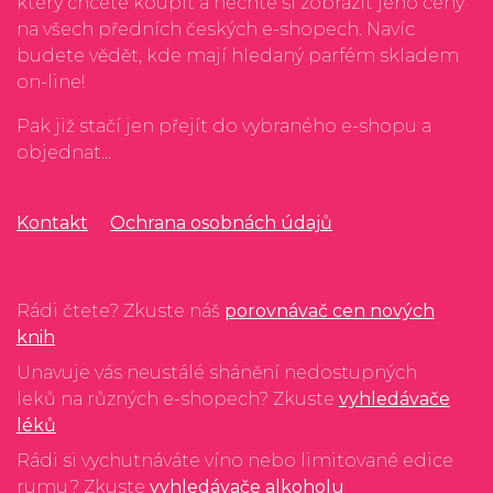
který chcete koupit a nechte si zobrazit jeho ceny
na všech předních českých e-shopech. Navíc
budete vědět, kde mají hledaný parfém skladem
on-line!
Pak již stačí jen přejít do vybraného e-shopu a
objednat...
Kontakt
Ochrana osobnách údajů
Rádi čtete? Zkuste náš
porovnávač cen nových
knih
Unavuje vás neustálé shánění nedostupných
leků na různých e-shopech? Zkuste
vyhledávače
léků
Rádi si vychutnáváte víno nebo limitované edice
rumu? Zkuste
vyhledávače alkoholu