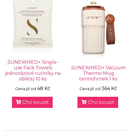
SUNEWMED+ Single-
use Face Towels
SUNEWMED+ Vacuum
jednorázové ručníky na
Thermo Mug
obličej 10 ks
termohrnek 1 ks
48 Kč
364 Kč
Cena již od
Cena již od
Chci koupit
Chci koupit