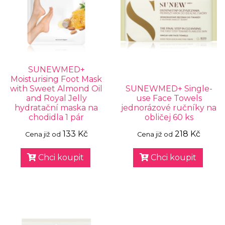
SUNEWMED+
Moisturising Foot Mask
with Sweet Almond Oil
SUNEWMED+ Single-
and Royal Jelly
use Face Towels
hydratační maska na
jednorázové ručníky na
chodidla 1 pár
obličej 60 ks
133 Kč
218 Kč
Cena již od
Cena již od
Chci koupit
Chci koupit