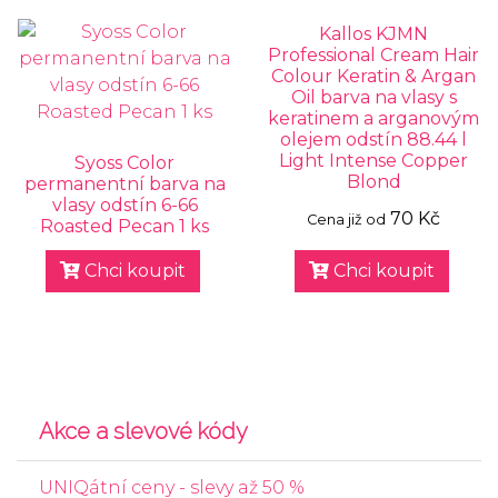
Kallos KJMN
Professional Cream Hair
Colour Keratin & Argan
Oil barva na vlasy s
keratinem a arganovým
olejem odstín 88.44 l
Light Intense Copper
Syoss Color
Blond
permanentní barva na
vlasy odstín 6-66
70 Kč
Cena již od
Roasted Pecan 1 ks
Chci koupit
Chci koupit
Akce a slevové kódy
UNIQátní ceny - slevy až 50 %