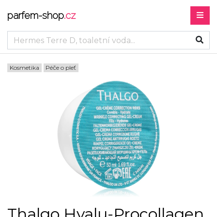
parfem-shop
.cz
Kosmetika
Péče o pleť
Thalgo Hyalu-Procollagen