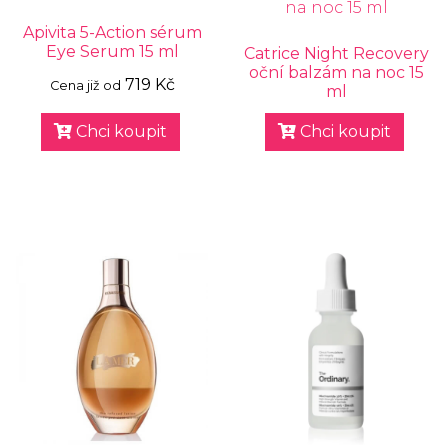
Apivita 5-Action sérum
Eye Serum 15 ml
Catrice Night Recovery
oční balzám na noc 15
719 Kč
Cena již od
ml
Chci koupit
Chci koupit