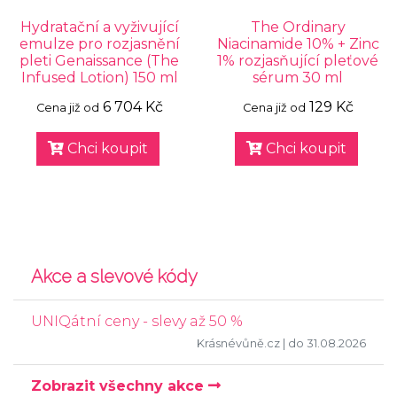
Hydratační a vyživující
The Ordinary
emulze pro rozjasnění
Niacinamide 10% + Zinc
pleti Genaissance (The
1% rozjasňující pleťové
Infused Lotion) 150 ml
sérum 30 ml
6 704 Kč
129 Kč
Cena již od
Cena již od
Chci koupit
Chci koupit
Akce a slevové kódy
UNIQátní ceny - slevy až 50 %
Krásnévůně.cz
| do 31.08.2026
Zobrazit všechny akce