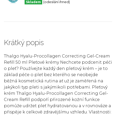
Skladem
(odeslání ihned)
Krátký popis
Thalgo Hyalu-Procollagen Correcting Gel-Cream
Refill 50 ml Pleťové krémy Nechcete podcenit péči
o pleť? Používejte každý den pleťový krém – je to
základ péče o pleť bez kterého se neobejde
běžná kosmetická rutina ať už je zaměřená na
jakýkoli typ pleti s jakýmikoli potřebami. Pleťový
krém Thalgo Hyalu-Procollagen Correcting Gel-
Cream Refill podpoří přirozené kožní funkce
pomůže udržet pleť hydratovanou a v rovnováze a
přispěje k celkově zdravějšímu vzhledu. Vlastnosti: