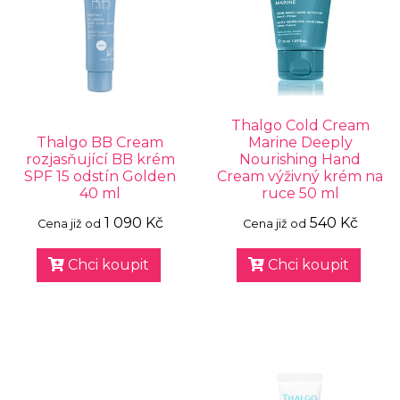
Thalgo Cold Cream
Thalgo BB Cream
Marine Deeply
rozjasňující BB krém
Nourishing Hand
SPF 15 odstín Golden
Cream výživný krém na
40 ml
ruce 50 ml
1 090 Kč
540 Kč
Cena již od
Cena již od
Chci koupit
Chci koupit