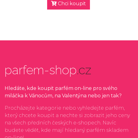
Chci koupit
parfem-shop
.cz
Hledáte, kde koupit parfém on-line pro svého
miláčka k Vánocům, na Valentýna nebo jen tak?
Procházejte kategorie nebo vyhledejte parfém,
který chcete koupit a nechte si zobrazit jeho ceny
na všech předních českých e-shopech. Navíc
budete vědět, kde mají hledaný parfém skladem
on-line!