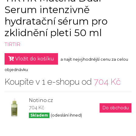
Serum intenzivně
hydratační sérum pro
zklidnění pleti 50 ml
TIRTIR
Vložit do košíku
a najít nejvýhodnější cenu za celou
objednávku
Koupíte v 1 e-shopu od
704 Kč
Notino.cz
704 Kč
Do obchodu
Skladem
(odeslání ihned)