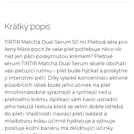
Krátký popis
TIRTIR Matcha Dual Serum 50 ml Pleťová séra pro
ženy Máte pocit že vaše pleť potřebuje něco víc
než jen péči poskytnutou krémem? Pleťové
sérum TIRTIR Matcha Dual Serum skvěle obohatí
vaši pečující rutinu – pleť bude hýčkat a poskytne
jí intenzivní péči. Díky vysoké koncentraci aktivně
působících látek bude jeho účinek na pleť
mnohonásobně výraznější a rychlejší než u
pleťového krému. Aplikaci vám navíc usnadní
jeho tekutá textura která se velmi dobře vstřebá
do pleti. Vlastnosti: navrací pleti svěžest a
mladistvou krásu účinně hydratuje a vyživuje
posiluje kožní bariéru má zklidňující účinky