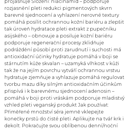
projasňuje Složení: niacinamid – podporuje
rozjasnění pleti redukci pigmentových skvrn
barevné sjednocení a vyhlazení nerovné textury
pomáhá posílit ochrannou kožní bariéru a zlepšit
tak úroveň hydratace pleti extrakt z pupečníku
asijského – obnovuje a posiluje kožní bariéru
podporuje regenerační procesy zklidňuje
podráždění působí proti zarudnutí i suchosti má
antioxidační účinky hydratuje pomáhá v boji se
stárnutím kůže skvalan – uzamyká vlhkost v kůži
tak že na jejím povrchu vytváří ochrannou vrstvu
hydratuje zjemňuje a vyhlazuje pomáhá regulovat
tvorbu mazu díky silným antioxidačním účinkům
přispívá i k barevnému sjednocení adenosin –
pomáhá v boji proti vráskám podporuje mladistvý
vzhled pleti veganský produkt Jak používat:
Přiměřené množství séra jemně vklepejte
konečky prstů do čisté pleti. Aplikujte na tvář krk i
dekolt. Pokračujte svou oblíbenou denní/noční