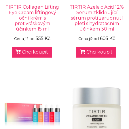
TIRTIR Collagen Lifting
TIRTIR Azelaic Acid 12%
Eye Cream liftingový
Serum zklidňující
oční krém s
sérum proti zarudnutí
protivráskovým
pleti s hydratačním
účinkem 15 ml
účinkem 30 ml
555 Kč
605 Kč
Cena již od
Cena již od
Chci koupit
Chci koupit