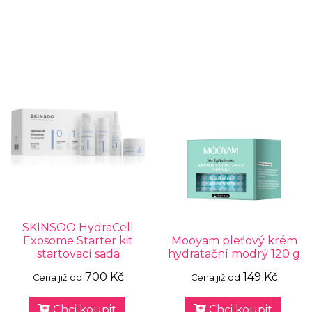
SKINSOO HydraCell
Exosome Starter kit
Mooyam pleťový krém
startovací sada
hydratační modrý 120 g
700 Kč
149 Kč
Cena již od
Cena již od
Chci koupit
Chci koupit