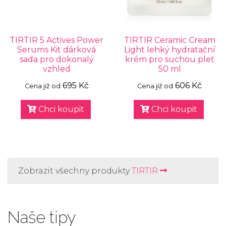
TIRTIR 5 Actives Power
TIRTIR Ceramic Cream
Serums Kit dárková
Light lehký hydratační
sada pro dokonalý
krém pro suchou pleť
vzhled
50 ml
695 Kč
606 Kč
Cena již od
Cena již od
Chci koupit
Chci koupit
Zobrazit všechny produkty
TIRTIR
Naše tipy