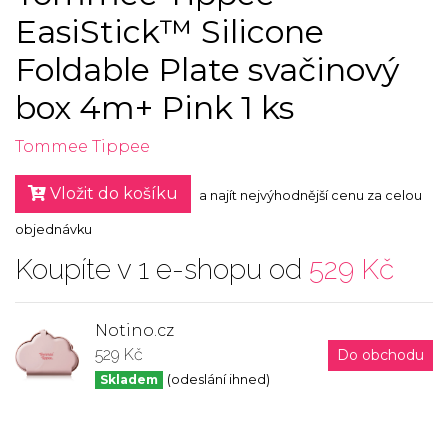
EasiStick™ Silicone
Foldable Plate svačinový
box 4m+ Pink 1 ks
Tommee Tippee
Vložit do košíku
a najít nejvýhodnější cenu za celou
objednávku
Koupíte v 1 e-shopu od
529 Kč
Notino.cz
529 Kč
Do obchodu
Skladem
(odeslání ihned)