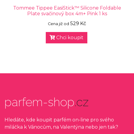
Tommee Tippee EasiStick™ Silicone Foldable
Plate svačinový box 4m+ Pink 1 ks
529 Kč
Cena již od
Chci koupit
parfem-shop
.cz
Hledáte, kde koupit parfém on-line pro svého
miláčka k Vánocům, na Valentýna nebo jen tak?