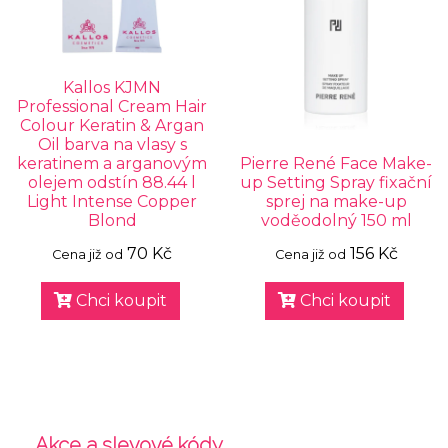
Kallos KJMN
Professional Cream Hair
Colour Keratin & Argan
Oil barva na vlasy s
keratinem a arganovým
Pierre René Face Make-
olejem odstín 88.44 l
up Setting Spray fixační
Light Intense Copper
sprej na make-up
Blond
voděodolný 150 ml
70 Kč
156 Kč
Cena již od
Cena již od
Chci koupit
Chci koupit
Akce a slevové kódy