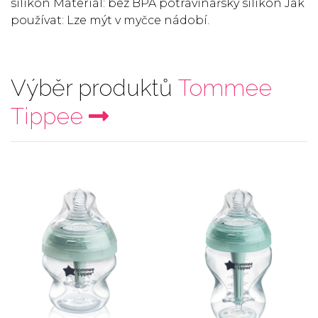
silikon Materiál: bez BPA potravinářský silikon Jak
používat: Lze mýt v myčce nádobí.
Výběr produktů
Tommee
Tippee