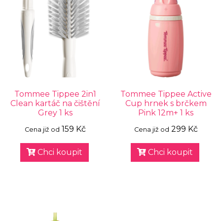
Tommee Tippee 2in1
Tommee Tippee Active
Clean kartáč na čištění
Cup hrnek s brčkem
Grey 1 ks
Pink 12m+ 1 ks
159 Kč
299 Kč
Cena již od
Cena již od
Chci koupit
Chci koupit