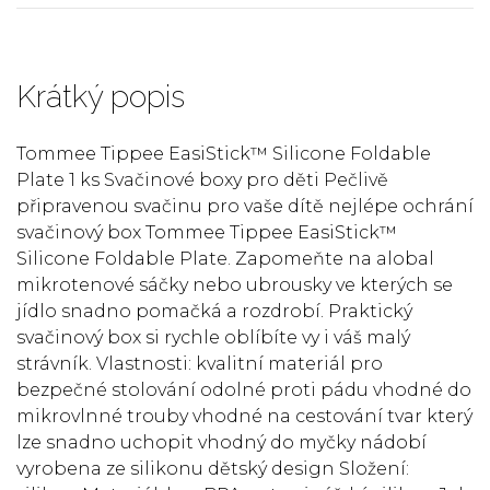
Krátký popis
Tommee Tippee EasiStick™ Silicone Foldable
Plate 1 ks Svačinové boxy pro děti Pečlivě
připravenou svačinu pro vaše dítě nejlépe ochrání
svačinový box Tommee Tippee EasiStick™
Silicone Foldable Plate. Zapomeňte na alobal
mikrotenové sáčky nebo ubrousky ve kterých se
jídlo snadno pomačká a rozdrobí. Praktický
svačinový box si rychle oblíbíte vy i váš malý
strávník. Vlastnosti: kvalitní materiál pro
bezpečné stolování odolné proti pádu vhodné do
mikrovlnné trouby vhodné na cestování tvar který
lze snadno uchopit vhodný do myčky nádobí
vyrobena ze silikonu dětský design Složení: