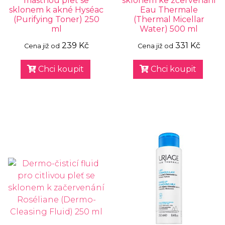
mastnou pleť se
sklonem ke zčervenání
sklonem k akné Hyséac
Eau Thermale
(Purifying Toner) 250
(Thermal Micellar
ml
Water) 500 ml
239 Kč
331 Kč
Cena již od
Cena již od
Chci koupit
Chci koupit