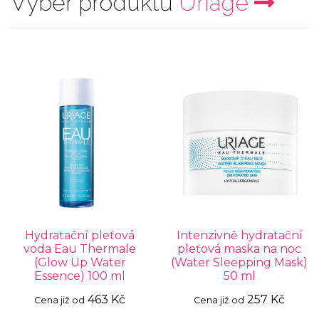
Výběr produktů
Uriage
Hydratační pleťová
Intenzivně hydratační
voda Eau Thermale
pleťová maska na noc
(Glow Up Water
(Water Sleepping Mask)
Essence) 100 ml
50 ml
463 Kč
257 Kč
Cena již od
Cena již od