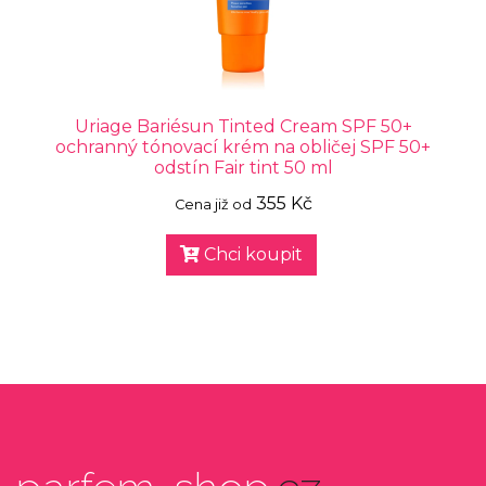
Uriage Bariésun Tinted Cream SPF 50+
ochranný tónovací krém na obličej SPF 50+
odstín Fair tint 50 ml
355 Kč
Cena již od
Chci koupit