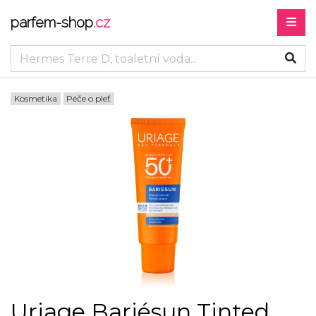
parfem-shop
.cz
Kosmetika
Péče o pleť
Uriage Bariésun Tinted