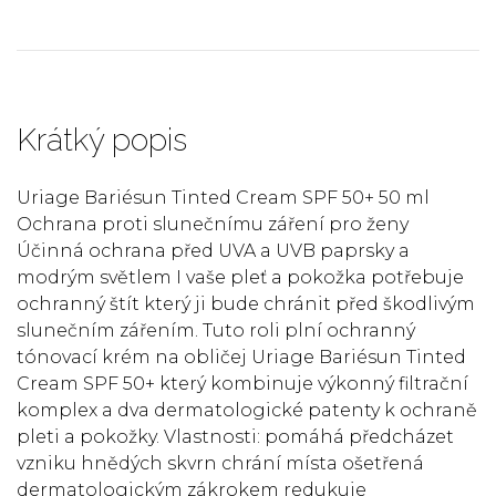
Krátký popis
Uriage Bariésun Tinted Cream SPF 50+ 50 ml
Ochrana proti slunečnímu záření pro ženy
Účinná ochrana před UVA a UVB paprsky a
modrým světlem I vaše pleť a pokožka potřebuje
ochranný štít který ji bude chránit před škodlivým
slunečním zářením. Tuto roli plní ochranný
tónovací krém na obličej Uriage Bariésun Tinted
Cream SPF 50+ který kombinuje výkonný filtrační
komplex a dva dermatologické patenty k ochraně
pleti a pokožky. Vlastnosti: pomáhá předcházet
vzniku hnědých skvrn chrání místa ošetřená
dermatologickým zákrokem redukuje