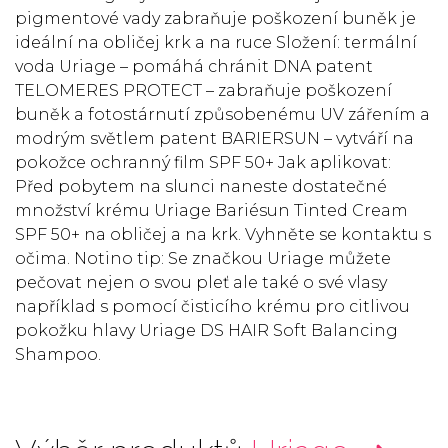
pigmentové vady zabraňuje poškození buněk je
ideální na obličej krk a na ruce Složení: termální
voda Uriage – pomáhá chránit DNA patent
TELOMERES PROTECT – zabraňuje poškození
buněk a fotostárnutí způsobenému UV zářením a
modrým světlem patent BARIERSUN – vytváří na
pokožce ochranný film SPF 50+ Jak aplikovat:
Před pobytem na slunci naneste dostatečné
množství krému Uriage Bariésun Tinted Cream
SPF 50+ na obličej a na krk. Vyhněte se kontaktu s
očima. Notino tip: Se značkou Uriage můžete
pečovat nejen o svou pleť ale také o své vlasy
například s pomocí čisticího krému pro citlivou
pokožku hlavy Uriage DS HAIR Soft Balancing
Shampoo.