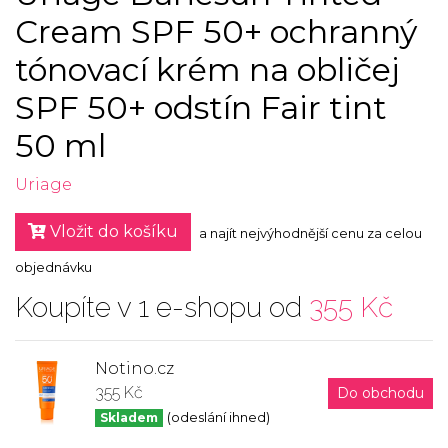
Cream SPF 50+ ochranný
tónovací krém na obličej
SPF 50+ odstín Fair tint
50 ml
Uriage
Vložit do košíku
a najít nejvýhodnější cenu za celou
objednávku
Koupíte v 1 e-shopu od
355 Kč
Notino.cz
355 Kč
Do obchodu
Skladem
(odeslání ihned)