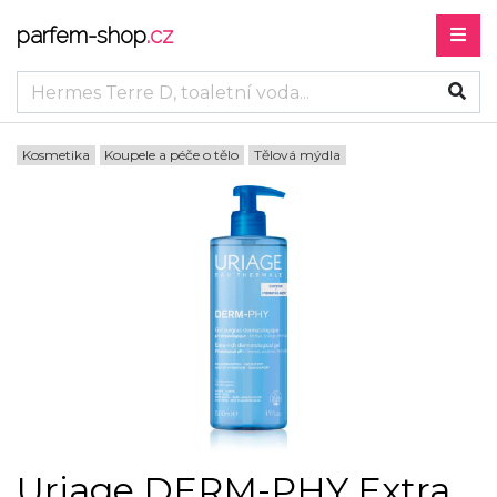
parfem-shop
.cz
Kosmetika
Koupele a péče o tělo
Tělová mýdla
Uriage DERM-PHY Extra