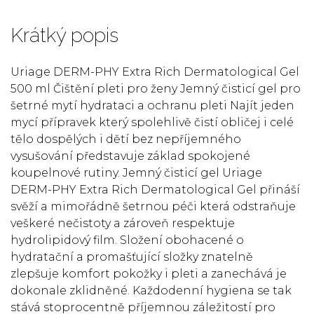
Krátký popis
Uriage DERM-PHY Extra Rich Dermatological Gel
500 ml Čištění pleti pro ženy Jemný čisticí gel pro
šetrné mytí hydrataci a ochranu pleti Najít jeden
mycí přípravek který spolehlivě čistí obličej i celé
tělo dospělých i dětí bez nepříjemného
vysušování představuje základ spokojené
koupelnové rutiny. Jemný čisticí gel Uriage
DERM-PHY Extra Rich Dermatological Gel přináší
svěží a mimořádně šetrnou péči která odstraňuje
veškeré nečistoty a zároveň respektuje
hydrolipidový film. Složení obohacené o
hydratační a promašťující složky znatelně
zlepšuje komfort pokožky i pleti a zanechává je
dokonale zklidněné. Každodenní hygiena se tak
stává stoprocentně příjemnou záležitostí pro