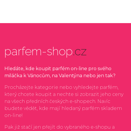
parfem-shop
.cz
Hledáte, kde koupit parfém on-line pro svého
miláčka k Vánocům, na Valentýna nebo jen tak?
Procházejte kategorie nebo vyhledejte parfém,
který chcete koupit a nechte si zobrazit jeho ceny
na všech předních českých e-shopech. Navíc
budete vědět, kde mají hledaný parfém skladem
on-line!
Pak již stačí jen přejít do vybraného e-shopu a