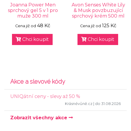
Joanna Power Men
Avon Senses White Lily
sprchový gel 5 v 1 pro
& Musk povzbuzující
muže 300 ml
sprchový krém 500 ml
48 Kč
125 Kč
Cena již od
Cena již od
Chci koupit
Chci koupit
Akce a slevové kódy
UNIQátní ceny - slevy až 50 %
Krásnévůně.cz
| do 31.08.2026
Zobrazit všechny akce