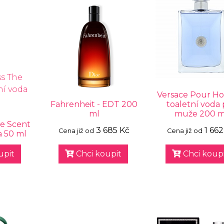
Versace Pour 
Fahrenheit - EDT 200
toaletní voda 
ml
muže 200 m
e Scent
3 685 Kč
1 662
Cena již od
Cena již od
a 50 ml
upit
Chci koupit
Chci koupi