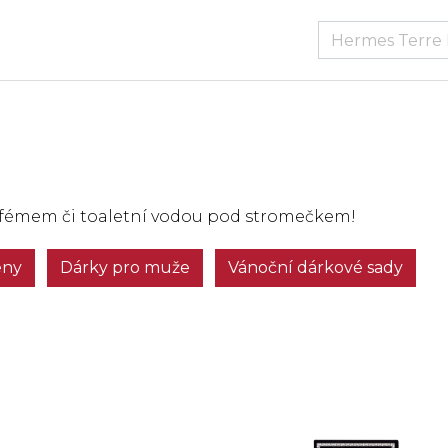
arfémem či toaletní vodou pod stromečkem!
eny
Dárky pro muže
Vánoční dárkové sady