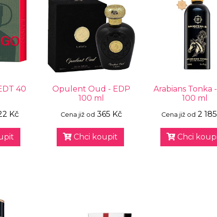
EDT 40
Opulent Oud - EDP
Arabians Tonka 
100 ml
100 ml
22 Kč
365 Kč
2 185
Cena již od
Cena již od
upit
Chci koupit
Chci koupi