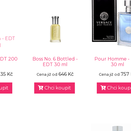
EDT 200
Boss No. 6 Bottled -
Pour Homme -
EDT 30 ml
30 ml
335 Kč
646 Kč
757
Cena již od
Cena již od
upit
Chci koupit
Chci koupi