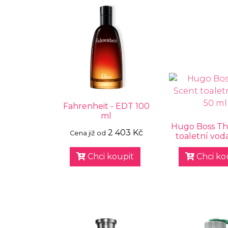
Fahrenheit - EDT 100
ml
Hugo Boss Th
2 403 Kč
Cena již od
toaletní vod
Chci koupit
Chci ko