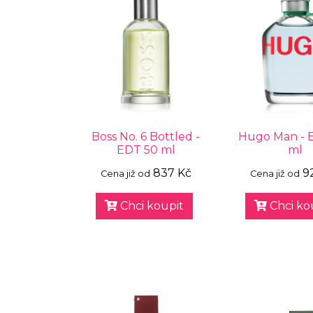
Boss No. 6 Bottled -
Hugo Man - 
EDT 50 ml
ml
837 Kč
9
Cena již od
Cena již od
Chci koupit
Chci ko