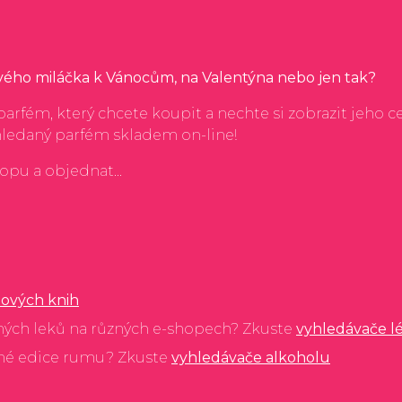
svého miláčka k Vánocům, na Valentýna nebo jen tak?
arfém, který chcete koupit a nechte si zobrazit jeho c
hledaný parfém skladem on-line!
hopu a objednat...
ových knih
ných leků na různých e-shopech? Zkuste
vyhledávače l
ané edice rumu? Zkuste
vyhledávače alkoholu