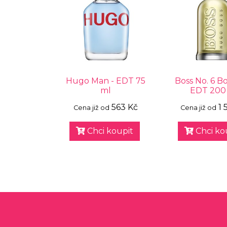
Hugo Man - EDT 75
Boss No. 6 Bo
ml
EDT 200
563 Kč
1 
Cena již od
Cena již od
Chci koupit
Chci ko