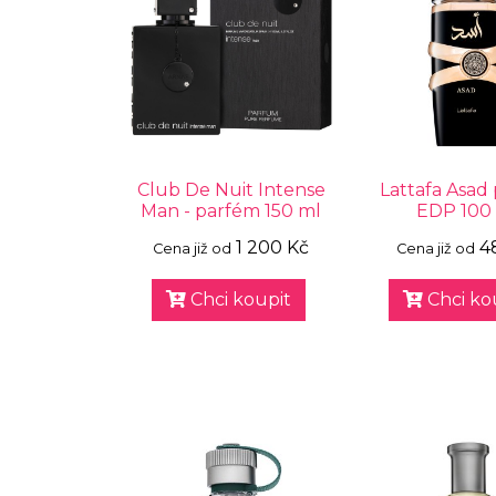
Club De Nuit Intense
Lattafa Asad
Man - parfém 150 ml
EDP 100
1 200 Kč
4
Cena již od
Cena již od
Chci koupit
Chci ko