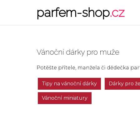
parfem-shop
.cz
Vánoční dárky pro muže
Potěšte přítele, manžela či dědečka p
Tipy na vánoční dárky
Dárky pro ž
Vánoční miniatury