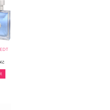
 EDT
 Kč
t