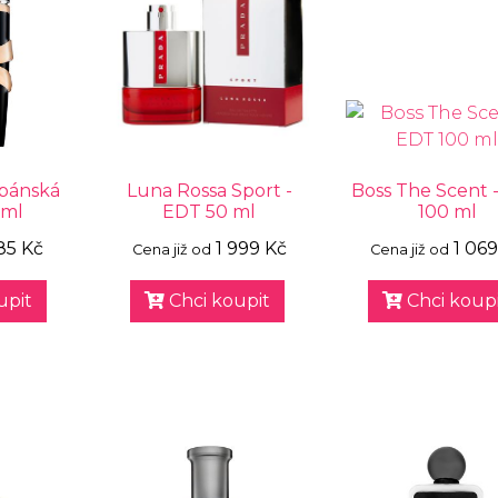
 pánská
Luna Rossa Sport -
Boss The Scent 
 ml
EDT 50 ml
100 ml
85 Kč
1 999 Kč
1 069
Cena již od
Cena již od
upit
Chci koupit
Chci koupi