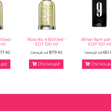
ttled -
Boss No. 6 Bottled -
Afnan 9pm pá
 ml
EDT 100 ml
EDP 100 m
517 Kč
879 Kč
651 
Cena již od
Cena již od
upit
Chci koupit
Chci koupi