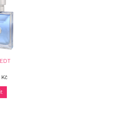
 EDT
 Kč
t