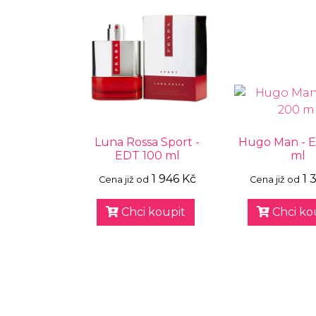
Luna Rossa Sport -
Hugo Man - 
EDT 100 ml
ml
1 946 Kč
1 
Cena již od
Cena již od
Chci koupit
Chci ko