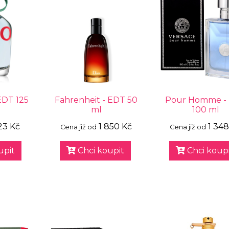
EDT 125
Fahrenheit - EDT 50
Pour Homme -
ml
100 ml
23 Kč
1 850 Kč
1 348
Cena již od
Cena již od
upit
Chci koupit
Chci koupi