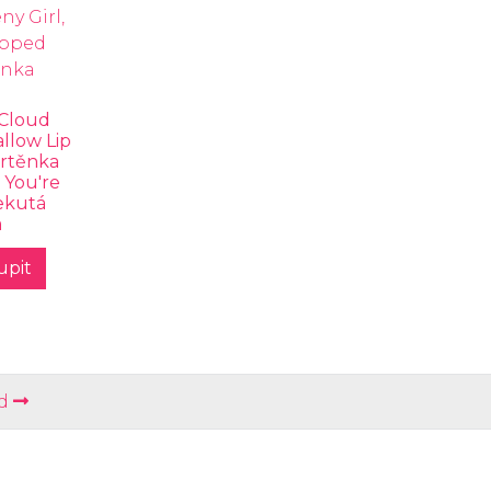
 Cloud
llow Lip
 rtěnka
, You're
ekutá
a
upit
d