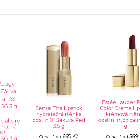
Estée Lauder 
Sensai The Lipstick
Color Creme Lip
hydratační rtěnka
krémová rtě
odstín 01 Sakura Red
odstín Intoxicati
 allure
3,5 g
g
á matná
 63
665 Kč
569
Cena již od
Cena již od
.5G 3 g