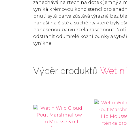
zanechává na rtech na dotek jemný a ma
vyniká krémovou konzistencí pro snadno
pnutí sytá barva zůstává výrazná bez b
nanáší na čisté a suché rty které byly 
nanesenou barvu zcela zaschnout. Noti
odstranit odumřelé kožní buňky a vyt
vynikne.
Výběr produktů
Wet n