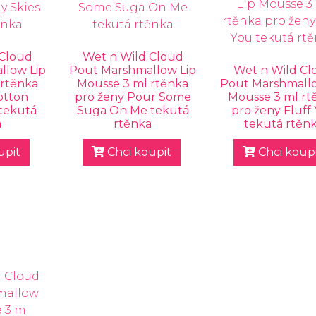
 Cloud
Wet n Wild Cloud
llow Lip
Pout Marshmallow Lip
Wet n Wild Cl
 rtěnka
Mousse 3 ml rtěnka
Pout Marshmallo
otton
pro ženy Pour Some
Mousse 3 ml rt
 tekutá
Suga On Me tekutá
pro ženy Fluff
a
rtěnka
tekutá rtěn
upit
Chci koupit
Chci koupi