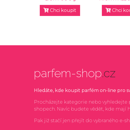
Chci koupit
Chci ko
parfem-shop
.cz
Hledáte, kde koupit parfém on-line pro 
Procházejte kategorie nebo vyhledejte p
shopech. Navíc budete vědět, kde mají 
Pak již stačí jen přejít do vybraného e-s