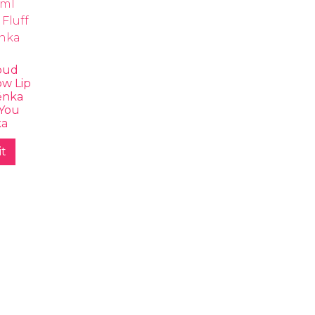
oud
w Lip
ěnka
 You
ka
t