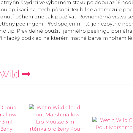
tný finiš vydrží ve výborném stavu po dobu až 16 hod
u aplikaci na rtech působí flexibilně a zamezuje poc
lednutí během dne Jak používat: Rovnoměrná vrstva se
ošetřeny peelingem. Před spojením rtů je nezbytné nec
no tip: Pravidelné použití jemného peelingu pomáhá
váří hladký podklad na kterém matná barva mnohem l
 Wild