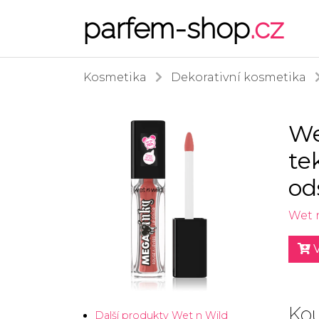
parfem-shop
.cz
Kosmetika
Dekorativní kosmetika
We
te
od
Wet 
V
Kou
Další produkty Wet n Wild