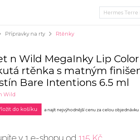
Přípravky na rty
Rtěnky
t n Wild MegaInky Lip Color
kutá rtěnka s matným finiš
stín Bare Intentions 6.5 ml
n Wild
ložit do košíku
a najít nejvýhodnější cenu za celou objednávku
píte v 1 e-shopu od
115 Kč