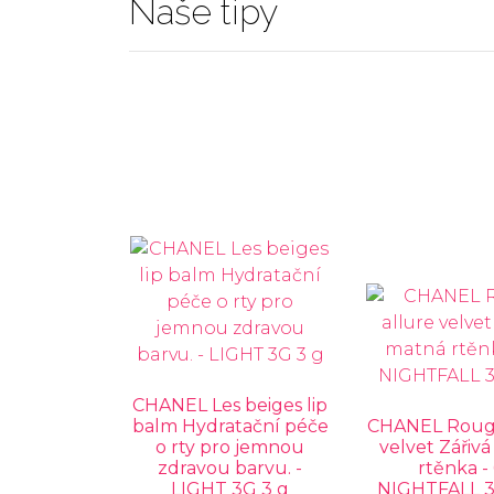
Naše tipy
CHANEL Les beiges lip
balm Hydratační péče
CHANEL Rouge
o rty pro jemnou
velvet Zářiv
zdravou barvu. -
rtěnka -
LIGHT 3G 3 g
NIGHTFALL 3