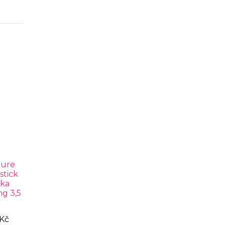
Pure
stick
nka
ng 3,5
 Kč