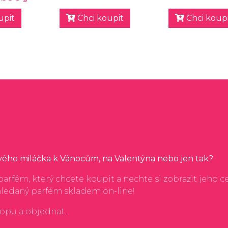
upit
Chci koupit
Chci koupi
svého miláčka k Vánocům, na Valentýna nebo jen tak?
arfém, který chcete koupit a nechte si zobrazit jeho c
hledaný parfém skladem on-line!
hopu a objednat...