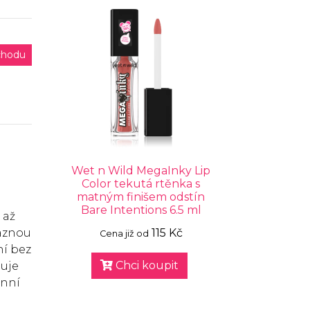
chodu
Wet n Wild MegaInky Lip
Color tekutá rtěnka s
matným finišem odstín
Bare Intentions 6.5 ml
 až
raznou
115 Kč
Cena již od
ní bez
Chci koupit
buje
enní