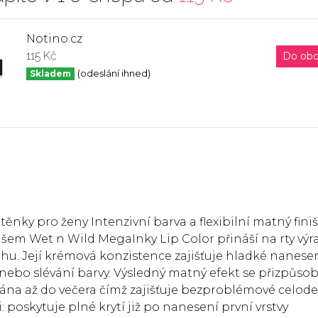
Notino.cz
115 Kč
Do ob
Skladem
(odeslání ihned)
ěnky pro ženy Intenzivní barva a flexibilní matný finiš
išem Wet n Wild MegaInky Lip Color přináší na rty vý
tahu. Její krémová konzistence zajišťuje hladké nanese
ebo slévání barvy. Výsledný matný efekt se přizpůso
 rána až do večera čímž zajišťuje bezproblémové celod
 poskytuje plné krytí již po nanesení první vrstvy