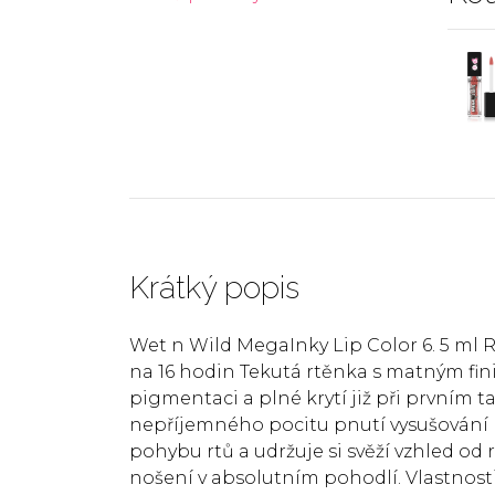
Krátký popis
Wet n Wild MegaInky Lip Color 6. 5 ml Rt
na 16 hodin Tekutá rtěnka s matným fin
pigmentaci a plné krytí již při prvním 
nepříjemného pocitu pnutí vysušování n
pohybu rtů a udržuje si svěží vzhled od
nošení v absolutním pohodlí. Vlastnosti: