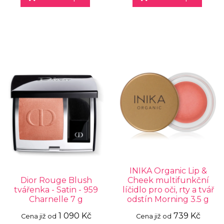
INIKA Organic Lip &
Dior Rouge Blush
Cheek multifunkční
tvářenka - Satin - 959
líčidlo pro oči, rty a tvář
Charnelle 7 g
odstín Morning 3.5 g
1 090 Kč
739 Kč
Cena již od
Cena již od