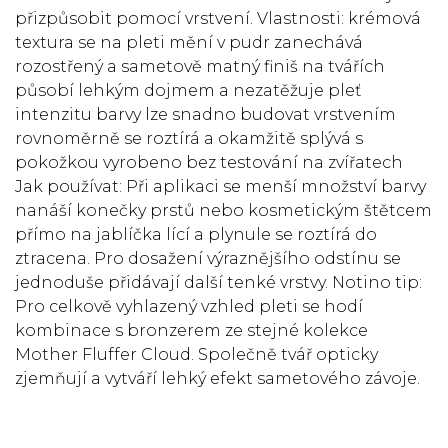
přizpůsobit pomocí vrstvení. Vlastnosti: krémová
textura se na pleti mění v pudr zanechává
rozostřený a sametově matný finiš na tvářích
působí lehkým dojmem a nezatěžuje pleť
intenzitu barvy lze snadno budovat vrstvením
rovnoměrně se roztírá a okamžitě splývá s
pokožkou vyrobeno bez testování na zvířatech
Jak používat: Při aplikaci se menší množství barvy
nanáší konečky prstů nebo kosmetickým štětcem
přímo na jablíčka lící a plynule se roztírá do
ztracena. Pro dosažení výraznějšího odstínu se
jednoduše přidávají další tenké vrstvy. Notino tip:
Pro celkově vyhlazený vzhled pleti se hodí
kombinace s bronzerem ze stejné kolekce
Mother Fluffer Cloud. Společně tvář opticky
zjemňují a vytváří lehký efekt sametového závoje.