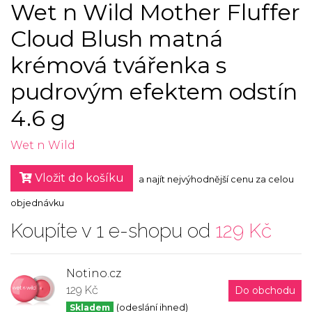
Wet n Wild Mother Fluffer
Cloud Blush matná
krémová tvářenka s
pudrovým efektem odstín
4.6 g
Wet n Wild
Vložit do košíku
a najít nejvýhodnější cenu za celou
objednávku
Koupíte v 1 e-shopu od
129 Kč
Notino.cz
129 Kč
Do obchodu
Skladem
(odeslání ihned)