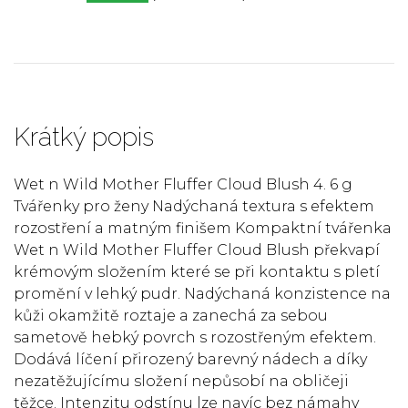
Krátký popis
Wet n Wild Mother Fluffer Cloud Blush 4. 6 g
Tvářenky pro ženy Nadýchaná textura s efektem
rozostření a matným finišem Kompaktní tvářenka
Wet n Wild Mother Fluffer Cloud Blush překvapí
krémovým složením které se při kontaktu s pletí
promění v lehký pudr. Nadýchaná konzistence na
kůži okamžitě roztaje a zanechá za sebou
sametově hebký povrch s rozostřeným efektem.
Dodává líčení přirozený barevný nádech a díky
nezatěžujícímu složení nepůsobí na obličeji
těžce. Intenzitu odstínu lze navíc bez námahy