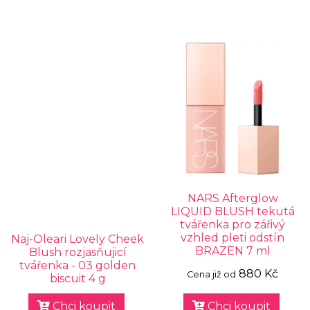
NARS Afterglow
LIQUID BLUSH tekutá
tvářenka pro zářivý
vzhled pleti odstín
Naj-Oleari Lovely Cheek
BRAZEN 7 ml
Blush rozjasňujicí
tvářenka - 03 golden
880 Kč
Cena již od
biscuit 4 g
Chci koupit
Chci koupit