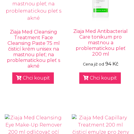
Ziaja Med Antibacterial
Ziaja Med Cleansing
Care tonikum pro
Treatment Face
mastnou a
Cleansing Paste 75 ml
problematickou pleť
čisticí krém unisex na
200 ml
mastnou pleť; na
problematickou pleť s
94 Kč
Cena již od
akné
Chci koupit
Chci koupit