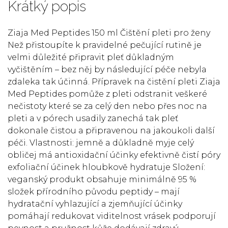
Krátký popis
Ziaja Med Peptides 150 ml Čištění pleti pro ženy
Než přistoupíte k pravidelné pečující rutině je
velmi důležité připravit pleť důkladným
vyčištěním – bez něj by následující péče nebyla
zdaleka tak účinná. Přípravek na čistění pleti Ziaja
Med Peptides pomůže z pleti odstranit veškeré
nečistoty které se za celý den nebo přes noc na
pleti a v pórech usadily zanechá tak pleť
dokonale čistou a připravenou na jakoukoli další
péči. Vlastnosti: jemně a důkladně myje celý
obličej má antioxidační účinky efektivně čistí póry
exfoliační účinek hloubkově hydratuje Složení:
veganský produkt obsahuje minimálně 95 %
složek přírodního původu peptidy – mají
hydratační vyhlazující a zjemňující účinky
pomáhají redukovat viditelnost vrásek podporují