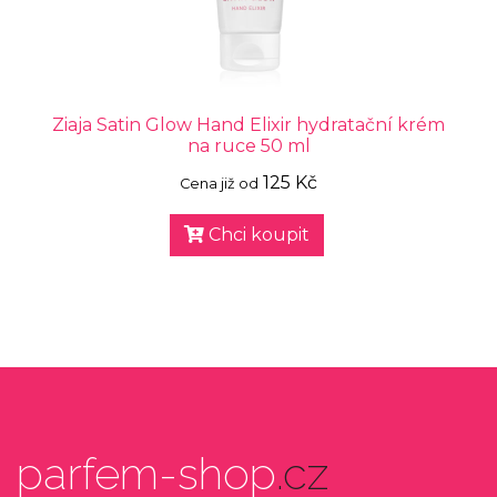
Ziaja Satin Glow Hand Elixir hydratační krém
na ruce 50 ml
125 Kč
Cena již od
Chci koupit
parfem-shop
.cz