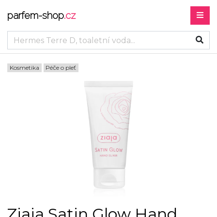
parfem-shop
.cz
Kosmetika
Péče o pleť
Ziaja Satin Glow Hand