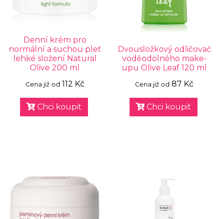
Denní krém pro
normální a suchou pleť
Dvousložkový odličovač
lehké složení Natural
voděodolného make-
Olive 200 ml
upu Olive Leaf 120 ml
112 Kč
87 Kč
Cena již od
Cena již od
Chci koupit
Chci koupit