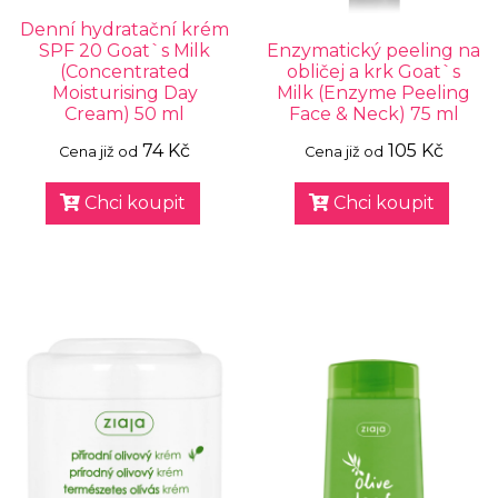
Denní hydratační krém
SPF 20 Goat`s Milk
Enzymatický peeling na
(Concentrated
obličej a krk Goat`s
Moisturising Day
Milk (Enzyme Peeling
Cream) 50 ml
Face & Neck) 75 ml
74 Kč
105 Kč
Cena již od
Cena již od
Chci koupit
Chci koupit