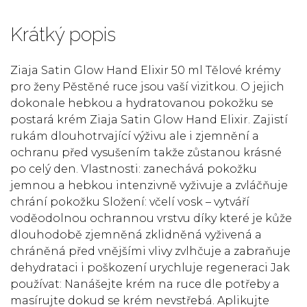
Krátký popis
Ziaja Satin Glow Hand Elixir 50 ml Tělové krémy
pro ženy Pěstěné ruce jsou vaší vizitkou. O jejich
dokonale hebkou a hydratovanou pokožku se
postará krém Ziaja Satin Glow Hand Elixir. Zajistí
rukám dlouhotrvající výživu ale i zjemnění a
ochranu před vysušením takže zůstanou krásné
po celý den. Vlastnosti: zanechává pokožku
jemnou a hebkou intenzivně vyživuje a zvláčňuje
chrání pokožku Složení: včelí vosk – vytváří
voděodolnou ochrannou vrstvu díky které je kůže
dlouhodobě zjemněná zklidněná vyživená a
chráněná před vnějšími vlivy zvlhčuje a zabraňuje
dehydrataci i poškození urychluje regeneraci Jak
používat: Nanášejte krém na ruce dle potřeby a
masírujte dokud se krém nevstřebá. Aplikujte