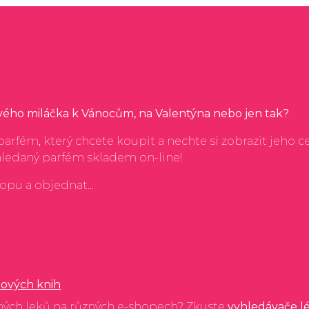
svého miláčka k Vánocům, na Valentýna nebo jen tak?
arfém, který chcete koupit a nechte si zobrazit jeho c
hledaný parfém skladem on-line!
hopu a objednat...
ových knih
ných leků na různých e-shopech? Zkuste
vyhledávače l