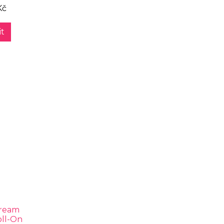
Kč
t
Cream
oll-On