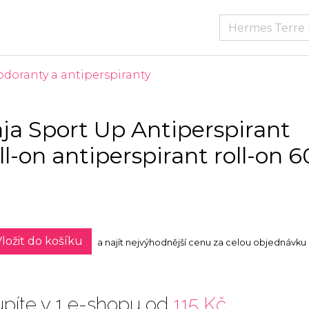
doranty a antiperspiranty
aja Sport Up Antiperspirant
ll-on antiperspirant roll-on 6
ložit do košíku
a najít nejvýhodnější cenu za celou objednávku
píte v 1 e-shopu od
115 Kč