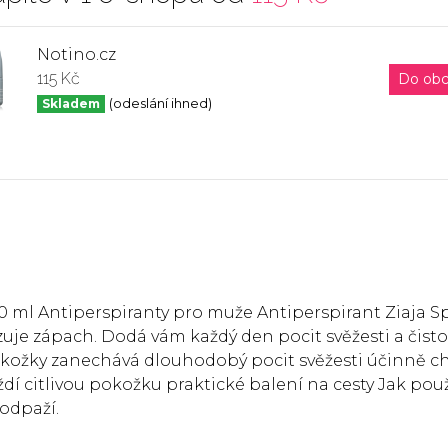
Notino.cz
115 Kč
Do ob
Skladem
(odeslání ihned)
60 ml Antiperspiranty pro muže Antiperspirant Ziaja S
je zápach. Dodá vám každý den pocit svěžesti a čistot
pokožky zanechává dlouhodobý pocit svěžesti účinně c
dí citlivou pokožku praktické balení na cesty Jak použ
odpaží.