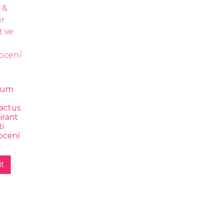
mum
actus
irant
ti
cení
t