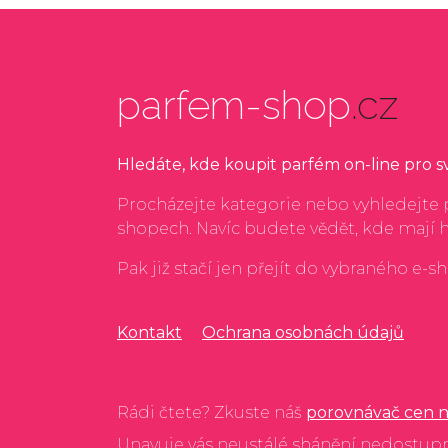
parfem-shop
.cz
Hledáte, kde koupit parfém on-line pro 
Procházejte kategorie nebo vyhledejte p
shopech. Navíc budete vědět, kde mají 
Pak již stačí jen přejít do vybraného e-s
Kontakt
Ochrana osobnách údajů
Rádi čtete? Zkuste náš
porovnávač cen n
Unavuje vás neustálé shánění nedostup