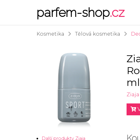
parfem-shop
.cz
Kosmetika
Tělová kosmetika
Deo
Zi
Ro
ml
Ziaja
V
Kou
Další produkty Ziaja