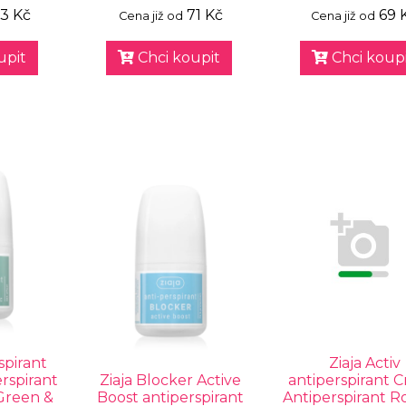
3 Kč
71 Kč
69 
Cena již od
Cena již od
upit
Chci koupit
Chci koupi
spirant
Ziaja Activ
rspirant
Ziaja Blocker Active
antiperspirant 
Green &
Boost antiperspirant
Antiperspirant R