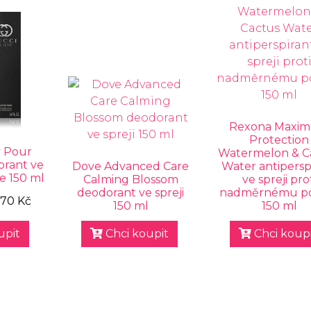
Rexona Maxi
Protection
y Pour
Watermelon & C
rant ve
Dove Advanced Care
Water antipersp
e 150 ml
Calming Blossom
ve spreji pro
deodorant ve spreji
nadměrnému po
070 Kč
150 ml
150 ml
upit
Chci koupit
Chci koupi