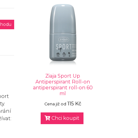
chodu
Ziaja Sport Up
Antiperspirant Roll-on
antiperspirant roll-on 60
ml
port
y.
115 Kč
Cena již od
hrání
Chci koupit
ívat: