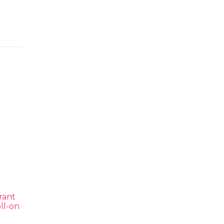
irant
oll-on