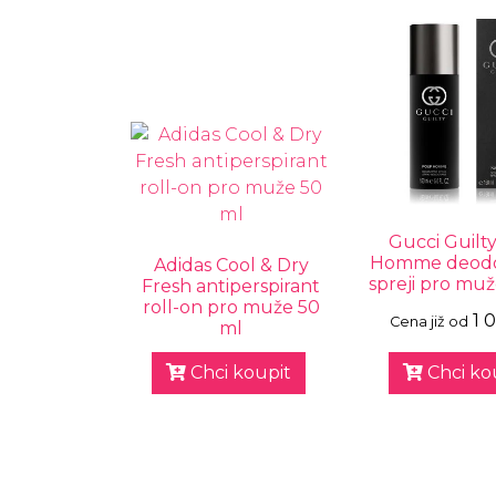
Gucci Guilt
Homme deodo
Adidas Cool & Dry
spreji pro muž
Fresh antiperspirant
roll-on pro muže 50
1 
Cena již od
ml
Chci koupit
Chci ko