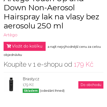
Down Non-Aerosol
Hairspray lak na vlasy bez
aerosolu 250 ml
Artègo
Vložit do košíku
a najít nejvýhodnější cenu za celou
objednávku
Koupíte v 1 e-shopu od
179 Kč
Brasty.cz
179 Kč
Do obchodu
Skladem
(odeslání ihned)