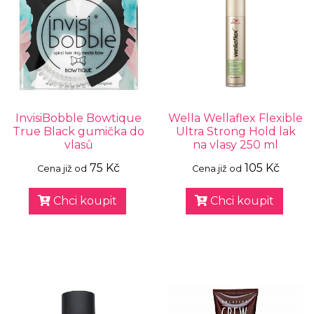
InvisiBobble Bowtique
Wella Wellaflex Flexible
True Black gumička do
Ultra Strong Hold lak
vlasů
na vlasy 250 ml
75 Kč
105 Kč
Cena již od
Cena již od
Chci koupit
Chci koupit