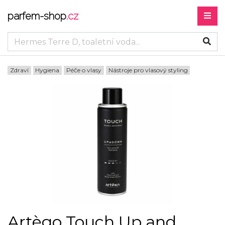
parfem-shop
.cz
Zdraví
Hygiena
Péče o vlasy
Nástroje pro vlasový styling
Artègo Touch Up and