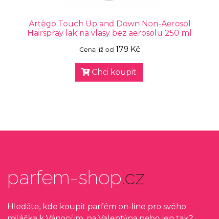
Artègo Touch Up and Down Non-Aerosol
Hairspray lak na vlasy bez aerosolu 250 ml
179 Kč
Cena již od
Chci koupit
parfem-shop
.cz
Hledáte, kde koupit parfém on-line pro svého
miláčka k Vánocům, na Valentýna nebo jen tak?