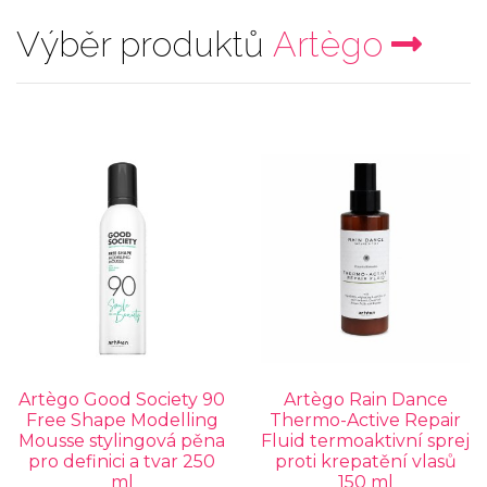
Výběr produktů
Artègo
Artègo Good Society 90
Artègo Rain Dance
Free Shape Modelling
Thermo-Active Repair
Mousse stylingová pěna
Fluid termoaktivní sprej
pro definici a tvar 250
proti krepatění vlasů
ml
150 ml