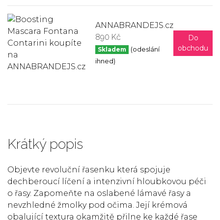
ANNABRANDEJS.cz
890 Kč
Do
obchodu
Skladem
(odeslání
ihned)
Krátký popis
Objevte revoluční řasenku která spojuje
dechberoucí líčení a intenzivní hloubkovou péči
o řasy. Zapomeňte na oslabené lámavé řasy a
nevzhledné žmolky pod očima. Její krémová
obalující textura okamžitě přilne ke každé řase