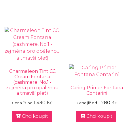
Charmeleon Tint CC
Cream Fontana
(cashmere, No.1 -
zejména pro opálenou
Caring Primer Fontana
a tmavší pleť)
Contarini
1 490 Kč
1 280 Kč
Cena již od
Cena již od
Chci koupit
Chci koupit