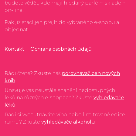
budete vědět, kde mají hledaný parfém skladem
on-line!
Pak již stačí jen přejít do vybraného e-shopu a
objednat...
Kontakt
Ochrana osobnách údajů
Rádi čtete? Zkuste náš
porovnávač cen nových
knih
Unavuje vás neustálé shánění nedostupných
leků na různých e-shopech? Zkuste
vyhledávače
léků
Rádi si vychutnáváte víno nebo limitované edice
rumu? Zkuste
vyhledávače alkoholu