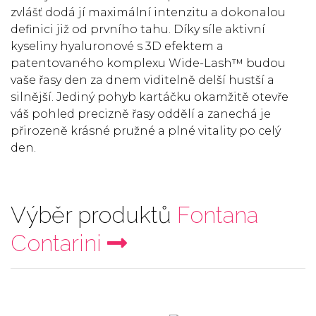
zvlášť dodá jí maximální intenzitu a dokonalou
definici již od prvního tahu. Díky síle aktivní
kyseliny hyaluronové s 3D efektem a
patentovaného komplexu Wide-Lash™ budou
vaše řasy den za dnem viditelně delší hustší a
silnější. Jediný pohyb kartáčku okamžitě otevře
váš pohled precizně řasy oddělí a zanechá je
přirozeně krásné pružné a plné vitality po celý
den.
Výběr produktů
Fontana
Contarini