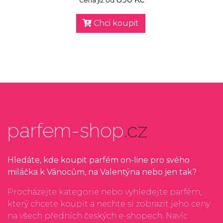
Cena již od
Chci koupit
parfem-shop
.cz
Hledáte, kde koupit parfém on-line pro svého
miláčka k Vánocům, na Valentýna nebo jen tak?
Procházejte kategorie nebo vyhledejte parfém,
který chcete koupit a nechte si zobrazit jeho ceny
na všech předních českých e-shopech. Navíc