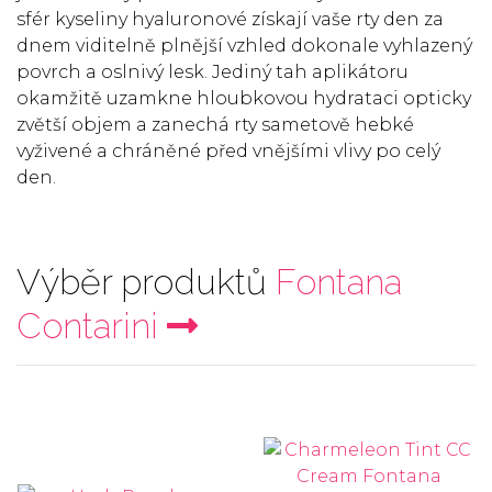
sfér kyseliny hyaluronové získají vaše rty den za
dnem viditelně plnější vzhled dokonale vyhlazený
povrch a oslnivý lesk. Jediný tah aplikátoru
okamžitě uzamkne hloubkovou hydrataci opticky
zvětší objem a zanechá rty sametově hebké
vyživené a chráněné před vnějšími vlivy po celý
den.
Výběr produktů
Fontana
Contarini