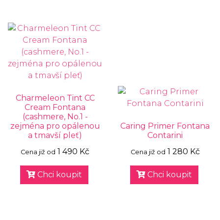
Charmeleon Tint CC
Cream Fontana
(cashmere, No.1 -
zejména pro opálenou
Caring Primer Fontana
a tmavší pleť)
Contarini
1 490 Kč
1 280 Kč
Cena již od
Cena již od
Chci koupit
Chci koupit