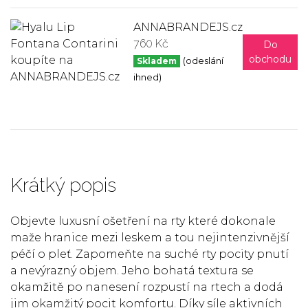
ANNABRANDEJS.cz
760 Kč
Do
obchodu
Skladem
(odeslání
ihned)
Krátký popis
Objevte luxusní ošetření na rty které dokonale
maže hranice mezi leskem a tou nejintenzivnější
péčí o pleť. Zapomeňte na suché rty pocity pnutí
a nevýrazný objem. Jeho bohatá textura se
okamžitě po nanesení rozpustí na rtech a dodá
jim okamžitý pocit komfortu. Díky síle aktivních