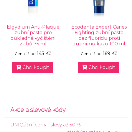
Elgydium Anti-Plaque
Ecodenta Expert Caries
zubní pasta pro
Fighting zubní pasta
důkladné vyčištění
bez fluoridu proti
zubů 75 ml
zubnímu kazu 100 ml
145 Kč
169 Kč
Cena již od
Cena již od
Chci koupit
Chci koupit
Akce a slevové kódy
UNIQátní ceny - slevy až 50 %