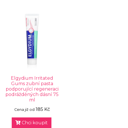
Elgydium Irritated
Gums zubní pasta
podporující regeneraci
podrážděných dásní 75
ml
185 Kč
Cena již od
Chci koupit