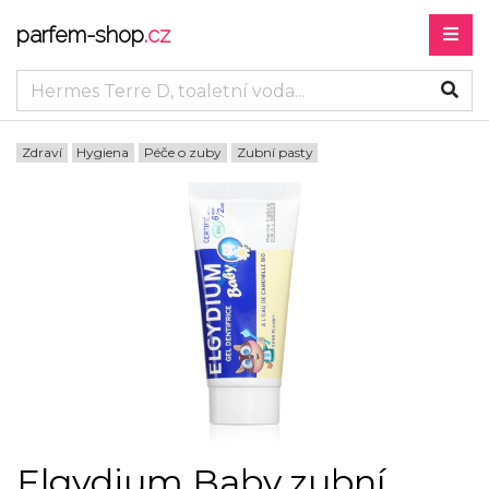
parfem-shop
.cz
Zdraví
Hygiena
Péče o zuby
Zubní pasty
Elgydium Baby zubní