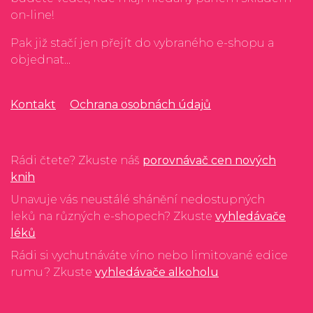
on-line!
Pak již stačí jen přejít do vybraného e-shopu a
objednat...
Kontakt
Ochrana osobnách údajů
Rádi čtete? Zkuste náš
porovnávač cen nových
knih
Unavuje vás neustálé shánění nedostupných
leků na různých e-shopech? Zkuste
vyhledávače
léků
Rádi si vychutnáváte víno nebo limitované edice
rumu? Zkuste
vyhledávače alkoholu