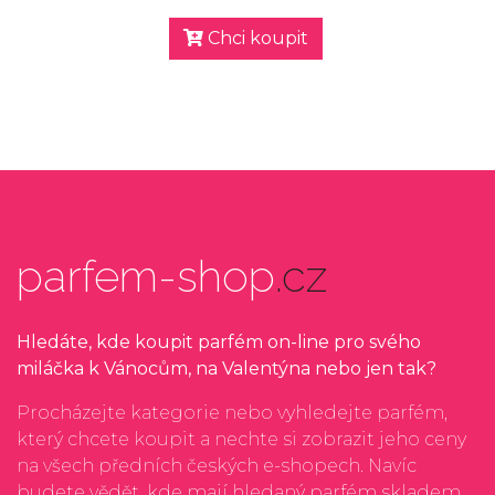
Chci koupit
parfem-shop
.cz
Hledáte, kde koupit parfém on-line pro svého
miláčka k Vánocům, na Valentýna nebo jen tak?
Procházejte kategorie nebo vyhledejte parfém,
který chcete koupit a nechte si zobrazit jeho ceny
na všech předních českých e-shopech. Navíc
budete vědět, kde mají hledaný parfém skladem