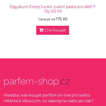
Elgydium Emoji Junior zubní pasta pro děti 7-
12y 50 ml
175 Kč
Cena již od
Chci koupit
parfem-shop
.cz
Hledáte, kde koupit parfém on-line pro svého
miláčka k Vánocům, na Valentýna nebo jen tak?