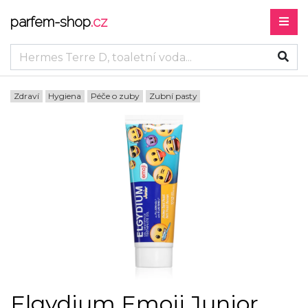
parfem-shop
.cz
Zdraví
Hygiena
Péče o zuby
Zubní pasty
Elgydium Emoji Junior