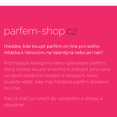
parfem-shop
.cz
Hledáte, kde koupit parfém on-line pro svého
miláčka k Vánocům, na Valentýna nebo jen tak?
Procházejte kategorie nebo vyhledejte parfém,
který chcete koupit a nechte si zobrazit jeho ceny
na všech předních českých e-shopech. Navíc
budete vědět, kde mají hledaný parfém skladem
on-line!
Pak již stačí jen přejít do vybraného e-shopu a
objednat...