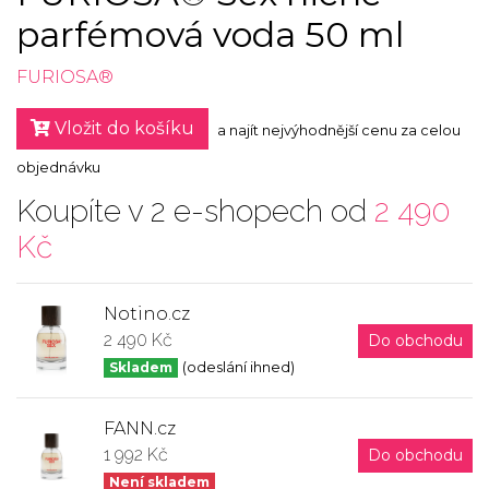
parfémová voda 50 ml
FURIOSA®
Vložit do košíku
a najít nejvýhodnější cenu za celou
objednávku
Koupíte v 2 e-shopech od
2 490
Kč
Notino.cz
2 490 Kč
Do obchodu
Skladem
(odeslání ihned)
FANN.cz
1 992 Kč
Do obchodu
Není skladem