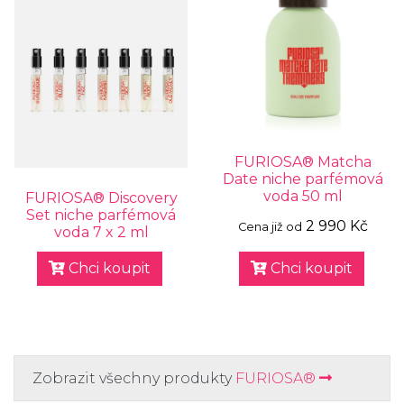
FURIOSA® Matcha
Date niche parfémová
voda 50 ml
FURIOSA® Discovery
Set niche parfémová
2 990 Kč
Cena již od
voda 7 x 2 ml
Chci koupit
Chci koupit
Zobrazit všechny produkty
FURIOSA®