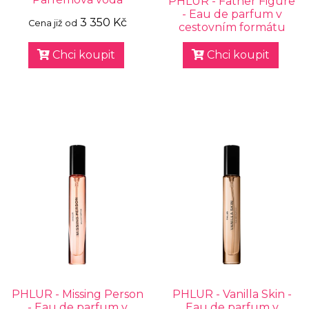
PHLUR - Father Figure
- Eau de parfum v
3 350 Kč
Cena již od
cestovním formátu
Chci koupit
Chci koupit
PHLUR - Missing Person
PHLUR - Vanilla Skin -
- Eau de parfum v
Eau de parfum v