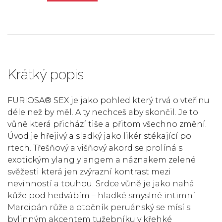
Krátký popis
FURIOSA® SEX je jako pohled který trvá o vteřinu
déle než by měl. A ty nechceš aby skončil. Je to
vůně která přichází tiše a přitom všechno změní.
Úvod je hřejivý a sladký jako likér stékající po
rtech. Třešňový a višňový akord se prolíná s
exotickým ylang ylangem a náznakem zelené
svěžesti která jen zvýrazní kontrast mezi
nevinností a touhou. Srdce vůně je jako nahá
kůže pod hedvábím – hladké smyslné intimní.
Marcipán růže a otočník peruánský se mísí s
bylinným akcentem tužebníku v křehké