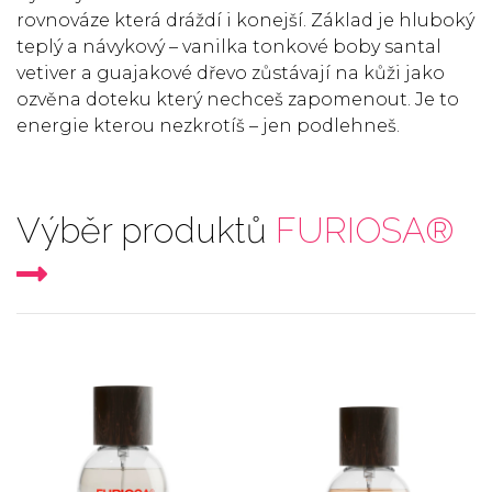
rovnováze která dráždí i konejší. Základ je hluboký
teplý a návykový – vanilka tonkové boby santal
vetiver a guajakové dřevo zůstávají na kůži jako
ozvěna doteku který nechceš zapomenout. Je to
energie kterou nezkrotíš – jen podlehneš.
Výběr produktů
FURIOSA®