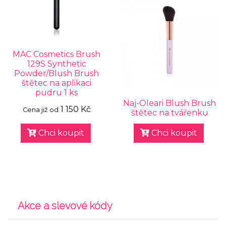
MAC Cosmetics Brush
129S Synthetic
Powder/Blush Brush
štětec na aplikaci
pudru 1 ks
Naj-Oleari Blush Brush
1 150 Kč
Cena již od
štětec na tvářenku
Chci koupit
Chci koupit
Akce a slevové kódy