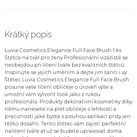
Krátký popis
Luvia Cosmetics Elegance Full Face Brush 1 ks
Štětce na tvář pro ženy Profesionální vizážisté se
neobejdou při líčení tváře bez kvalitních štětců.
Inspirujte se jejich uměním a dejte jim šanci i vy.
Štětec Luvia Cosmetics Elegance Full Face Brush
posune vaše líčení obličeje o úroveň výše a
umožní vám vytvořit look jako z rukou
profesionála. Produkty dekorativní kosmetiky díky
němu nanesete na pleť obličeje s lehkostí a
precizností jaké byste s pouhou aplikací prsty jen
těžko dosáhli. Tento štětec vám zajistí perfektní
nalíčení tváře ať už se budete upravovat doma