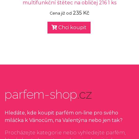
multifunkční štětec na obličej 216 1 ks
235 Kč
Cena již od
Chci koupit
parfem-shop
.cz
Hledáte, kde koupit parfém on-line pro svého
miláčka k Vánocům, na Valentýna nebo jen tak?
Procházejte kategorie nebo vyhledejte parfém,