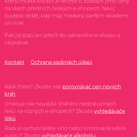
který chcete koupit a nechte si zobrazit jeho ceny
na všech předních českých e-shopech. Navíc
budete vědět, kde mají hledaný parfém skladem
on-line!
Pak již stačí jen přejít do vybraného e-shopu a
objednat...
Kontakt
Ochrana osobnách údajů
Rádi čtete? Zkuste náš
porovnávač cen nových
knih
Unavuje vás neustálé shánění nedostupných
leků na různých e-shopech? Zkuste
vyhledávače
léků
Rádi si vychutnáváte víno nebo limitované edice
rumu? Zkuste
vyhledávače alkoholu