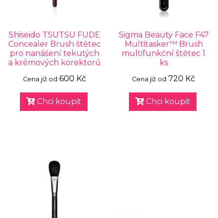
Shiseido TSUTSU FUDE
Sigma Beauty Face F47
Concealer Brush štětec
Multitasker™ Brush
pro nanášení tekutých
multifunkční štětec 1
a krémových korektorů
ks
600 Kč
720 Kč
Cena již od
Cena již od
Chci koupit
Chci koupit