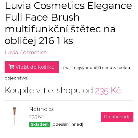
Luvia Cosmetics Elegance
Full Face Brush
multifunkční štětec na
obličej 216 1 ks
Luvia Cosmetics
Vložit do košíku
a najít nejvýhodnější cenu za celou
objednávku
Koupíte v 1 e-shopu od
235 Kč
Notino.cz
235 Kč
Do obchodu
Skladem
(odeslání ihned)