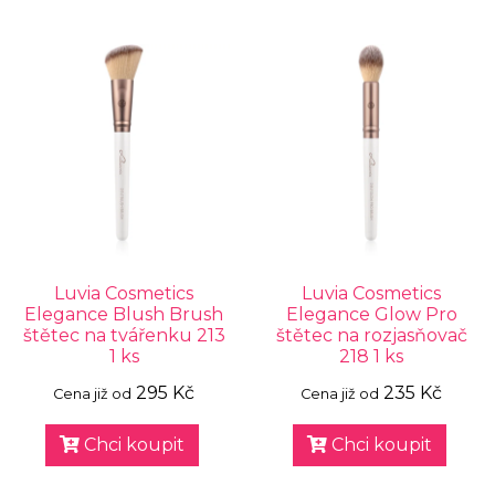
Luvia Cosmetics
Luvia Cosmetics
Elegance Blush Brush
Elegance Glow Pro
štětec na tvářenku 213
štětec na rozjasňovač
1 ks
218 1 ks
295 Kč
235 Kč
Cena již od
Cena již od
Chci koupit
Chci koupit